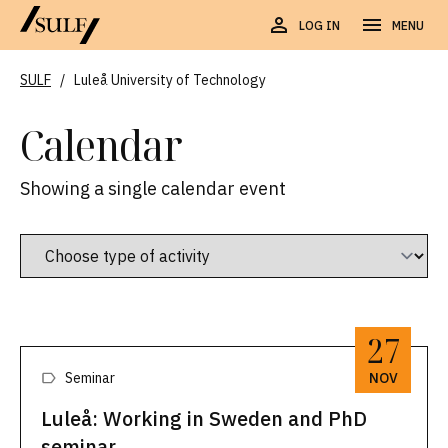
LOG IN
MENU
SULF
/
Luleå University of Technology
Calendar
Showing a single calendar event
27
Seminar
NOV
Luleå: Working in Sweden and PhD
seminar