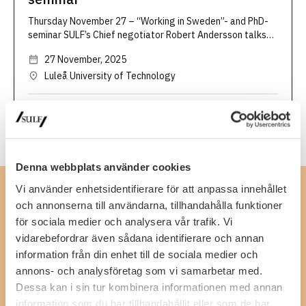
Thursday November 27 – “Working in Sweden”- and PhD-
seminar SULF’s Chief negotiator Robert Andersson talks
about how it is to work in Sweden in this seminar. He will
27 November, 2025
give you useful information about what it’s like …
Luleå University of Technology
Read more
Denna webbplats använder cookies
Vi använder enhetsidentifierare för att anpassa innehållet
Contact
och annonserna till användarna, tillhandahålla funktioner
SULF, The Swedish Association of University Teachers and
för sociala medier och analysera vår trafik. Vi
Researchers
vidarebefordrar även sådana identifierare och annan
Ferkens gränd 4, 111 30 Stockholm
information från din enhet till de sociala medier och
08-505 836 00 (switchboard),
kansli@sulf.se
annons- och analysföretag som vi samarbetar med.
More contact details
Dessa kan i sin tur kombinera informationen med annan
Press
information som du har tillhandahållit eller som de har