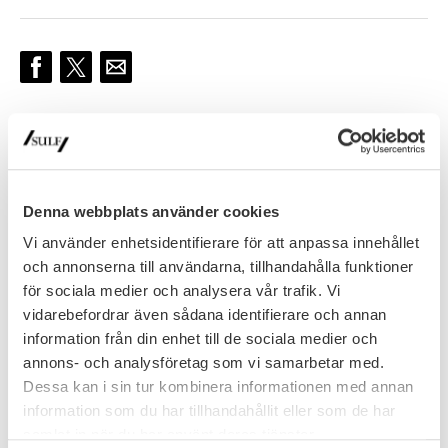
More upcoming events
16
Denna webbplats använder cookies
Vi använder enhetsidentifierare för att anpassa innehållet
Digital
SEP
och annonserna till användarna, tillhandahålla funktioner
Akademikerveckan – webbinarium: Är
för sociala medier och analysera vår trafik. Vi
du redo för framtidens arbetsliv?
vidarebefordrar även sådana identifierare och annan
information från din enhet till de sociala medier och
Teknikutvecklingen går snabbare än någonsin. AI och nya
annons- och analysföretag som vi samarbetar med.
teknologier skapar stora möjligheter – men också nya
krav. För att fortsätta vara relevant, engagerad och
Dessa kan i sin tur kombinera informationen med annan
16 September, 2026
efterfrågad krävs nya sätt att tänka, lära och leda sig
information som du har tillhandahållit eller som de har
själv. När: …
samlat in när du har använt deras tjänster.