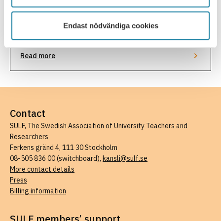
30 september – 1 oktober är det dags för SULF:s
förbundsråd – en viktig möjlighet att påverka förbundets
arbete och diskutera framtidsfrågor. Om
Endast nödvändiga cookies
30 September, 2026
förbundsrådet:Förbundsrådet är ett demokratiskt möte
som hålls de år SULF inte har kongress. …
Read more
Contact
SULF, The Swedish Association of University Teachers and
Researchers
Ferkens gränd 4, 111 30 Stockholm
08-505 836 00 (switchboard),
kansli@sulf.se
More contact details
Press
Billing information
SULF members’ support