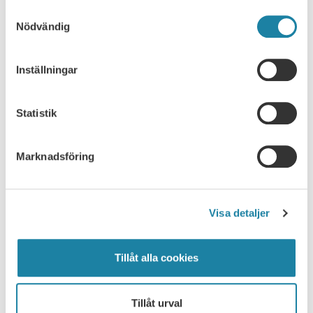
Read more
Samtyckesval
Nödvändig
17
Inställningar
Webinar
SEP
Webinar: How to maximize your salary
Statistik
Welcome to this webinar about salaries and salary
negotiations. Tips before, during and after your salary
discussion. SULF's ombudsmen Mikael Brisslert and Malin
Marknadsföring
17 September, 2026
Engström will give you their best advice on salaries and
how to prepare you for your next …
Read more
Visa detaljer
30
Tillåt alla cookies
Meeting
SEP
Stockholm: Förbundsråd
Tillåt urval