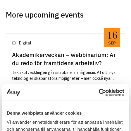
More upcoming events
16
Digital
SEP
Akademikerveckan – webbinarium: Är
du redo för framtidens arbetsliv?
Teknikutvecklingen går snabbare än någonsin. AI och nya
teknologier skapar stora möjligheter – men också nya
krav. För att fortsätta vara relevant, engagerad och
16 September, 2026
efterfrågad krävs nya sätt att tänka, lära och leda sig
själv. När: …
Read more
Denna webbplats använder cookies
17
Vi använder enhetsidentifierare för att anpassa innehållet
och annonserna till användarna, tillhandahålla funktioner