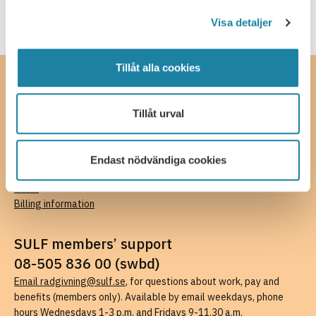
Read more
Visa detaljer
Tillåt alla cookies
Contact
SULF, The Swedish Association of University Teachers and
Tillåt urval
Researchers
Ferkens gränd 4, 111 30 Stockholm
08-505 836 00 (switchboard),
kansli@sulf.se
Endast nödvändiga cookies
More contact details
Press
Billing information
SULF members’ support
08-505 836 00 (swbd)
Email radgivning@sulf.se
, for questions about work, pay and
benefits (members only). Available by email weekdays, phone
hours Wednesdays 1-3 p.m. and Fridays 9-11.30 a.m.