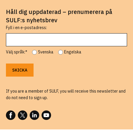
Håll dig uppdaterad – prenumerera på
SULF:s nyhetsbrev
Fyll i en e-postadress:
Välj språk:*
Svenska
Engelska
If you are a member of SULF, you will receive this newsletter and
do not need to sign up.
FOLLOW US ON FACEBOOK
FOLLOW US ON X
FOLLOW US ON LINKEDIN
FOLLOW US ON YOUTUBE