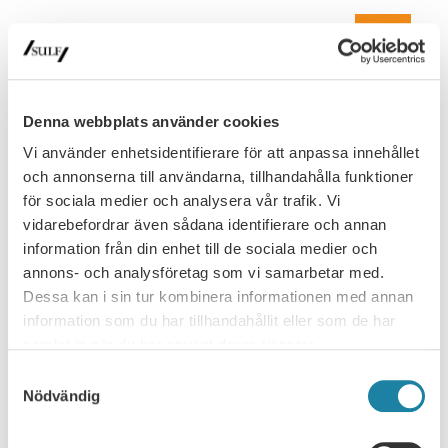
16
Digital
SEP
Akademikerveckan – webbinarium: Är
Denna webbplats använder cookies
du redo för framtidens arbetsliv?
Vi använder enhetsidentifierare för att anpassa innehållet
Teknikutvecklingen går snabbare än någonsin. AI och nya
och annonserna till användarna, tillhandahålla funktioner
teknologier skapar stora möjligheter – men också nya
för sociala medier och analysera vår trafik. Vi
krav. För att fortsätta vara relevant, engagerad och
16 September, 2026
vidarebefordrar även sådana identifierare och annan
efterfrågad krävs nya sätt att tänka, lära och leda sig
själv. När: …
information från din enhet till de sociala medier och
annons- och analysföretag som vi samarbetar med.
Read more
Dessa kan i sin tur kombinera informationen med annan
information som du har tillhandahållit eller som de har
17
samlat in när du har använt deras tjänster.
Webinar
SEP
Samtyckesval
Nödvändig
Webinar: How to maximize your salary
Welcome to this webinar about salaries and salary