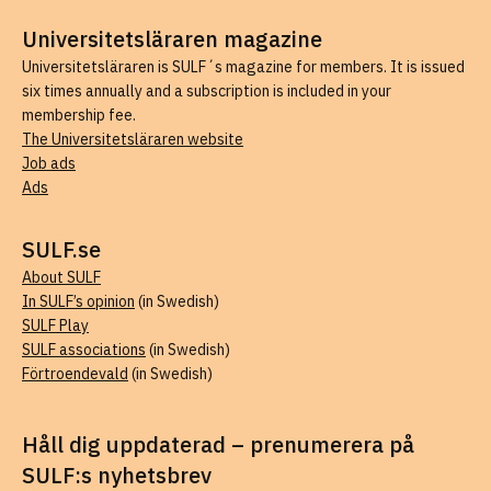
Universitetsläraren magazine
Universitetsläraren is SULF´s magazine for members. It is issued
six times annually and a subscription is included in your
membership fee.
The Universitetsläraren website
Job ads
Ads
SULF.se
About SULF
In SULF’s opinion
(in Swedish)
SULF Play
SULF associations
(in Swedish)
Förtroendevald
(in Swedish)
Håll dig uppdaterad – prenumerera på
SULF:s nyhetsbrev