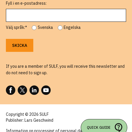
Fyll i en e-postadress:
Välj språk:*
Svenska
Engelska
If you are a member of SULF, you will receive this newsletter and
do not need to sign up.
FOLLOW US ON FACEBOOK
FOLLOW US ON X
FOLLOW US ON LINKEDIN
FOLLOW US ON YOUTUBE
Copyright © 2026 SULF
Publisher: Lars Geschwind
QUICK GUIDE
Information on processing of personal data