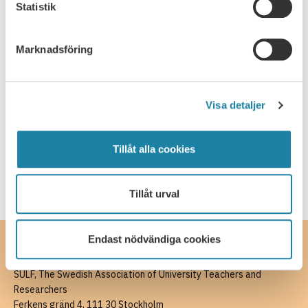
Statistik
30
Marknadsföring
Meeting
SEP
Stockholm: Förbundsråd
30 september – 1 oktober är det dags för SULF:s
Visa detaljer
förbundsråd – en viktig möjlighet att påverka förbundets
arbete och diskutera framtidsfrågor. Om
30 September, 2026
förbundsrådet:Förbundsrådet är ett demokratiskt möte
Tillåt alla cookies
som hålls de år SULF inte har kongress. …
Read more
Tillåt urval
Endast nödvändiga cookies
Contact
SULF, The Swedish Association of University Teachers and
Researchers
Ferkens gränd 4, 111 30 Stockholm