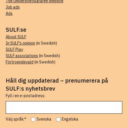
The Universitetsläraren website
Job ads
Ads
SULF.se
About SULF
In SULF’s opinion
(in Swedish)
SULF Play
SULF associations
(in Swedish)
Förtroendevald
(in Swedish)
Håll dig uppdaterad – prenumerera på
SULF:s nyhetsbrev
Fyll i en e-postadress:
Välj språk:*
Svenska
Engelska