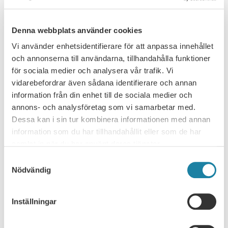
du redo för framtidens arbetsliv?
Teknikutvecklingen går snabbare än någonsin. AI och nya
Denna webbplats använder cookies
teknologier skapar stora möjligheter – men också nya
krav. För att fortsätta vara relevant, engagerad och
Vi använder enhetsidentifierare för att anpassa innehållet
16 September, 2026
efterfrågad krävs nya sätt att tänka, lära och leda sig
och annonserna till användarna, tillhandahålla funktioner
själv. När: …
för sociala medier och analysera vår trafik. Vi
Read more
vidarebefordrar även sådana identifierare och annan
information från din enhet till de sociala medier och
17
annons- och analysföretag som vi samarbetar med.
Dessa kan i sin tur kombinera informationen med annan
Webinar
SEP
information som du har tillhandahållit eller som de har
Webinar: How to maximize your salary
samlat in när du har använt deras tjänster.
Samtyckesval
Welcome to this webinar about salaries and salary
Nödvändig
negotiations. Tips before, during and after your salary
discussion. SULF's ombudsmen Mikael Brisslert and Malin
17 September, 2026
Engström will give you their best advice on salaries and
Inställningar
how to prepare you for your next …
Read more