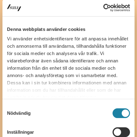
SULF, The Swedish Association of University Teachers and
Researchers
Ferkens gränd 4, 111 30 Stockholm
08-505 836 00 (switchboard),
kansli@sulf.se
Denna webbplats använder cookies
More contact details
Vi använder enhetsidentifierare för att anpassa innehållet
Press
och annonserna till användarna, tillhandahålla funktioner
Billing information
för sociala medier och analysera vår trafik. Vi
vidarebefordrar även sådana identifierare och annan
SULF members’ support
information från din enhet till de sociala medier och
08-505 836 00 (swbd)
annons- och analysföretag som vi samarbetar med.
Email radgivning@sulf.se
, for questions about work, pay and
Dessa kan i sin tur kombinera informationen med annan
benefits (members only). Available by email weekdays, phone
information som du har tillhandahållit eller som de har
hours Wednesdays 1-3 p.m. and Fridays 9-11.30 a.m.
samlat in när du har använt deras tjänster.
Email medlem@sulf.se
, for questions regarding your membership.
Samtyckesval
Available by email weekdays, telephone hours Monday and
Nödvändig
Wednesday 9-11.30 a.m.
Universitetsläraren magazine
Inställningar