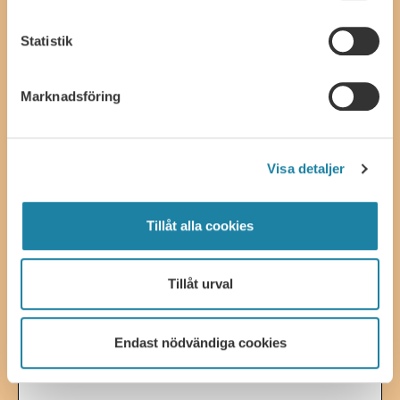
Universitetsläraren is SULF´s magazine for members. It is issued
six times annually and a subscription is included in your
Statistik
membership fee.
The Universitetsläraren website
Job ads
Marknadsföring
Ads
SULF.se
Visa detaljer
About SULF
In SULF’s opinion
(in Swedish)
SULF Play
Tillåt alla cookies
SULF associations
(in Swedish)
Förtroendevald
(in Swedish)
Tillåt urval
Håll dig uppdaterad – prenumerera på
SULF:s nyhetsbrev
Endast nödvändiga cookies
Fyll i en e-postadress: