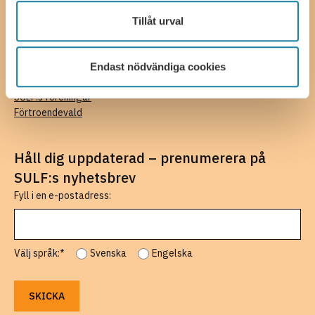
Tillåt urval
SULF.se
Om SULF
SULF tycker
Endast nödvändiga cookies
SULF Play
SULF:s föreningar
Förtroendevald
Håll dig uppdaterad – prenumerera på
SULF:s nyhetsbrev
Fyll i en e-postadress:
Välj språk:*
Svenska
Engelska