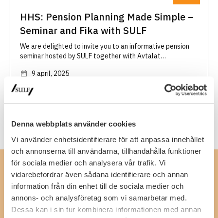
HHS: Pension Planning Made Simple –
Seminar and Fika with SULF
We are delighted to invite you to an informative pension
seminar hosted by SULF together with Avtalat
(avtalat.se). Whether you are just starting your career or
9 april, 2025
beginning to think about retirement, this is an excellent
opportunity …
Handelshögskolan Stockholm
Läs mer
Denna webbplats använder cookies
Vi använder enhetsidentifierare för att anpassa innehållet
och annonserna till användarna, tillhandahålla funktioner
för sociala medier och analysera vår trafik. Vi
Kontakta oss
vidarebefordrar även sådana identifierare och annan
information från din enhet till de sociala medier och
SULF, Sveriges universitetslärare och forskare
annons- och analysföretag som vi samarbetar med.
Ferkens gränd 4, 111 30 Stockholm
08-505 836 00 (växel),
kansli@sulf.se
Dessa kan i sin tur kombinera informationen med annan