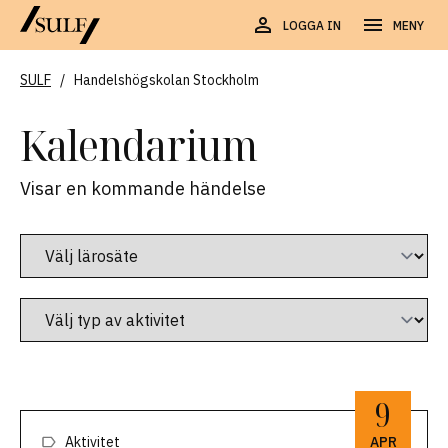
LOGGA IN
MENY
SULF
/
Handelshögskolan Stockholm
Kalendarium
Visar en kommande händelse
9
Aktivitet
APR