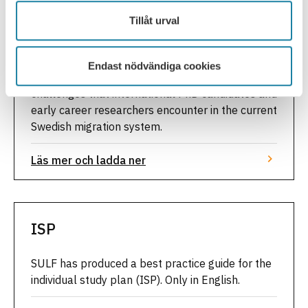
researchers and undermine higher
Tillåt urval
education in Sweden
The report, by the SULF Doctoral Candidates
Endast nödvändiga cookies
Association, SULF-DCA, highlights the ongoing
challenges that international PhD candidates and
early career researchers encounter in the current
Swedish migration system.
Läs mer och ladda ner
ISP
SULF has produced a best practice guide for the
individual study plan (ISP). Only in English.