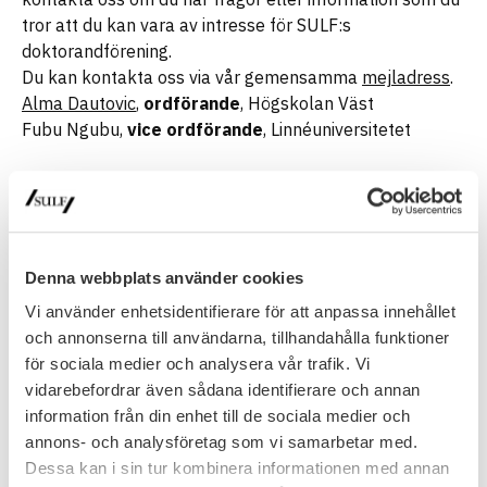
tror att du kan vara av intresse för SULF:s
doktorandförening.
Du kan kontakta oss via vår gemensamma
mejladress
.
Alma Dautovic
,
ordförande
, Högskolan Väst
Fubu Ngubu,
vice ordförande
, Linnéuniversitetet
Ledamöter:
Anna Holmqvist, Uppsala universitet
Aimee Miles, Uppsala universitet
Asia Della Rosa, Jönköpings universitet
Denna webbplats använder cookies
Habib Sadri Nooshabadi, Högskolan i Jönköping
Igor Ryazanov, Umeå universitet
Vi använder enhetsidentifierare för att anpassa innehållet
Isabel García Velázques, Linköpings universitet
och annonserna till användarna, tillhandahålla funktioner
Maipelo Gabang, Stockholms konstnärliga högskola
för sociala medier och analysera vår trafik. Vi
vidarebefordrar även sådana identifierare och annan
Suppleanter:
information från din enhet till de sociala medier och
Jacob Malama, Göteborgs universitet
annons- och analysföretag som vi samarbetar med.
Miaoxin Gong - Lunds Universitet
Dessa kan i sin tur kombinera informationen med annan