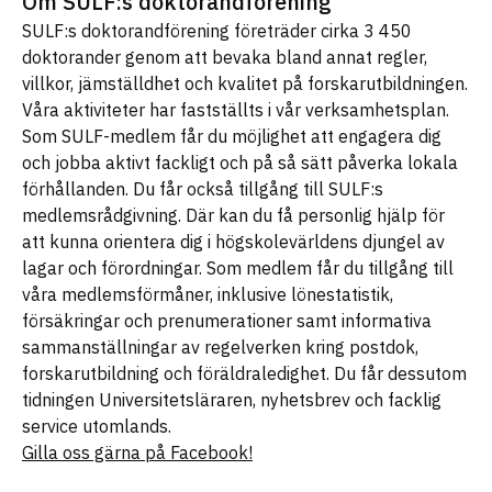
Om SULF:s doktorandförening
SULF:s doktorandförening företräder cirka 3 450
doktorander genom att bevaka bland annat regler,
villkor, jämställdhet och kvalitet på forskarutbildningen.
Våra aktiviteter har fastställts i vår verksamhetsplan.
Som SULF-medlem får du möjlighet att engagera dig
och jobba aktivt fackligt och på så sätt påverka lokala
förhållanden. Du får också tillgång till SULF:s
medlemsrådgivning. Där kan du få personlig hjälp för
att kunna orientera dig i högskolevärldens djungel av
lagar och förordningar. Som medlem får du tillgång till
våra medlemsförmåner, inklusive lönestatistik,
försäkringar och prenumerationer samt informativa
sammanställningar av regelverken kring postdok,
forskarutbildning och föräldraledighet. Du får dessutom
tidningen Universitetsläraren, nyhetsbrev och facklig
service utomlands.
Gilla oss gärna på Facebook!