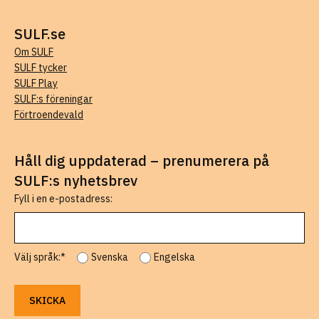
SULF.se
Om SULF
SULF tycker
SULF Play
SULF:s föreningar
Förtroendevald
Håll dig uppdaterad – prenumerera på
SULF:s nyhetsbrev
Fyll i en e-postadress:
Välj språk:*
Svenska
Engelska