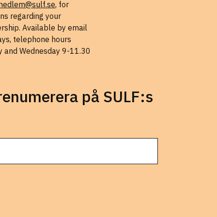
medlem@sulf.se
, for
ns regarding your
ship. Available by email
ys, telephone hours
 and Wednesday 9-11.30
prenumerera på SULF:s