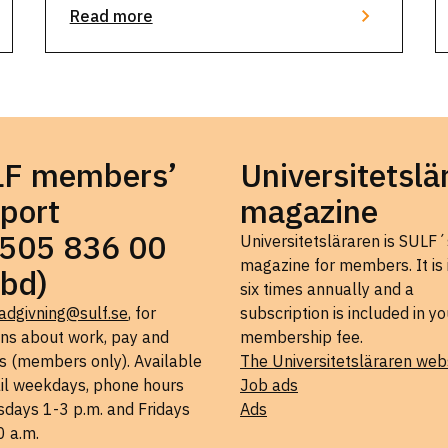
prepare you for your next …
Read more
LF members’
Universitetslä
port
magazine
505 836 00
Universitetsläraren is SULF´
magazine for members. It is
bd)
six times annually and a
adgivning@sulf.se
, for
subscription is included in yo
ons about work, pay and
membership fee.
s (members only). Available
The Universitetsläraren web
il weekdays, phone hours
Job ads
days 1-3 p.m. and Fridays
Ads
0 a.m.