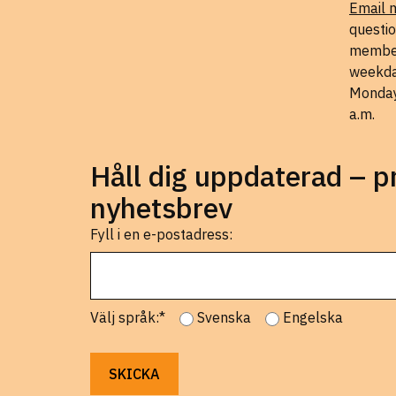
Email 
questio
member
weekda
Monday
a.m.
Håll dig uppdaterad – 
nyhetsbrev
Fyll i en e-postadress:
Välj språk:*
Svenska
Engelska