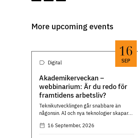
More upcoming events
16
SEP
Digital
Akademikerveckan –
webbinarium: Är du redo för
framtidens arbetsliv?
Teknikutvecklingen går snabbare än
någonsin. AI och nya teknologier skapar
stora möjligheter – men också nya krav.
16 September, 2026
För att fortsätta vara relevant, engagerad
och efterfrågad krävs nya sätt att tänka,