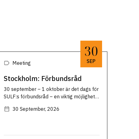
30
SEP
Meeting
Stockholm: Förbundsråd
30 september – 1 oktober är det dags för
SULF:s förbundsråd – en viktig möjlighet
att påverka förbundets arbete och
30 September, 2026
diskutera framtidsfrågor. Om
förbundsrådet:Förbundsrådet är ett
demokratiskt möte som hålls de år SULF
inte har kongress. …