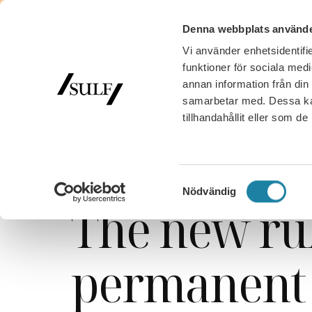
Denna webbplats använde
Vi använder enhetsidentifie
funktioner för sociala medi
annan information från din
samarbetar med. Dessa kan
tillhandahållit eller som d
SULF
/
Calendar
/
The new rules regarding permanen
October 12, 2021
Samtyckesval
Nödvändig
The new ru
permanent 