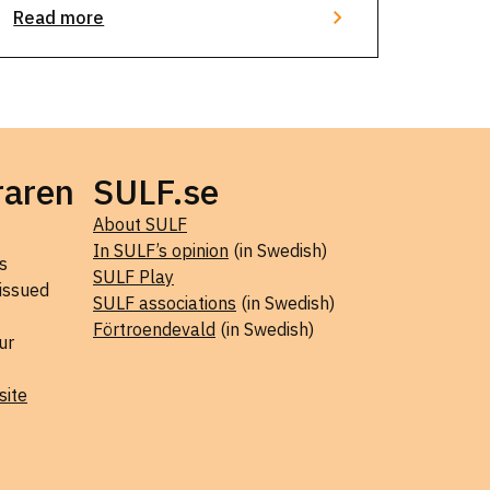
Read more
raren
SULF.se
About SULF
In SULF’s opinion
(in Swedish)
s
SULF Play
 issued
SULF associations
(in Swedish)
Förtroendevald
(in Swedish)
ur
site