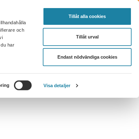
SVENSKA
SEARCH
ELECTED
LOG IN
MENU
Tillåt alla cookies
illhandahålla
FAQ
CONTACT
BECOME A MEMBER
ifierare och
Tillåt urval
vi
 du har
Endast nödvändiga cookies
ring
Visa detaljer