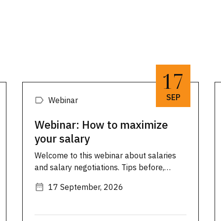
17
SEP
Webinar
Webinar: How to maximize
your salary
Welcome to this webinar about salaries
and salary negotiations. Tips before,
during and after your salary
17 September, 2026
discussion. SULF's ombudsmen Mikael
Brisslert and Malin Engström will give you
their best advice on salaries and how to