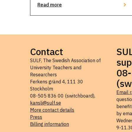
lära och leda sig själv. När: …
Read more
Contact
SU
sup
SULF, The Swedish Association of
University Teachers and
08-
Researchers
(sw
Ferkens gränd 4, 111 30
Stockholm
Email r
08-505 836 00 (switchboard),
questi
kansli@sulf.se
benefit
More contact details
by ema
Press
Wednes
Billing information
9-11.3