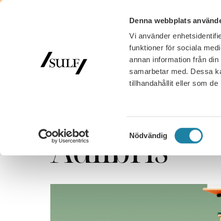
Denna webbplats använde
Vi använder enhetsidentifie
funktioner för sociala medi
annan information från din
samarbetar med. Dessa kan
tillhandahållit eller som d
SULF
/
Membership
/
Membership benefits
/
Adlibr
Adlibris
Samtyckesval
Nödvändig