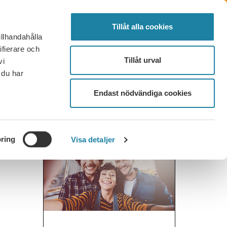
SVENSKA
SEARCH
ELECTED
LOG IN
MENU
Tillåt alla cookies
illhandahålla
FAQ
CONTACT
BECOME A MEMBER
ifierare och
Tillåt urval
vi
 du har
Endast nödvändiga cookies
ring
Visa detaljer