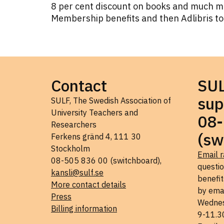
8 per cent discount on books and much 
Membership benefits and then Adlibris to
Contact
SU
sup
SULF, The Swedish Association of
University Teachers and
08-
Researchers
(sw
Ferkens gränd 4, 111 30
Stockholm
Email r
08-505 836 00 (switchboard),
questi
kansli@sulf.se
benefit
More contact details
by ema
Press
Wednes
Billing information
9-11.3