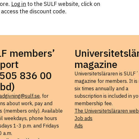
more.
Log in
to the SULF website, click on
 access the discount code.
LF members’
Universitetslä
port
magazine
505 836 00
Universitetsläraren is SULF´
magazine for members. It is
bd)
six times annually and a
adgivning@sulf.se
, for
subscription is included in yo
ons about work, pay and
membership fee.
s (members only). Available
The Universitetsläraren web
il weekdays, phone hours
Job ads
days 1-3 p.m. and Fridays
Ads
0 a.m.