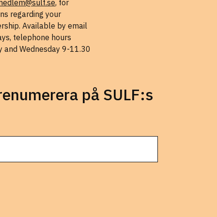
medlem@sulf.se
, for
ns regarding your
ship. Available by email
ys, telephone hours
 and Wednesday 9-11.30
prenumerera på SULF:s