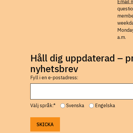
Email 
questio
member
weekda
Monday
a.m.
Håll dig uppdaterad – 
nyhetsbrev
Fyll i en e-postadress:
Välj språk:*
Svenska
Engelska