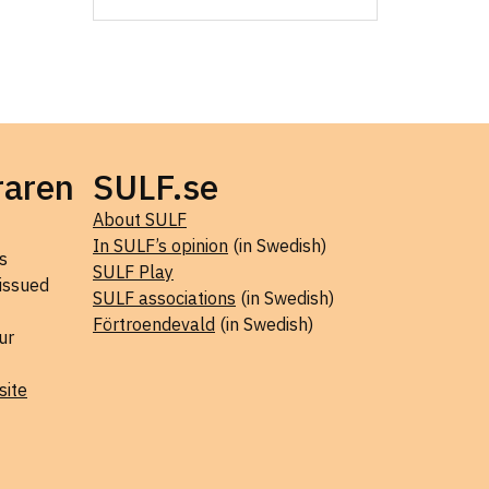
raren
SULF.se
About SULF
In SULF’s opinion
(in Swedish)
s
SULF Play
 issued
SULF associations
(in Swedish)
Förtroendevald
(in Swedish)
ur
site