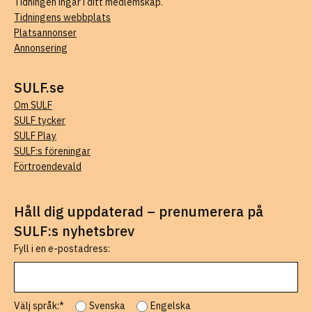
Tidningen ingår i ditt medlemskap.
Tidningens webbplats
Platsannonser
Annonsering
SULF.se
Om SULF
SULF tycker
SULF Play
SULF:s föreningar
Förtroendevald
Håll dig uppdaterad – prenumerera på
SULF:s nyhetsbrev
Fyll i en e-postadress:
Välj språk:*
Svenska
Engelska