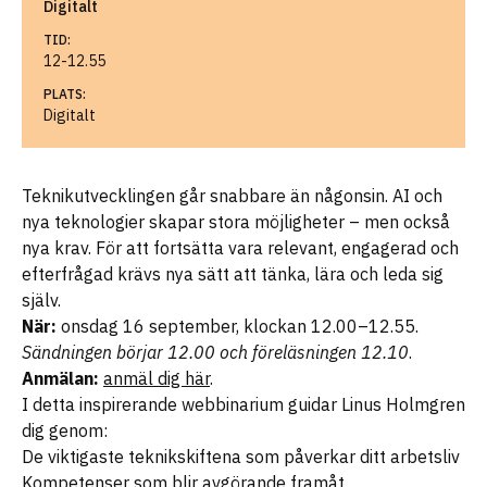
Digitalt
TID:
12-12.55
PLATS:
Digitalt
Teknikutvecklingen går snabbare än någonsin. AI och
nya teknologier skapar stora möjligheter – men också
nya krav. För att fortsätta vara relevant, engagerad och
efterfrågad krävs nya sätt att tänka, lära och leda sig
själv.
När:
onsdag 16 september, klockan 12.00–12.55.
Sändningen börjar 12.00 och föreläsningen 12.10
.
Anmälan:
anmäl dig här
.
I detta inspirerande webbinarium guidar Linus Holmgren
dig genom:
De viktigaste teknikskiftena som påverkar ditt arbetsliv
Kompetenser som blir avgörande framåt