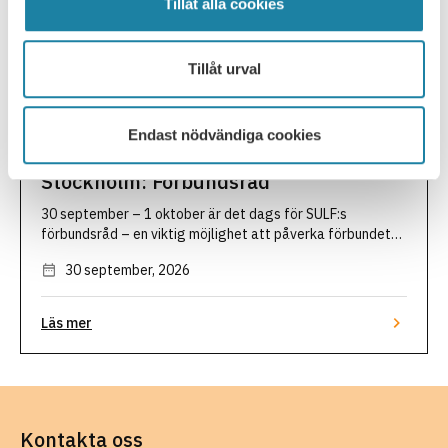
Tillåt alla cookies
how to prepare you for your next …
Läs mer
Tillåt urval
30
Endast nödvändiga cookies
Förbundsråd
SEP
Stockholm: Förbundsråd
30 september – 1 oktober är det dags för SULF:s
förbundsråd – en viktig möjlighet att påverka förbundets
arbete och diskutera framtidsfrågor. Om förbundsrådet:
30 september, 2026
Förbundsrådet är ett demokratiskt möte som hålls de år
SULF inte har …
Läs mer
Kontakta oss