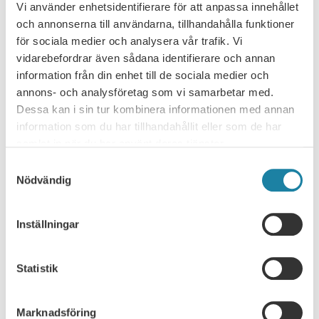
Läs mer
Vi använder enhetsidentifierare för att anpassa innehållet
och annonserna till användarna, tillhandahålla funktioner
för sociala medier och analysera vår trafik. Vi
16
vidarebefordrar även sådana identifierare och annan
Digitalt
SEP
information från din enhet till de sociala medier och
annons- och analysföretag som vi samarbetar med.
Akademikerveckan – webbinarium: Är
Dessa kan i sin tur kombinera informationen med annan
du redo för framtidens arbetsliv?
information som du har tillhandahållit eller som de har
Teknikutvecklingen går snabbare än någonsin. AI och nya
samlat in när du har använt deras tjänster.
teknologier skapar stora möjligheter – men också nya
Samtyckesval
krav. För att fortsätta vara relevant, engagerad och
Nödvändig
16 september, 2026
efterfrågad krävs nya sätt att tänka, lära och leda sig
själv. När: …
Läs mer
Inställningar
17
Statistik
Webbinarium
SEP
Marknadsföring
Webinar: How to maximize your salary