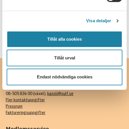
Welcome to this webinar about salaries and salary
negotiations. Tips before, during and after your salary
discussion. SULF's ombudsmen Mikael Brisslert and Malin
Visa detaljer
17 september, 2026
Engström will give you their best advice on salaries and
how to prepare you for your next …
Tillåt alla cookies
Läs mer
Tillåt urval
Kontakta oss
Endast nödvändiga cookies
SULF, Sveriges universitetslärare och forskare
Ferkens gränd 4, 111 30 Stockholm
08-505 836 00 (växel),
kansli@sulf.se
Fler kontaktuppgifter
Pressrum
Faktureringsuppgifter
Medlemsservice