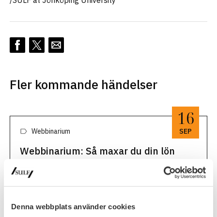
/SULF at Jönköping University
Fler kommande händelser
16
Webbinarium
SEP
Webbinarium: Så maxar du din lön
Välkommen till webbinariet ”Så maxar du din lön! Tips inför,
under och efter ditt lönesamtal.” SULF:s ombudsmän
Mikael Brisslert och Malin Engström delar med sig av sina
16 september, 2026
bästa tips.16 september, 12.15-13.00, zoomRegistrera dig
här för att …
Denna webbplats använder cookies