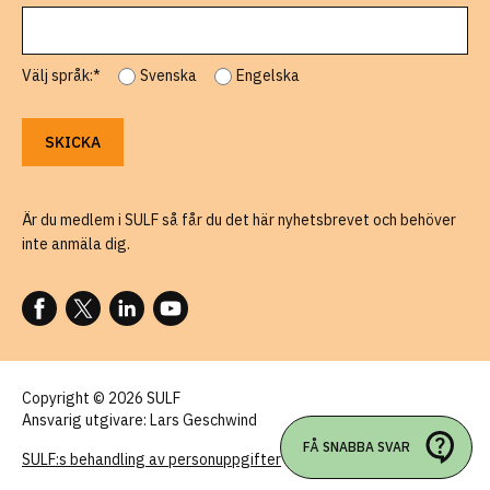
Välj språk:*
Svenska
Engelska
Är du medlem i SULF så får du det här nyhetsbrevet och behöver
inte anmäla dig.
FÖLJ OSS PÅ FACEBOOK
FÖLJ OSS PÅ X
FÖLJ OSS PÅ LINKEDIN
FÖLJ OSS PÅ YOUTUBE
Copyright © 2026 SULF
Ansvarig utgivare: Lars Geschwind
FÅ SNABBA SVAR
SULF:s behandling av personuppgifter