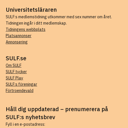
Universitetsläraren
SULF:s medlemstidning utkommer med sex nummer om året.
Tidningen ingår i ditt medlemskap.
Tidningens webbplats
Platsannonser
Annonsering
SULF.se
Om SULF
SULF tycker
SULF Play
SULF:s föreningar
Förtroendevald
Håll dig uppdaterad – prenumerera på
SULF:s nyhetsbrev
Fyll i en e-postadress: