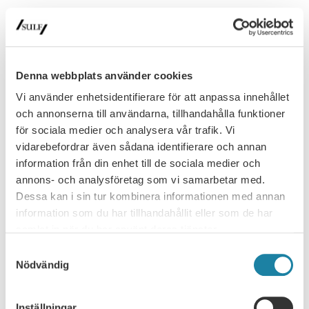
16
Webbinarium
SEP
Denna webbplats använder cookies
Webbinarium: Så maxar du din lön
Vi använder enhetsidentifierare för att anpassa innehållet
Välkommen till webbinariet ”Så maxar du din lön! Tips inför,
och annonserna till användarna, tillhandahålla funktioner
under och efter ditt lönesamtal.” SULF:s ombudsmän
för sociala medier och analysera vår trafik. Vi
Mikael Brisslert och Malin Engström delar med sig av sina
vidarebefordrar även sådana identifierare och annan
16 september, 2026
bästa tips.16 september, 12.15-13.00, zoomRegistrera dig
information från din enhet till de sociala medier och
här för att …
annons- och analysföretag som vi samarbetar med.
Läs mer
Dessa kan i sin tur kombinera informationen med annan
information som du har tillhandahållit eller som de har
16
samlat in när du har använt deras tjänster.
Digitalt
SEP
Samtyckesval
Nödvändig
Akademikerveckan – webbinarium: Är
du redo för framtidens arbetsliv?
Inställningar