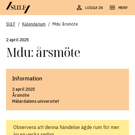
LOGGA IN
MENY
SULF
/
Kalendarium
/
Mdu: årsmöte
2 april 2025
Mdu: årsmöte
Information
2 april 2025
Årsmöte
Mälardalens universitet
Observera att denna händelse ägde rum för mer
än en vecka sedan.