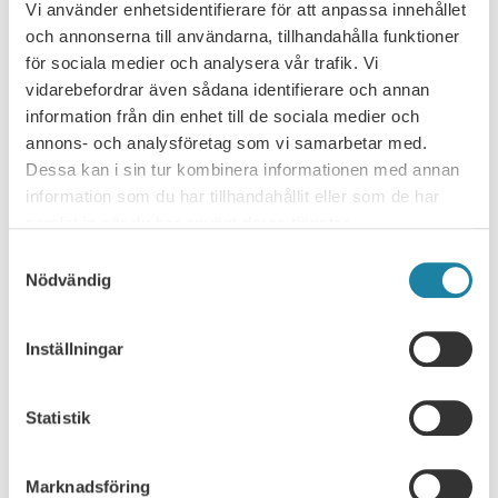
Läs mer
Vi använder enhetsidentifierare för att anpassa innehållet
och annonserna till användarna, tillhandahålla funktioner
för sociala medier och analysera vår trafik. Vi
16
vidarebefordrar även sådana identifierare och annan
Digitalt
SEP
information från din enhet till de sociala medier och
annons- och analysföretag som vi samarbetar med.
Akademikerveckan – webbinarium: Är
Dessa kan i sin tur kombinera informationen med annan
du redo för framtidens arbetsliv?
information som du har tillhandahållit eller som de har
Teknikutvecklingen går snabbare än någonsin. AI och nya
samlat in när du har använt deras tjänster.
teknologier skapar stora möjligheter – men också nya
Samtyckesval
krav. För att fortsätta vara relevant, engagerad och
Nödvändig
16 september, 2026
efterfrågad krävs nya sätt att tänka, lära och leda sig
själv. När: …
Läs mer
Inställningar
17
Statistik
Webbinarium
SEP
Marknadsföring
Webinar: How to maximize your salary