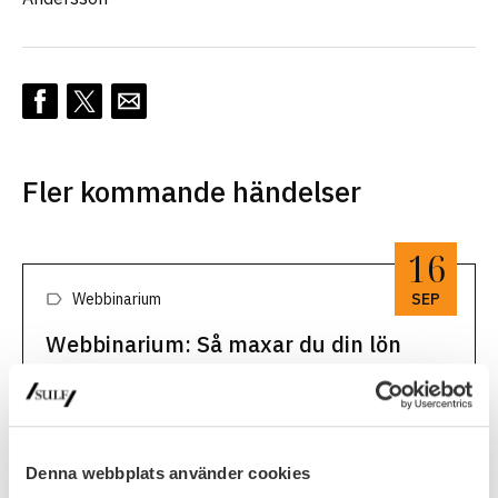
Fler kommande händelser
16
Webbinarium
SEP
Webbinarium: Så maxar du din lön
Välkommen till webbinariet ”Så maxar du din lön! Tips inför,
under och efter ditt lönesamtal.” SULF:s ombudsmän
Mikael Brisslert och Malin Engström delar med sig av sina
16 september, 2026
bästa tips.16 september, 12.15-13.00, zoomRegistrera dig
här för att …
Denna webbplats använder cookies