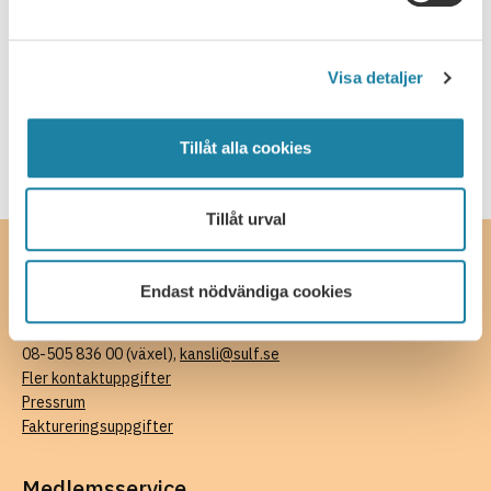
Welcome to this webinar about salaries and salary
negotiations. Tips before, during and after your salary
discussion. SULF's ombudsmen Mikael Brisslert and Malin
Visa detaljer
17 september, 2026
Engström will give you their best advice on salaries and
how to prepare you for your next …
Tillåt alla cookies
Läs mer
Tillåt urval
Kontakta oss
Endast nödvändiga cookies
SULF, Sveriges universitetslärare och forskare
Ferkens gränd 4, 111 30 Stockholm
08-505 836 00 (växel),
kansli@sulf.se
Fler kontaktuppgifter
Pressrum
Faktureringsuppgifter
Medlemsservice