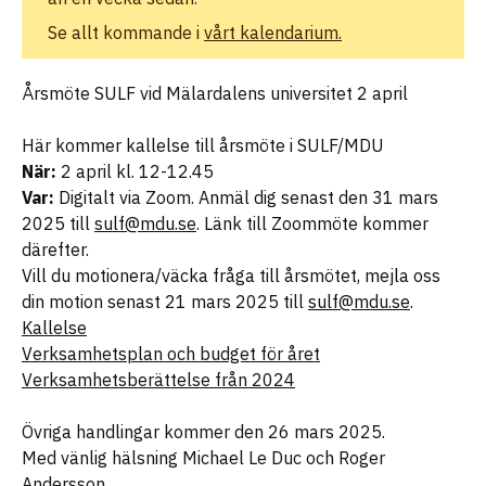
Se allt kommande i
vårt kalendarium.
Årsmöte SULF vid Mälardalens universitet 2 april
Här kommer kallelse till årsmöte i SULF/MDU
När:
2 april kl. 12-12.45
Var:
Digitalt via Zoom. Anmäl dig senast den 31 mars
2025 till
sulf@mdu.se
. Länk till Zoommöte kommer
därefter.
Vill du motionera/väcka fråga till årsmötet, mejla oss
din motion senast 21 mars 2025 till
sulf@mdu.se
.
Kallelse
Verksamhetsplan och budget för året
Verksamhetsberättelse från 2024
Övriga handlingar kommer den 26 mars 2025.
Med vänlig hälsning Michael Le Duc och Roger
Andersson