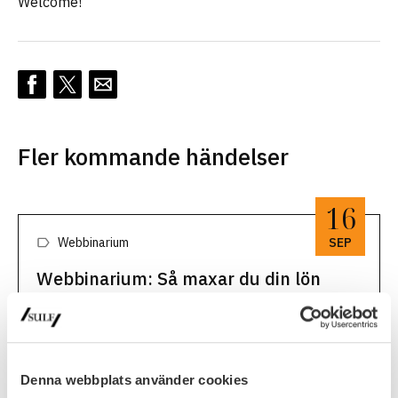
Welcome!
Fler kommande händelser
16
Webbinarium
SEP
Webbinarium: Så maxar du din lön
Välkommen till webbinariet ”Så maxar du din lön! Tips inför,
under och efter ditt lönesamtal.” SULF:s ombudsmän
Mikael Brisslert och Malin Engström delar med sig av sina
16 september, 2026
bästa tips.16 september, 12.15-13.00, zoomRegistrera dig
här för att …
Denna webbplats använder cookies