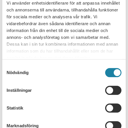
Läs mer
Vi använder enhetsidentifierare för att anpassa innehållet
och annonserna till användarna, tillhandahålla funktioner
för sociala medier och analysera vår trafik. Vi
16
vidarebefordrar även sådana identifierare och annan
Digitalt
SEP
information från din enhet till de sociala medier och
annons- och analysföretag som vi samarbetar med.
Akademikerveckan – webbinarium: Är
Dessa kan i sin tur kombinera informationen med annan
du redo för framtidens arbetsliv?
information som du har tillhandahållit eller som de har
Teknikutvecklingen går snabbare än någonsin. AI och nya
samlat in när du har använt deras tjänster.
teknologier skapar stora möjligheter – men också nya
Samtyckesval
krav. För att fortsätta vara relevant, engagerad och
Nödvändig
16 september, 2026
efterfrågad krävs nya sätt att tänka, lära och leda sig
själv. När: …
Läs mer
Inställningar
17
Statistik
Webbinarium
SEP
Marknadsföring
Webinar: How to maximize your salary