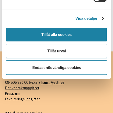
Welcome to this webinar about salaries and salary
negotiations. Tips before, during and after your salary
discussion. SULF's ombudsmen Mikael Brisslert and Malin
Visa detaljer
17 september, 2026
Engström will give you their best advice on salaries and
how to prepare you for your next …
Tillåt alla cookies
Läs mer
Tillåt urval
Kontakta oss
Endast nödvändiga cookies
SULF, Sveriges universitetslärare och forskare
Ferkens gränd 4, 111 30 Stockholm
08-505 836 00 (växel),
kansli@sulf.se
Fler kontaktuppgifter
Pressrum
Faktureringsuppgifter