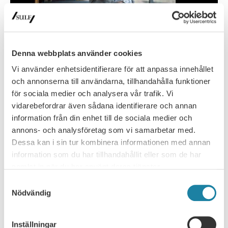
Denna webbplats använder cookies
Ett gränslöst arbete?
Vi använder enhetsidentifierare för att anpassa innehållet
Det känns som att jag alltid jobbar över men aldrig får någon
och annonserna till användarna, tillhandahålla funktioner
kompensation för tiden, hur fungerar egentligen
för sociala medier och analysera vår trafik. Vi
universitetslärarnas årsarbetstid? …
vidarebefordrar även sådana identifierare och annan
information från din enhet till de sociala medier och
annons- och analysföretag som vi samarbetar med.
Dessa kan i sin tur kombinera informationen med annan
information som du har tillhandahållit eller som de har
samlat in när du har använt deras tjänster.
Samtyckesval
Nödvändig
Inställningar