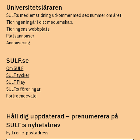
Universitetsläraren
SULF:s medlemstidning utkommer med sex nummer om året.
Tidningen ingår i ditt medlemskap.
Tidningens webbplats
Platsannonser
Annonsering
SULF.se
Om SULF
SULF tycker
SULF Play
SULF:s föreningar
Förtroendevald
Håll dig uppdaterad – prenumerera på
SULF:s nyhetsbrev
Fyll i en e-postadress: