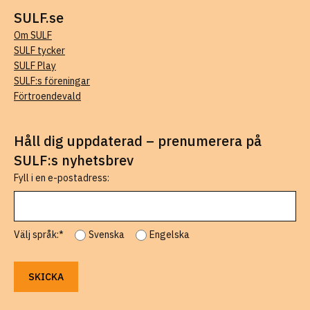
SULF.se
Om SULF
SULF tycker
SULF Play
SULF:s föreningar
Förtroendevald
Håll dig uppdaterad – prenumerera på
SULF:s nyhetsbrev
Fyll i en e-postadress:
Välj språk:*
Svenska
Engelska