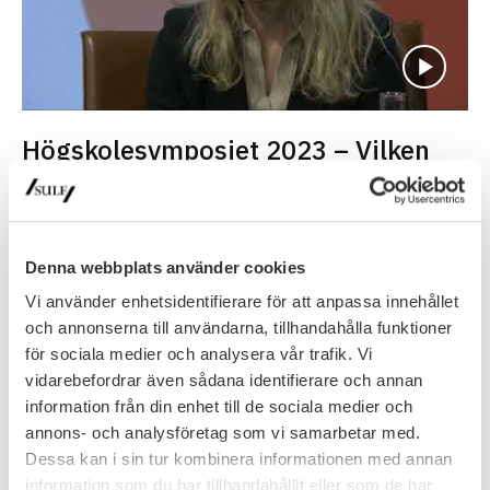
Högskolesymposiet 2023 – Vilken
betydelse har akademisk frihet för
näringslivet?
Frida Andersson, Teknikföretagen och Amelie von Zweigbergk,
Denna webbplats använder cookies
Svenskt Näringsliv pratar om vilken betydelse akademisk frihet
har för näringslivet. Våren 2023 …
Vi använder enhetsidentifierare för att anpassa innehållet
och annonserna till användarna, tillhandahålla funktioner
för sociala medier och analysera vår trafik. Vi
vidarebefordrar även sådana identifierare och annan
information från din enhet till de sociala medier och
annons- och analysföretag som vi samarbetar med.
Dessa kan i sin tur kombinera informationen med annan
information som du har tillhandahållit eller som de har