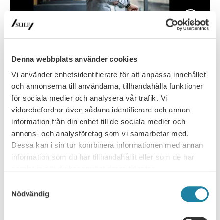
Ett gränslöst arbete?
Denna webbplats använder cookies
Det känns som att jag alltid jobbar över men aldrig får någon
Vi använder enhetsidentifierare för att anpassa innehållet
kompensation för tiden, hur fungerar egentligen
och annonserna till användarna, tillhandahålla funktioner
universitetslärarnas årsarbetstid? …
för sociala medier och analysera vår trafik. Vi
vidarebefordrar även sådana identifierare och annan
information från din enhet till de sociala medier och
annons- och analysföretag som vi samarbetar med.
Dessa kan i sin tur kombinera informationen med annan
information som du har tillhandahållit eller som de har
samlat in när du har använt deras tjänster.
Samtyckesval
Nödvändig