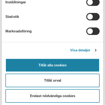
Inställningar
Seminarium om lön och
Statistik
lönesättande samtal
Webbinarium om lön och lönesättande samtal med SULF:s
Marknadsföring
ombudsman Mikael Brisslert den 3 september 2024.
Visa detaljer
Tillåt alla cookies
Tillåt urval
Endast nödvändiga cookies
Webinar: Are you new in Sweden?