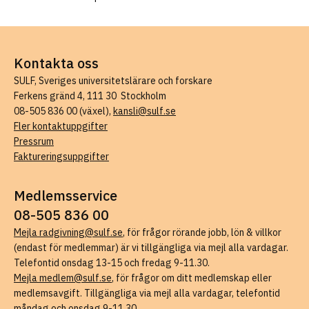
Kontakta oss
SULF, Sveriges universitetslärare och forskare
Ferkens gränd 4, 111 30 Stockholm
08-505 836 00 (växel),
kansli@sulf.se
Fler kontaktuppgifter
Pressrum
Faktureringsuppgifter
Medlemsservice
08-505 836 00
Mejla radgivning@sulf.se
, för frågor rörande jobb, lön & villkor
(endast för medlemmar) är vi tillgängliga via mejl alla vardagar.
Telefontid onsdag 13-15 och fredag 9-11.30.
Mejla medlem@sulf.se
, för frågor om ditt medlemskap eller
medlemsavgift. Tillgängliga via mejl alla vardagar, telefontid
måndag och onsdag 9-11.30.