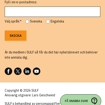
Fyll i en e-postadress:
Välj språk:*
Svenska
Engelska
Är du medlem i SULF så får du det här nyhetsbrevet och behöver
inte anmäla dig.
FÖLJ OSS PÅ FACEBOOK
FÖLJ OSS PÅ X
FÖLJ OSS PÅ LINKEDIN
FÖLJ OSS PÅ YOUTUBE
Copyright © 2026 SULF
Ansvarig utgivare: Lars Geschwind
FÅ SNABBA SVAR
SULF:s behandling av personuppgifter