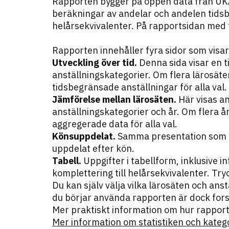
Rapporten bygger på öppen data från UKÄ.
beräkningar av andelar och andelen tidsbe
helårsekvivalenter. På rapportsidan med 
Rapporten innehåller fyra sidor som visar
Utveckling över tid.
Denna sida visar en t
anställningskategorier. Om flera lärosät
tidsbegränsade anställningar för alla val.
Jämförelse mellan lärosäten.
Här visas a
anställningskategorier och år. Om flera å
aggregerade data för alla val.
Könsuppdelat.
Samma presentation som ”
uppdelat efter kön.
Tabell.
Uppgifter i tabellform, inklusive 
komplettering till helårsekvivalenter. Tr
Du kan själv välja vilka lärosäten och an
du börjar använda rapporten är dock fors
Mer praktiskt information om hur rappor
Mer information om statistiken och kateg