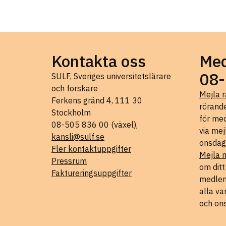
Kontakta oss
Med
08-
SULF, Sveriges universitetslärare
och forskare
Mejla r
Ferkens gränd 4, 111 30
rörande
Stockholm
för med
08-505 836 00 (växel),
via mej
kansli@sulf.se
onsdag
Fler kontaktuppgifter
Mejla 
Pressrum
om dit
Faktureringsuppgifter
medlems
alla va
och on