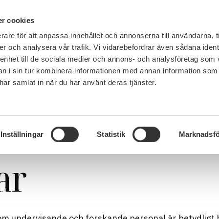
IN ENGLISH
r cookies
rare för att anpassa innehållet och annonserna till användarna, t
LEMSKAP
JOBB, LÖN OCH VILLKOR
SULF TYCKER
FRÅG
er och analysera vår trafik. Vi vidarebefordrar även sådana ident
 enhet till de sociala medier och annons- och analysföretag som 
 i sin tur kombinera informationen med annan information som
e har samlat in när du har använt deras tjänster.
ingar
sade
Inställningar
Statistik
Marknadsfö
ar
om undervisande och forskande personal är betydligt 