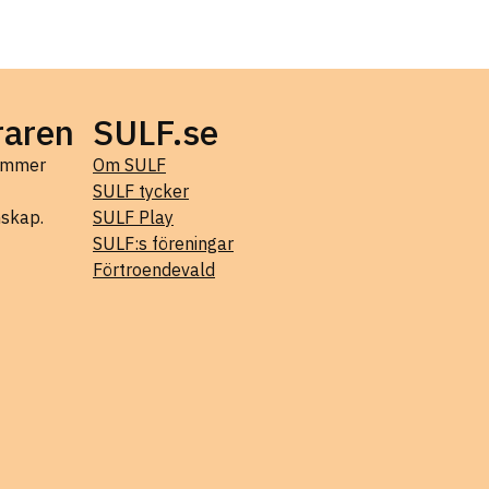
raren
SULF.se
kommer
Om SULF
SULF tycker
mskap.
SULF Play
SULF:s föreningar
Förtroendevald