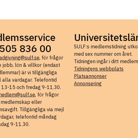
lemsservice
Universitetslä
505 836 00
SULF:s medlemstidning ut
med sex nummer om året.
adgivning@sulf.se
, för frågor
Tidningen ingår i ditt medle
 jobb, lön & villkor (endast
Tidningens webbplats
lemmar) är vi tillgängliga
Platsannonser
l alla vardagar. Telefontid
Annonsering
 13-15 och fredag 9-11.30.
medlem@sulf.se
, för frågor
t medlemskap eller
avgift. Tillgängliga via mejl
rdagar, telefontid måndag
sdag 9-11.30.