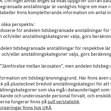
 Om inget annat anges så visas uppgifter utifrån dat
gränsade anställningar är vanligtvis högre om man räkn
tabeller finns kompletterande information om antal in
 olika perspektiv:
idsserie för andelen tidsbegränsade anställningar för
en och/eller anställningskategorier väljs, görs beräk
ndelen tidsbegränsade anställningar för respektive lär
r och/eller anställningskategorier väljs, görs beräknin
Jämförelse mellan lärosäten”, men andelen tidsbegr
information om tidsbegränsningsgrund. Här finns även 
yck på plustecknet bredvid anställningskategori för at
ställningskategorier som ska ingå i dataunderlaget som
kande och undervisande personal förvalt, och enskild
terna fungerar finns på
sulf.se/statistik
.
oriseringar finns hos UKÄ
.