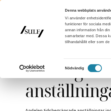
Denna webbplats använde
Vi använder enhetsidentifie
MED
funktioner för sociala medi
annan information från din
samarbetar med. Dessa kan
tillhandahållit eller som d
SULF
/
Högskolestatistik
/
Tidsbegränsade anställn
Tidsbegrän
Samtyckesval
Nödvändig
anställning
Andelen tidsbegränsade anställningar in