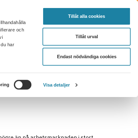
SÖK
FÖRTROENDEVALD
LOGGA IN
MENY
Tillåt alla cookies
illhandahålla
OR OCH SVAR
KONTAKT
BLI MEDLEM
ifierare och
Tillåt urval
vi
 du har
Endast nödvändiga cookies
ring
Visa detaljer
högre än på arbetsmarknaden i stort.