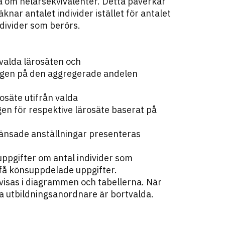
a om helårsekvivalenter. Detta påverkar
ar antalet individer istället för antalet
divider som berörs.
 valda lärosäten och
ningen på den aggregerade andelen
osäte utifrån valda
gen för respektive lärosäte baserat på
änsade anställningar presenteras
uppgifter om antal individer som
t få könsuppdelade uppgifter.
 visas i diagrammen och tabellerna. När
a utbildningsanordnare är bortvalda.