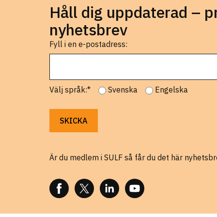
Håll dig uppdaterad – 
nyhetsbrev
Fyll i en e-postadress:
Välj språk:*
Svenska
Engelska
Är du medlem i SULF så får du det här nyhetsbr
FÖLJ OSS PÅ FACEBOOK
FÖLJ OSS PÅ X
FÖLJ OSS PÅ LINKEDIN
FÖLJ OSS PÅ YOUTUBE