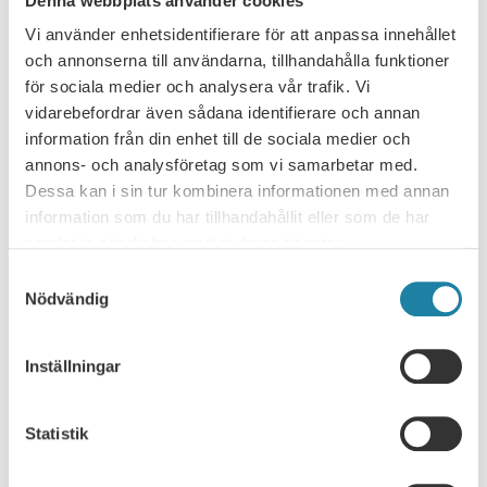
Denna webbplats använder cookies
Vi använder enhetsidentifierare för att anpassa innehållet
och annonserna till användarna, tillhandahålla funktioner
för sociala medier och analysera vår trafik. Vi
vidarebefordrar även sådana identifierare och annan
information från din enhet till de sociala medier och
annons- och analysföretag som vi samarbetar med.
Dessa kan i sin tur kombinera informationen med annan
SULF/MALMÖS UNIVERSITET
information som du har tillhandahållit eller som de har
samlat in när du har använt deras tjänster.
Nyheter
Samtyckesval
Nödvändig
Lokala avtal
Inställningar
Stadgar
Årsmöte 2024
Statistik
Styrelsen