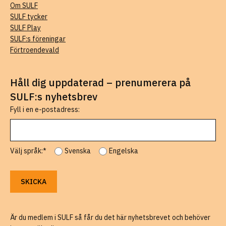
Om SULF
SULF tycker
SULF Play
SULF:s föreningar
Förtroendevald
Håll dig uppdaterad – prenumerera på
SULF:s nyhetsbrev
Fyll i en e-postadress:
Välj språk:*
Svenska
Engelska
Är du medlem i SULF så får du det här nyhetsbrevet och behöver