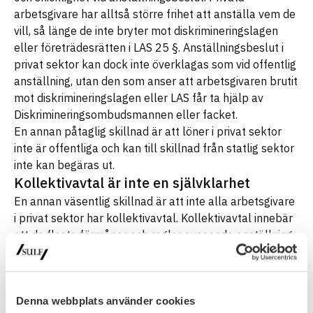
arbetsgivare har alltså större frihet att anställa vem de
vill, så länge de inte bryter mot diskrimineringslagen
eller företrädesrätten i LAS 25 §. Anställningsbeslut i
privat sektor kan dock inte överklagas som vid offentlig
anställning, utan den som anser att arbetsgivaren brutit
mot diskrimineringslagen eller LAS får ta hjälp av
Diskrimineringsombudsmannen eller facket.
En annan påtaglig skillnad är att löner i privat sektor
inte är offentliga och kan till skillnad från statlig sektor
inte kan begäras ut.
Kollektivavtal är inte en självklarhet
En annan väsentlig skillnad är att inte alla arbetsgivare
i privat sektor har kollektivavtal. Kollektivavtal innebär
att de flesta förmåner och regler avseende anställning
redan är förhandlade mellan facket och arbetsgivare.
På arbetsplatser som saknar kollektivavtal behöver du
därför själv förhandla om alla anställningsvillkor och
förmåner, vilket kan göra det svårt att få lika förmånliga
Denna webbplats använder cookies