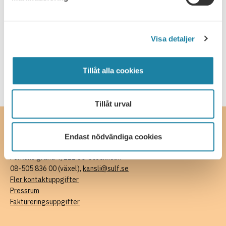
JOBB, LÖN OCH VILLKOR
​Arbetsgivare utan kollektivavtal
Visa detaljer
Omställningsavtal – privat sektor
Tillåt alla cookies
Tillåt urval
Kontakta oss
Endast nödvändiga cookies
SULF, Sveriges universitetslärare och forskare
Ferkens gränd 4, 111 30 Stockholm
08-505 836 00 (växel),
kansli@sulf.se
Fler kontaktuppgifter
Pressrum
Faktureringsuppgifter