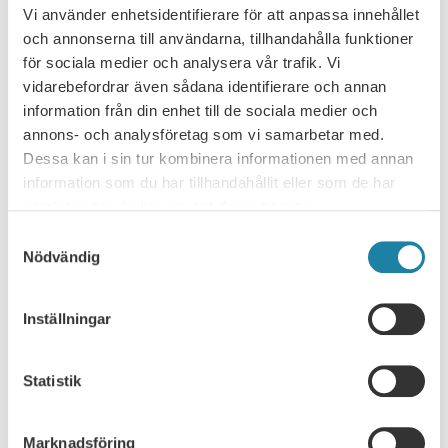
villkor som i anställningar som omfattas av
Vi använder enhetsidentifierare för att anpassa innehållet
kollektivavtal.
och annonserna till användarna, tillhandahålla funktioner
Checklista för privata arbetsgivare utan
för sociala medier och analysera vår trafik. Vi
kollektivavtal
vidarebefordrar även sådana identifierare och annan
information från din enhet till de sociala medier och
Funderar du på att ta anställning i privat sektor hos en
annons- och analysföretag som vi samarbetar med.
arbetsgivare utan kollektivavtal? Här har SULF
Dessa kan i sin tur kombinera informationen med annan
sammanställt en checklista över sådant du behöver
information som du har tillhandahållit eller som de har
tänka på:
Att tänka på vid ingående av
samlat in när du har använt deras tjänster.
anställningsavtal med arbetsgivare utan
kollektivavtal.
Samtyckesval
Har du specifika frågor gällande din situation?
Nödvändig
Välkommen att höra av dig till SULF:s
medlemsrådgivning
!
Inställningar
Senast uppdaterad
: 8 juli 2026
Statistik
Marknadsföring