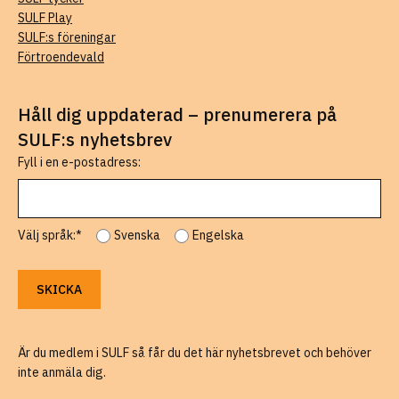
SULF Play
SULF:s föreningar
Förtroendevald
Håll dig uppdaterad – prenumerera på
SULF:s nyhetsbrev
Fyll i en e-postadress:
Välj språk:*
Svenska
Engelska
Är du medlem i SULF så får du det här nyhetsbrevet och behöver
inte anmäla dig.