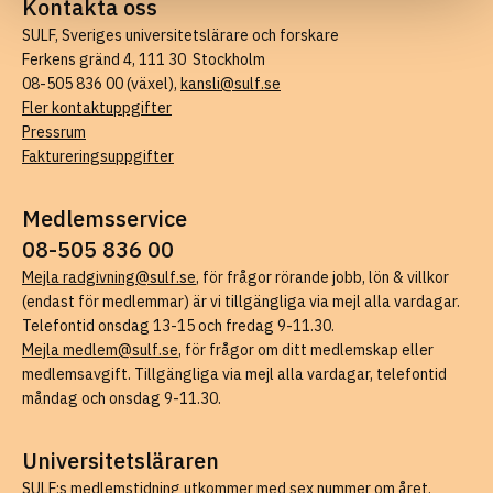
Kontakta oss
SULF, Sveriges universitetslärare och forskare
Ferkens gränd 4, 111 30 Stockholm
08-505 836 00 (växel),
kansli@sulf.se
Fler kontaktuppgifter
Pressrum
Faktureringsuppgifter
Medlemsservice
08-505 836 00
Mejla radgivning@sulf.se
, för frågor rörande jobb, lön & villkor
(endast för medlemmar) är vi tillgängliga via mejl alla vardagar.
Telefontid onsdag 13-15 och fredag 9-11.30.
Mejla medlem@sulf.se
, för frågor om ditt medlemskap eller
medlemsavgift. Tillgängliga via mejl alla vardagar, telefontid
måndag och onsdag 9-11.30.
Universitetsläraren
SULF:s medlemstidning utkommer med sex nummer om året.