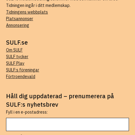
Tidningen ingår i ditt medlemskap.
Tidningens webbplats
Platsannonser
Annonsering
SULF.se
Om SULF
SULF tycker
SULF Play
SULF:s föreningar
Förtroendevald
Håll dig uppdaterad – prenumerera på
SULF:s nyhetsbrev
Fyll i en e-postadress: