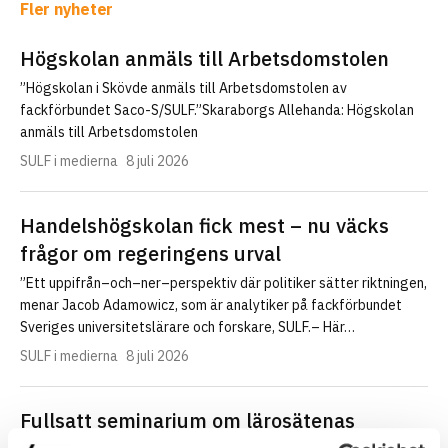
Fler nyheter
Högskolan anmäls till Arbetsdomstolen
”Högskolan i Skövde anmäls till Arbetsdomstolen av
fackförbundet Saco-S/SULF.”Skaraborgs Allehanda: Högskolan
anmäls till Arbetsdomstolen
SULF i medierna
8 juli 2026
Handelshögskolan fick mest – nu väcks
frågor om regeringens urval
”Ett uppifrån–och–ner–perspektiv där politiker sätter riktningen,
menar Jacob Adamowicz, som är analytiker på fackförbundet
Sveriges universitetslärare och forskare, SULF.– Här…
SULF i medierna
8 juli 2026
Fullsatt seminarium om lärosätenas