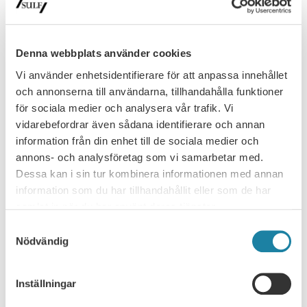
organisationsform
Spelar lärosätenas organisationsform någon roll för den
akademiska friheten eller är det det en underordnad fråga? Det
var ämnet för…
Denna webbplats använder cookies
Nyhet
30 juni 2026
Vi använder enhetsidentifierare för att anpassa innehållet
och annonserna till användarna, tillhandahålla funktioner
för sociala medier och analysera vår trafik. Vi
vidarebefordrar även sådana identifierare och annan
information från din enhet till de sociala medier och
annons- och analysföretag som vi samarbetar med.
Dessa kan i sin tur kombinera informationen med annan
information som du har tillhandahållit eller som de har
samlat in när du har använt deras tjänster.
Samtyckesval
NYHETSARKIV
Nödvändig
Ledare i Universitetsläraren
Inställningar