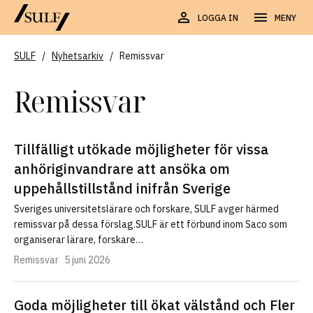
LOGGA IN
MENY
SULF
/
Nyhetsarkiv
/
Remissvar
Remissvar
Tillfälligt utökade möjligheter för vissa
anhöriginvandrare att ansöka om
uppehållstillstånd inifrån Sverige
Sveriges universitetslärare och forskare, SULF avger härmed
remissvar på dessa förslag.SULF är ett förbund inom Saco som
organiserar lärare, forskare…
Remissvar
5 juni 2026
Goda möjligheter till ökat välstånd och Fler