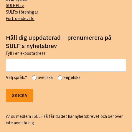
SULF Play
SULF:s föreningar
Förtroendevald
Håll dig uppdaterad – prenumerera på
SULF:s nyhetsbrev
Fyll i en e-postadress:
Välj språk:*
Svenska
Engelska
Är du medlem i SULF så får du det här nyhetsbrevet och behöver
inte anmäla dig.