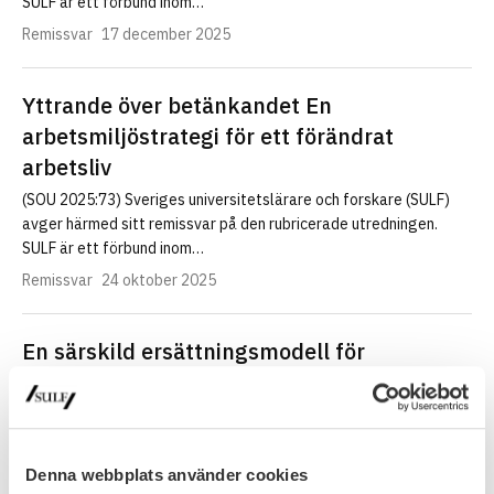
SULF är ett förbund inom…
Remissvar
17 december 2025
Yttrande över betänkandet En
arbetsmiljöstrategi för ett förändrat
arbetsliv
(SOU 2025:73) Sveriges universitetslärare och forskare (SULF)
avger härmed sitt remissvar på den rubricerade utredningen.
SULF är ett förbund inom…
Remissvar
24 oktober 2025
En särskild ersättningsmodell för
utbildning för omställning och
vidareutbildning för yrkesverksamma
(U2025/01339) Sveriges universitetslärare och forskare (SULF)
är en fackförening och en professionsorganisation som
Denna webbplats använder cookies