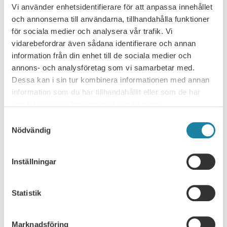
representerar drygt 22 700 forskare, lärare och…
Vi använder enhetsidentifierare för att anpassa innehållet
Remissvar
4 september 2025
och annonserna till användarna, tillhandahålla funktioner
för sociala medier och analysera vår trafik. Vi
vidarebefordrar även sådana identifierare och annan
Kvalificering till socialförsäkring och
information från din enhet till de sociala medier och
ekonomiskt bistånd för vissa grupper
annons- och analysföretag som vi samarbetar med.
(SOU 2025:53) Sveriges universitetslärare och forskare, SULF,
Dessa kan i sin tur kombinera informationen med annan
avger härmed remissvar på rubricerad utredning. SULF är ett
information som du har tillhandahållit eller som de har
förbund inom Saco och…
samlat in när du har använt deras tjänster.
Remissvar
12 augusti 2025
Samtyckesval
Nödvändig
Yttrande över betänkandet Skärpta och
tydligare krav på vandel för
Inställningar
uppehållstillstånd (SOU 2025:33)
Ju2025/00812 Sveriges universitetslärare och forskare, SULF, är
Statistik
universitetslärarnas, forskarnas och doktorandernas fackliga och
professionella organisation. Våra dryga 22 700 medlemmar är…
Marknadsföring
Remissvar
26 juni 2025