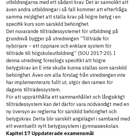
utbildningarna med ett sådant krav. Det är sannolikt att
även andra utbildningar i så fall kommer att efterfråga
samma möjlighet att ställa krav på högre betyg i en
specifik kurs som särskild behörighet.
Det nuvarande tillträdessystemet för utbildning på
grundnivå bygger på utredningen ”Tillträde för
nybörjare – ett öppnare och enklare system för
tillträde till högskoleutbildning” (SOU 2017:20). I
denna utredning föreslogs specifikt att högre
betygskrav än E inte skulle kunna ställas som särskild
behörighet. Även om alla förslag från utredningen inte
har implementerats fullt ut, utgör den ramen för
dagens tillträdessystem.
För att upprätthålla ett sammanhållet och långsiktigt
tillträdessystem kan det därför vara nödvändigt med en
ny översyn av reglerna för särskild behörighet och
betygskrav. Detta blir särskilt angeläget i samband med
ett eventuellt nytt betygssystem i gymnasieskolan.
Kapitel 17 Uppdaterade examensmål