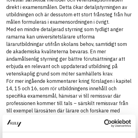
direkt i examensmålen. Detta ökar detaljstyrningen av
utbildningen och är dessutom ett stort frånsteg från hur
målen formuleras i examensordningen i övrigt.
Med en mindre detaljerad styrning som tydligt anger
ramarna kan universitetslärare utforma
lärarutbildningar utifrån skolans behov, samtidigt som
de akademiska kvaliteterna bevaras. En mer
ändamålsenlig styrning ger bättre förutsättningar att
erbjuda en relevant och uppdaterad utbildning på
vetenskaplig grund som möter samhällets krav.
För mer ingående kommentarer kring förslagen i kapitel
14, 15 och 16, som rör utbildningens innehåll och
specifika examensmål, hänvisar vi till remissvar där
professionen kommer till tals – särskilt remissvar från
till exempel lärosäten där lärare och forskare med
koppling till lärarutbildningarna har deltagit i
beredningen av svaret, men även från organisationer
som representerar lärare i skolan.