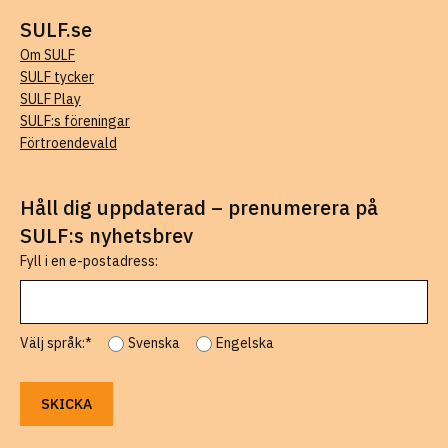
SULF.se
Om SULF
SULF tycker
SULF Play
SULF:s föreningar
Förtroendevald
Håll dig uppdaterad – prenumerera på
SULF:s nyhetsbrev
Fyll i en e-postadress:
Välj språk:*
Svenska
Engelska