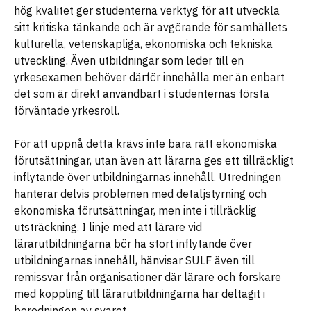
hög kvalitet ger studenterna verktyg för att utveckla
sitt kritiska tänkande och är avgörande för samhällets
kulturella, vetenskapliga, ekonomiska och tekniska
utveckling. Även utbildningar som leder till en
yrkesexamen behöver därför innehålla mer än enbart
det som är direkt användbart i studenternas första
förväntade yrkesroll.
För att uppnå detta krävs inte bara rätt ekonomiska
förutsättningar, utan även att lärarna ges ett tillräckligt
inflytande över utbildningarnas innehåll. Utredningen
hanterar delvis problemen med detaljstyrning och
ekonomiska förutsättningar, men inte i tillräcklig
utsträckning. I linje med att lärare vid
lärarutbildningarna bör ha stort inflytande över
utbildningarnas innehåll, hänvisar SULF även till
remissvar från organisationer där lärare och forskare
med koppling till lärarutbildningarna har deltagit i
beredningen av svaret.