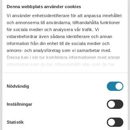
Kapitel 18 Kvalitetsförstärkningar för
Denna webbplats använder cookies
lärarutbildningarna
SULF är positiva till förslaget om högre
Vi använder enhetsidentifierare för att anpassa innehållet
ersättningsbelopp, men har synpunkter på
och annonserna till användarna, tillhandahålla funktioner
ersättningsnivåerna och vilka utbildningsområden som
för sociala medier och analysera vår trafik. Vi
omfattas.
vidarebefordrar även sådana identifierare och annan
SULF instämmer i förslaget om extra medel för små
information från din enhet till de sociala medier och
ämnen.
annons- och analysföretag som vi samarbetar med.
Resurstilldelningssystemets utformning och effekterna
Dessa kan i sin tur kombinera informationen med annan
av produktivitetsavdraget gör att stora studentvolymer
information som du har tillhandahållit eller som de har
är en förutsättning för en hållbar ekonomi.
samlat in när du har använt deras tjänster.
Utbildningsverksamheten vid Sveriges lärosäten har
Samtyckesval
redan en ansträngd ekonomi, och lärarutbildningarna
Nödvändig
har sedan tidigare svårt att få ekonomin att gå ihop
inom nuvarande ekonomiska ramar. Om regeringen går
Inställningar
vidare med förslaget om högre behörighetskrav,
kommer antalet studenter på lärarutbildningarna att
minska. För att detta inte ska leda till försämrad
Statistik
kvalitet, nedläggningar av lärarutbildningar och