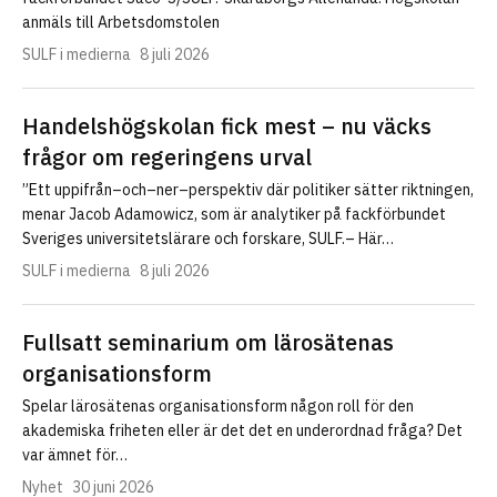
anmäls till Arbetsdomstolen
SULF i medierna
8 juli 2026
Handelshögskolan fick mest – nu väcks
frågor om regeringens urval
”Ett uppifrån–och–ner–perspektiv där politiker sätter riktningen,
menar Jacob Adamowicz, som är analytiker på fackförbundet
Sveriges universitetslärare och forskare, SULF.– Här…
SULF i medierna
8 juli 2026
Fullsatt seminarium om lärosätenas
organisationsform
Spelar lärosätenas organisationsform någon roll för den
akademiska friheten eller är det det en underordnad fråga? Det
var ämnet för…
Nyhet
30 juni 2026