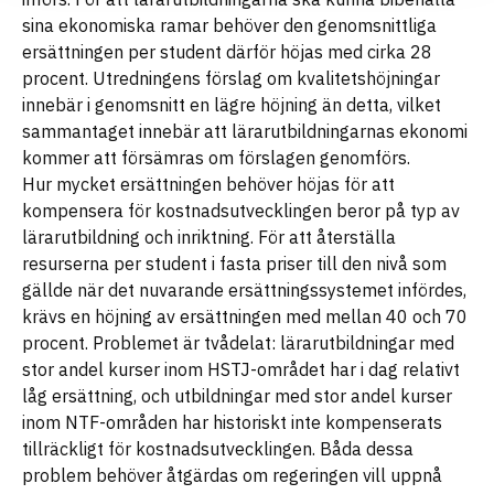
sina ekonomiska ramar behöver den genomsnittliga
ersättningen per student därför höjas med cirka 28
procent. Utredningens förslag om kvalitetshöjningar
innebär i genomsnitt en lägre höjning än detta, vilket
sammantaget innebär att lärarutbildningarnas ekonomi
kommer att försämras om förslagen genomförs.
Hur mycket ersättningen behöver höjas för att
kompensera för kostnadsutvecklingen beror på typ av
lärarutbildning och inriktning. För att återställa
resurserna per student i fasta priser till den nivå som
gällde när det nuvarande ersättningssystemet infördes,
krävs en höjning av ersättningen med mellan 40 och 70
procent. Problemet är tvådelat: lärarutbildningar med
stor andel kurser inom HSTJ-området har i dag relativt
låg ersättning, och utbildningar med stor andel kurser
inom NTF-områden har historiskt inte kompenserats
tillräckligt för kostnadsutvecklingen. Båda dessa
problem behöver åtgärdas om regeringen vill uppnå