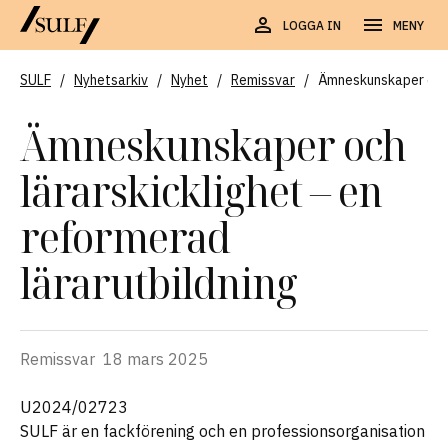
LOGGA IN
MENY
SULF
/
Nyhetsarkiv
/
Nyhet
/
Remissvar
/
Ämneskunskaper och l
Ämneskunskaper och
lärarskicklighet – en
reformerad
lärarutbildning
Remissvar
18 mars 2025
U2024/02723
SULF är en fackförening och en professionsorganisation