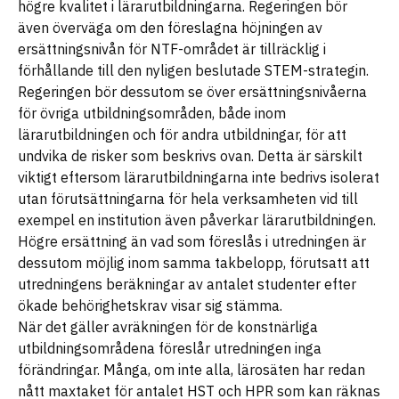
högre kvalitet i lärarutbildningarna. Regeringen bör
även överväga om den föreslagna höjningen av
ersättningsnivån för NTF-området är tillräcklig i
förhållande till den nyligen beslutade STEM-strategin.
Regeringen bör dessutom se över ersättningsnivåerna
för övriga utbildningsområden, både inom
lärarutbildningen och för andra utbildningar, för att
undvika de risker som beskrivs ovan. Detta är särskilt
viktigt eftersom lärarutbildningarna inte bedrivs isolerat
utan förutsättningarna för hela verksamheten vid till
exempel en institution även påverkar lärarutbildningen.
Högre ersättning än vad som föreslås i utredningen är
dessutom möjlig inom samma takbelopp, förutsatt att
utredningens beräkningar av antalet studenter efter
ökade behörighetskrav visar sig stämma.
När det gäller avräkningen för de konstnärliga
utbildningsområdena föreslår utredningen inga
förändringar. Många, om inte alla, lärosäten har redan
nått maxtaket för antalet HST och HPR som kan räknas