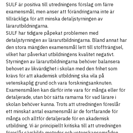
SULF är positiva till utredningens förslag om färre
examensmål, men anser att förändringarna inte är
tillräckliga för att minska detaljstyrningen av
lärarutbildningarna.
SULF har tidigare påpekat problemen med
detaljstyrningen av lärarutbildningarna. Bland annat har
den stora mängden examensmål lett till stoffträngsel,
vilket har påverkat utbildningens kvalitet negativt.
Styrningen av lärarutbildningarna behöver balansera
behovet av likvärdighet i skolan med den frihet som
krävs för att akademisk utbildning ska vila på
vetenskaplig grund och vara forskningsanknuten.
Examensmålen kan därför inte vara för många eller för
detaljerade, utan bör sätta ramarna för vad lärare i
skolan behöver kunna. Trots att utredningen föreslår
ett minskat antal examensmål är de fortfarande för
många och alltför detaljerade för en akademisk
utbildning. Vi är principiellt kritiska till att utredningen
föreslår särskilda metoder och vetenskapsområden