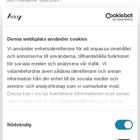
SULF i medierna
8 juli 2026
Fullsatt seminarium om lärosätenas
organisationsform
Spelar lärosätenas organisationsform någon roll för den
Denna webbplats använder cookies
akademiska friheten eller är det det en underordnad fråga? Det
Vi använder enhetsidentifierare för att anpassa innehållet
var ämnet för…
och annonserna till användarna, tillhandahålla funktioner
Nyhet
30 juni 2026
för sociala medier och analysera vår trafik. Vi
vidarebefordrar även sådana identifierare och annan
information från din enhet till de sociala medier och
annons- och analysföretag som vi samarbetar med.
Dessa kan i sin tur kombinera informationen med annan
information som du har tillhandahållit eller som de har
samlat in när du har använt deras tjänster.
Samtyckesval
Nödvändig
NYHETSARKIV