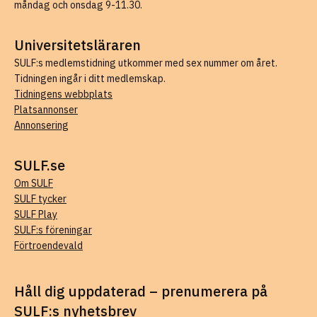
måndag och onsdag 9-11.30.
Universitetsläraren
SULF:s medlemstidning utkommer med sex nummer om året.
Tidningen ingår i ditt medlemskap.
Tidningens webbplats
Platsannonser
Annonsering
SULF.se
Om SULF
SULF tycker
SULF Play
SULF:s föreningar
Förtroendevald
Håll dig uppdaterad – prenumerera på
SULF:s nyhetsbrev