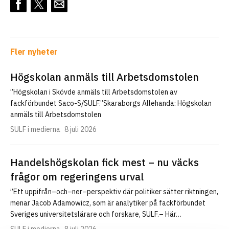
Fler nyheter
Högskolan anmäls till Arbetsdomstolen
”Högskolan i Skövde anmäls till Arbetsdomstolen av
fackförbundet Saco-S/SULF.”Skaraborgs Allehanda: Högskolan
anmäls till Arbetsdomstolen
SULF i medierna
8 juli 2026
Handelshögskolan fick mest – nu väcks
frågor om regeringens urval
”Ett uppifrån–och–ner–perspektiv där politiker sätter riktningen,
menar Jacob Adamowicz, som är analytiker på fackförbundet
Sveriges universitetslärare och forskare, SULF.– Här…