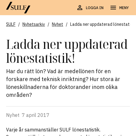
LOGGA IN
MENY
SULF
/
Nyhetsarkiv
/
Nyhet
/
Ladda ner uppdaterad lönestatisti
Ladda ner uppdaterad
lönestatistik!
Har du rätt lön? Vad är medellönen för en
forskare med teknisk inriktning? Hur stora är
löneskillnaderna för doktorander inom olika
områden?
Nyhet
7 april 2017
Varje år sammanställer SULF lönestatistik.