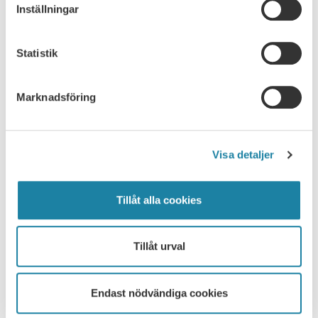
Inställningar
Ledare i Universitetsläraren
Statistik
Nyhet
Marknadsföring
Pressmeddelande
Rapport
Visa detaljer
Remissvar
Tillåt alla cookies
Skrift
SULF i medierna
Tillåt urval
Webbsändning
Endast nödvändiga cookies