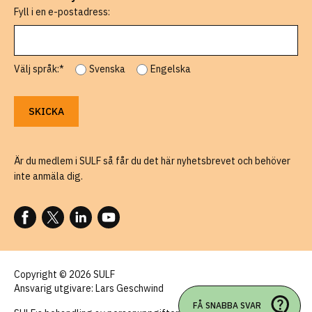
Fyll i en e-postadress:
Välj språk:*
Svenska
Engelska
Är du medlem i SULF så får du det här nyhetsbrevet och behöver
inte anmäla dig.
FÖLJ OSS PÅ FACEBOOK
FÖLJ OSS PÅ X
FÖLJ OSS PÅ LINKEDIN
FÖLJ OSS PÅ YOUTUBE
Copyright © 2026 SULF
Ansvarig utgivare: Lars Geschwind
FÅ SNABBA SVAR