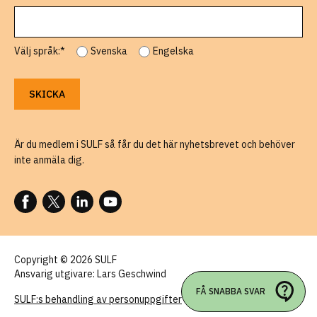
Välj språk:*
Svenska
Engelska
Är du medlem i SULF så får du det här nyhetsbrevet och behöver
inte anmäla dig.
FÖLJ OSS PÅ FACEBOOK
FÖLJ OSS PÅ X
FÖLJ OSS PÅ LINKEDIN
FÖLJ OSS PÅ YOUTUBE
Copyright © 2026 SULF
Ansvarig utgivare: Lars Geschwind
FÅ SNABBA SVAR
SULF:s behandling av personuppgifter