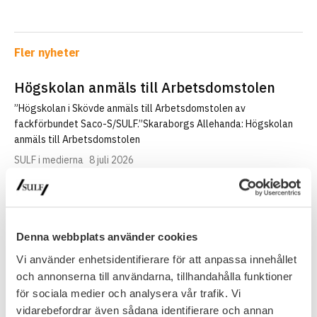
Fler nyheter
Högskolan anmäls till Arbetsdomstolen
”Högskolan i Skövde anmäls till Arbetsdomstolen av
fackförbundet Saco-S/SULF.”Skaraborgs Allehanda: Högskolan
anmäls till Arbetsdomstolen
SULF i medierna
8 juli 2026
Handelshögskolan fick mest – nu väcks
frågor om regeringens urval
Denna webbplats använder cookies
”Ett uppifrån–och–ner–perspektiv där politiker sätter riktningen,
Vi använder enhetsidentifierare för att anpassa innehållet
menar Jacob Adamowicz, som är analytiker på fackförbundet
och annonserna till användarna, tillhandahålla funktioner
Sveriges universitetslärare och forskare, SULF.– Här…
för sociala medier och analysera vår trafik. Vi
SULF i medierna
8 juli 2026
vidarebefordrar även sådana identifierare och annan