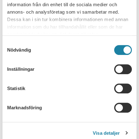
information från din enhet till de sociala medier och
Fullsatt seminarium om lärosätenas
annons- och analysföretag som vi samarbetar med.
organisationsform
Dessa kan i sin tur kombinera informationen med annan
information som du har tillhandahållit eller som de har
Spelar lärosätenas organisationsform någon roll för den
samlat in när du har använt deras tjänster.
akademiska friheten eller är det det en underordnad fråga? Det
var ämnet för…
Samtyckesval
Nödvändig
Nyhet
30 juni 2026
Inställningar
Statistik
Marknadsföring
NYHETSARKIV
Visa detaljer