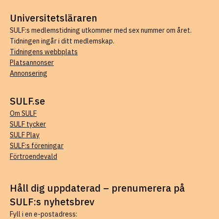
Universitetsläraren
SULF:s medlemstidning utkommer med sex nummer om året.
Tidningen ingår i ditt medlemskap.
Tidningens webbplats
Platsannonser
Annonsering
SULF.se
Om SULF
SULF tycker
SULF Play
SULF:s föreningar
Förtroendevald
Håll dig uppdaterad – prenumerera på
SULF:s nyhetsbrev
Fyll i en e-postadress: