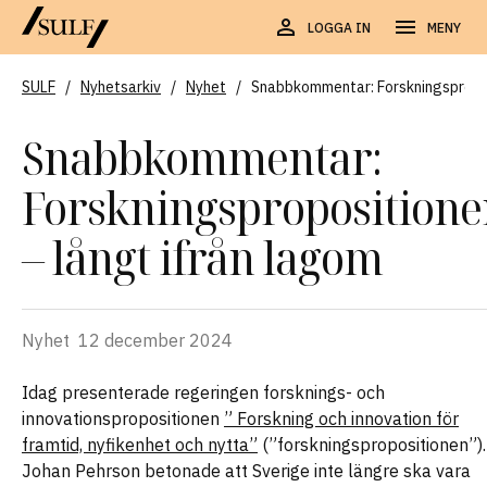
LOGGA IN
MENY
SULF
/
Nyhetsarkiv
/
Nyhet
/
Snabbkommentar: Forskningspropos
Snabbkommentar:
Forskningspropositione
– långt ifrån lagom
Nyhet
12 december 2024
Idag presenterade regeringen forsknings- och
innovationspropositionen
” Forskning och innovation för
framtid, nyfikenhet och nytta”
(”forskningspropositionen”).
Johan Pehrson betonade att Sverige inte längre ska vara