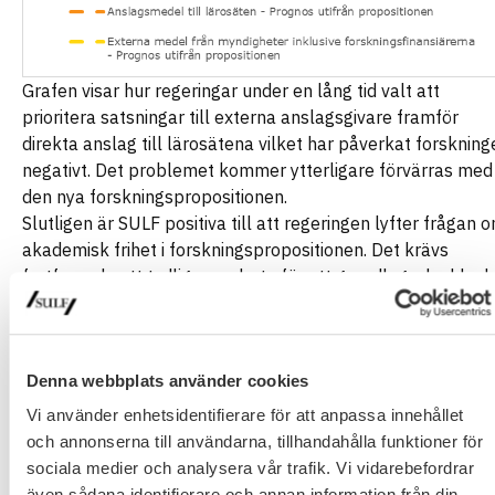
Grafen visar hur regeringar under en lång tid valt att
prioritera satsningar till externa anslagsgivare framför
direkta anslag till lärosätena vilket har påverkat forskning
negativt. Det problemet kommer ytterligare förvärras med
den nya forskningspropositionen.
Slutligen är SULF positiva till att regeringen lyfter frågan 
akademisk frihet i forskningspropositionen. Det krävs
fortfarande ett tydligare arbete för att grundlagsskydda d
akademiska friheten och lärosätenas autonomi. Vi hade
hoppats på att Liberalerna skulle ta ett första steg i att inf
sitt vallöfte om grundlagsskydd i forskningspropositionen. 
Denna webbplats använder cookies
väntan på det är det dock positivt att regeringen jobbar
vidare med akademisk frihet på andra sätt. Regeringen
Vi använder enhetsidentifierare för att anpassa innehållet
annonserar två utredningar på området som kan kopplas ti
och annonserna till användarna, tillhandahålla funktioner för
akademisk frihet och lärosätes autonomi: en utredning om
sociala medier och analysera vår trafik. Vi vidarebefordrar
skyddet för lärare och forskare samt en utredning som ska
även sådana identifierare och annan information från din