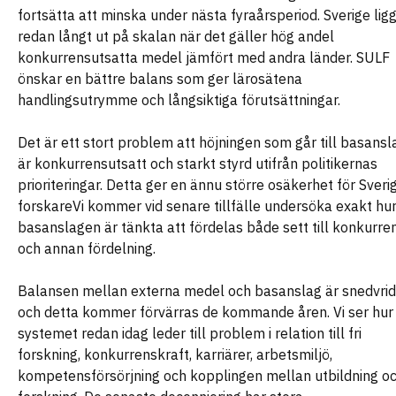
fortsätta att minska under nästa fyraårsperiod. Sverige lig
redan långt ut på skalan när det gäller hög andel
konkurrensutsatta medel jämfört med andra länder. SULF
önskar en bättre balans som ger lärosätena
handlingsutrymme och långsiktiga förutsättningar.
Det är ett stort problem att höjningen som går till basansl
är konkurrensutsatt och starkt styrd utifrån politikernas
prioriteringar. Detta ger en ännu större osäkerhet för Sveri
forskareVi kommer vid senare tillfälle undersöka exakt hu
basanslagen är tänkta att fördelas både sett till konkurre
och annan fördelning.
Balansen mellan externa medel och basanslag är snedvri
och detta kommer förvärras de kommande åren. Vi ser hur
systemet redan idag leder till problem i relation till fri
forskning, konkurrenskraft, karriärer, arbetsmiljö,
kompetensförsörjning och kopplingen mellan utbildning o