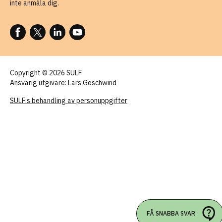
inte anmäla dig.
FÖLJ OSS PÅ FACEBOOK
FÖLJ OSS PÅ X
FÖLJ OSS PÅ LINKEDIN
FÖLJ OSS PÅ YOUTUBE
Copyright © 2026 SULF
Ansvarig utgivare: Lars Geschwind
SULF:s behandling av personuppgifter
FÅ SNABBA SVAR