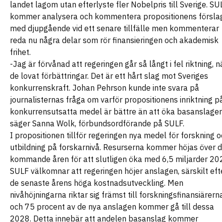
landet lagom utan efterlyste fler Nobelpris till Sverige. SU
kommer analysera och kommentera propositionens försla
med djupgående vid ett senare tillfälle men kommenterar
reda nu några delar som rör finansieringen och akademisk
frihet.
-Jag är förvånad att regeringen går så långt i fel riktning, n
de lovat förbättringar. Det är ett hårt slag mot Sveriges
konkurrenskraft. Johan Pehrson kunde inte svara på
journalisternas fråga om varför propositionens inriktning p
konkurrensutsatta medel är bättre än att öka basanslagen
säger Sanna Wolk, förbundsordförande på SULF.
I propositionen tillför regeringen nya medel för forskning 
utbildning på forskarnivå. Resurserna kommer höjas över 
kommande åren för att slutligen öka med 6,5 miljarder 20
SULF välkomnar att regeringen höjer anslagen, särskilt eft
de senaste årens höga kostnadsutveckling. Men
nivåhöjningarna riktar sig främst till forskningsfinansiärern
och 75 procent av de nya anslagen kommer gå till dessa
2028. Detta innebär att andelen basanslag kommer