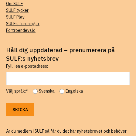
Om SULF
SULF tycker
SULF Play
SULF:s föreningar
Förtroendevald
Håll dig uppdaterad – prenumerera på
SULF:s nyhetsbrev
Fyll i en e-postadress:
Välj språk:*
Svenska
Engelska
Är du medlem i SULF så får du det här nyhetsbrevet och behöver