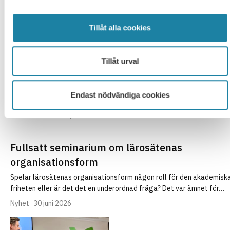
SULF i medierna
8 juli 2026
Tillåt alla cookies
Handelshögskolan fick mest – nu väcks frågo
om regeringens urval
Tillåt urval
”Ett uppifrån–och–ner–perspektiv där politiker sätter riktningen,
menar Jacob Adamowicz, som är analytiker på fackförbundet Sverig
Endast nödvändiga cookies
universitetslärare och forskare, SULF.– Här…
SULF i medierna
8 juli 2026
Fullsatt seminarium om lärosätenas
organisationsform
Spelar lärosätenas organisationsform någon roll för den akademisk
friheten eller är det det en underordnad fråga? Det var ämnet för…
Nyhet
30 juni 2026