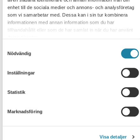
analysera ändamålsenligheten i dagens myndighetsform.
enhet till de sociala medier och annons- och analysföretag
SULF kommer nu fortsätta arbetet med
som vi samarbetar med. Dessa kan i sin tur kombinera
forskningspropositionen och återkommer med mer
informationen med annan information som du har
djupgående analyser vid senare tillfälle.
tillhandahållit eller som de har samlat in när du har använt
deras tjänster.
Pressmeddelande:
Mer pengar och mer politisk styrning
Samtyckesval
Nödvändig
Inställningar
Statistik
Fler nyheter
Marknadsföring
Högskolan anmäls till Arbetsdomstolen
”Högskolan i Skövde anmäls till Arbetsdomstolen av fackförbundet
Saco-S/SULF.”Skaraborgs Allehanda: Högskolan anmäls till
Visa detaljer
Arbetsdomstolen