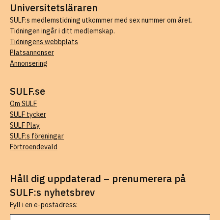
Universitetsläraren
SULF:s medlemstidning utkommer med sex nummer om året.
Tidningen ingår i ditt medlemskap.
Tidningens webbplats
Platsannonser
Annonsering
SULF.se
Om SULF
SULF tycker
SULF Play
SULF:s föreningar
Förtroendevald
Håll dig uppdaterad – prenumerera på
SULF:s nyhetsbrev
Fyll i en e-postadress: