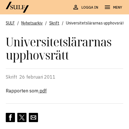
LOGGA IN
MENY
SULF
/
Nyhetsarkiv
/
Skrift
/
Universitetslärarnas upphovsrätt
Universitetslärarnas
upphovsrätt
Skrift
26 februari 2011
Rapporten som
pdf