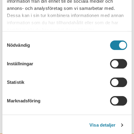
information från din enhet till de sociala medier och
annons- och analysföretag som vi samarbetar med.
Nyhet
Dessa kan i sin tur kombinera informationen med annan
information som du har tillhandahållit eller som de har
Pressmeddelande
samlat in när du har använt deras tjänster.
Samtyckesval
Rapport
Nödvändig
Remissvar
Inställningar
Skrift
Statistik
SULF i medierna
Marknadsföring
Webbsändning
Visa detaljer