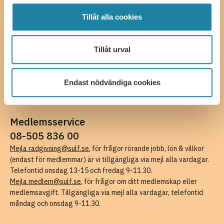
Tillåt alla cookies
Kontakta oss
SULF, Sveriges universitetslärare och forskare
Ferkens gränd 4, 111 30 Stockholm
Tillåt urval
08-505 836 00 (växel),
kansli@sulf.se
Fler kontaktuppgifter
Pressrum
Endast nödvändiga cookies
Faktureringsuppgifter
Medlemsservice
08-505 836 00
Mejla radgivning@sulf.se
, för frågor rörande jobb, lön & villkor
(endast för medlemmar) är vi tillgängliga via mejl alla vardagar.
Telefontid onsdag 13-15 och fredag 9-11.30.
Mejla medlem@sulf.se
, för frågor om ditt medlemskap eller
medlemsavgift. Tillgängliga via mejl alla vardagar, telefontid
måndag och onsdag 9-11.30.