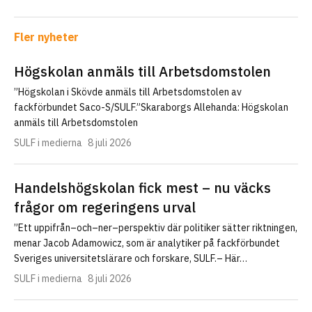
Fler nyheter
Högskolan anmäls till Arbetsdomstolen
”Högskolan i Skövde anmäls till Arbetsdomstolen av
fackförbundet Saco-S/SULF.”Skaraborgs Allehanda: Högskolan
anmäls till Arbetsdomstolen
SULF i medierna
8 juli 2026
Handelshögskolan fick mest – nu väcks
frågor om regeringens urval
”Ett uppifrån–och–ner–perspektiv där politiker sätter riktningen,
menar Jacob Adamowicz, som är analytiker på fackförbundet
Sveriges universitetslärare och forskare, SULF.– Här…
SULF i medierna
8 juli 2026