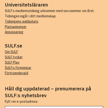
Universitetsläraren
SULF:s medlemstidning utkommer med sex nummer om året.
Tidningen ingår i ditt medlemskap.
Tidningens webbplats
Platsannonser
Annonsering
SULF.se
Om SULF
SULF tycker
SULF Play
SULF:s föreningar
Förtroendevald
Håll dig uppdaterad – prenumerera på
SULF:s nyhetsbrev
Fyll i en e-postadress: