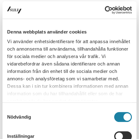
Fullsatt seminarium om lärosätenas
organisationsform
Spelar lärosätenas organisationsform någon roll för den
akademiska friheten eller är det det en underordnad fråga? Det
Denna webbplats använder cookies
var ämnet för…
Vi använder enhetsidentifierare för att anpassa innehållet
Nyhet
30 juni 2026
och annonserna till användarna, tillhandahålla funktioner
för sociala medier och analysera vår trafik. Vi
vidarebefordrar även sådana identifierare och annan
information från din enhet till de sociala medier och
annons- och analysföretag som vi samarbetar med.
Dessa kan i sin tur kombinera informationen med annan
information som du har tillhandahållit eller som de har
samlat in när du har använt deras tjänster.
Samtyckesval
Nödvändig
NYHETSARKIV
Inställningar