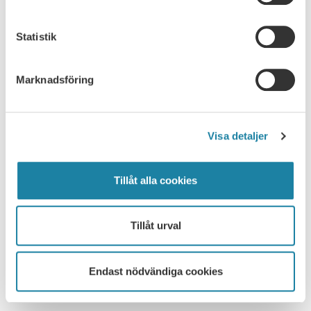
Ledare i Universitetsläraren
Nyhet
Statistik
Pressmeddelande
Marknadsföring
Rapport
Visa detaljer
Remissvar
Skrift
Tillåt alla cookies
SULF i medierna
Tillåt urval
Webbsändning
Endast nödvändiga cookies