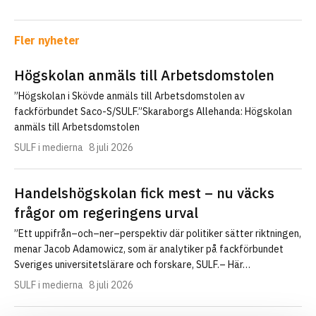
Fler nyheter
Högskolan anmäls till Arbetsdomstolen
”Högskolan i Skövde anmäls till Arbetsdomstolen av
fackförbundet Saco-S/SULF.”Skaraborgs Allehanda: Högskolan
anmäls till Arbetsdomstolen
SULF i medierna
8 juli 2026
Handelshögskolan fick mest – nu väcks
frågor om regeringens urval
”Ett uppifrån–och–ner–perspektiv där politiker sätter riktningen,
menar Jacob Adamowicz, som är analytiker på fackförbundet
Sveriges universitetslärare och forskare, SULF.– Här…
SULF i medierna
8 juli 2026