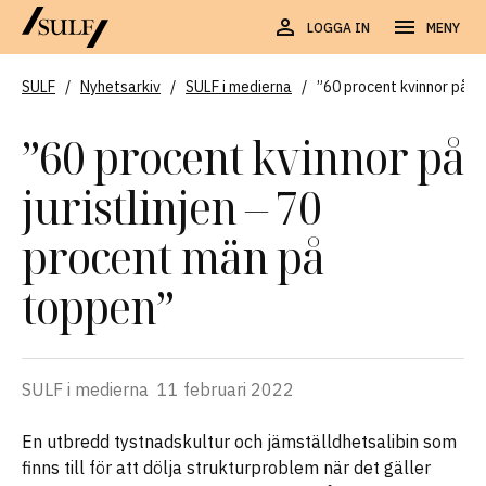
LOGGA IN
MENY
SULF
/
Nyhetsarkiv
/
SULF i medierna
/
”60 procent kvinnor på ju
”60 procent kvinnor på
juristlinjen – 70
procent män på
toppen”
SULF i medierna
11 februari 2022
En utbredd tystnadskultur och jämställdhetsalibin som
finns till för att dölja strukturproblem när det gäller