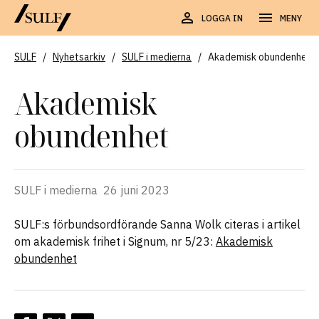
LOGGA IN
MENY
SULF
/
Nyhetsarkiv
/
SULF i medierna
/
Akademisk obundenhet
Akademisk
obundenhet
SULF i medierna
26 juni 2023
SULF:s förbundsordförande Sanna Wolk citeras i artikel
om akademisk frihet i Signum, nr 5/23:
Akademisk
obundenhet