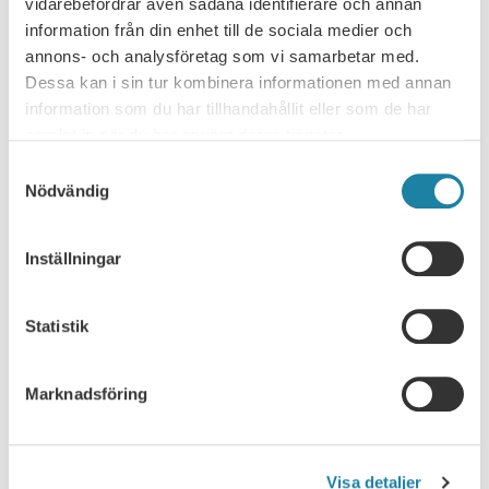
vidarebefordrar även sådana identifierare och annan
information från din enhet till de sociala medier och
Ledare i Universitetsläraren
annons- och analysföretag som vi samarbetar med.
Dessa kan i sin tur kombinera informationen med annan
Nyhet
information som du har tillhandahållit eller som de har
samlat in när du har använt deras tjänster.
Pressmeddelande
Samtyckesval
Nödvändig
Rapport
Inställningar
Remissvar
Skrift
Statistik
SULF i medierna
Marknadsföring
Webbsändning
Visa detaljer