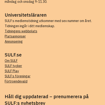
måndag och onsdag 9-11.30.
Universitetsläraren
SULF:s medlemstidning utkommer med sex nummer om året.
Tidningen ingår i ditt medlemskap.
Tidningens webbplats
Platsannonser
Annonsering
SULF.se
Om SULF
SULF tycker
SULF Play
SULF:s föreningar
Förtroendevald
Håll dig uppdaterad – prenumerera på
SULF:s nyhetsbrev