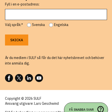
Fyll i en e-postadress:
Välj språk:*
Svenska
Engelska
Är du medlem i SULF så får du det här nyhetsbrevet och behöver
inte anmäla dig.
FÖLJ OSS PÅ FACEBOOK
FÖLJ OSS PÅ X
FÖLJ OSS PÅ LINKEDIN
FÖLJ OSS PÅ YOUTUBE
Copyright © 2026 SULF
Ansvarig utgivare: Lars Geschwind
FÅ SNABBA SVAR