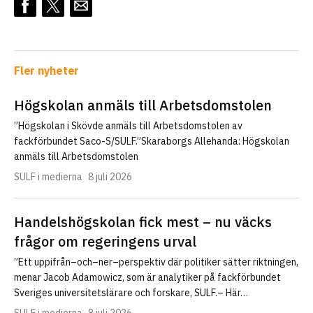
Fler nyheter
Högskolan anmäls till Arbetsdomstolen
”Högskolan i Skövde anmäls till Arbetsdomstolen av
fackförbundet Saco-S/SULF.”Skaraborgs Allehanda: Högskolan
anmäls till Arbetsdomstolen
SULF i medierna
8 juli 2026
Handelshögskolan fick mest – nu väcks
frågor om regeringens urval
”Ett uppifrån–och–ner–perspektiv där politiker sätter riktningen,
menar Jacob Adamowicz, som är analytiker på fackförbundet
Sveriges universitetslärare och forskare, SULF.– Här…