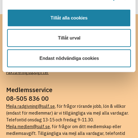
Tillåt alla cookies
Kontakta oss
Tillåt urval
SULF, Sveriges universitetslärare och forskare
Ferkens gränd 4, 111 30 Stockholm
08-505 836 00 (växel),
kansli@sulf.se
Endast nödvändiga cookies
Fler kontaktuppgifter
Pressrum
Faktureringsuppgifter
Medlemsservice
08-505 836 00
Mejla radgivning@sulf.se
, för frågor rörande jobb, lön & villkor
(endast för medlemmar) är vi tillgängliga via mejl alla vardagar.
Telefontid onsdag 13-15 och fredag 9-11.30.
Mejla medlem@sulf.se
, för frågor om ditt medlemskap eller
medlemsavgift. Tillgängliga via mejl alla vardagar, telefontid