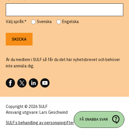
Välj språk:*
Svenska
Engelska
Är du medlem i SULF så får du det här nyhetsbrevet och behöver
inte anmäla dig.
FÖLJ OSS PÅ FACEBOOK
FÖLJ OSS PÅ X
FÖLJ OSS PÅ LINKEDIN
FÖLJ OSS PÅ YOUTUBE
Copyright © 2026 SULF
Ansvarig utgivare: Lars Geschwind
FÅ SNABBA SVAR
SULF:s behandling av personuppgifter