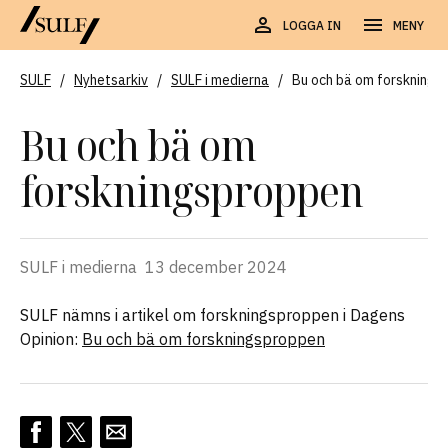
LOGGA IN
MENY
SULF
/
Nyhetsarkiv
/
SULF i medierna
/
Bu och bä om forsknings
Bu och bä om
forskningsproppen
SULF i medierna
13 december 2024
SULF nämns i artikel om forskningsproppen i Dagens
Opinion:
Bu och bä om forskningsproppen