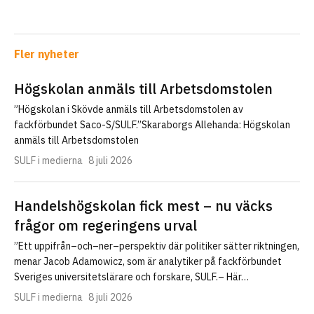
Fler nyheter
Högskolan anmäls till Arbetsdomstolen
”Högskolan i Skövde anmäls till Arbetsdomstolen av
fackförbundet Saco-S/SULF.”Skaraborgs Allehanda: Högskolan
anmäls till Arbetsdomstolen
SULF i medierna
8 juli 2026
Handelshögskolan fick mest – nu väcks
frågor om regeringens urval
”Ett uppifrån–och–ner–perspektiv där politiker sätter riktningen,
menar Jacob Adamowicz, som är analytiker på fackförbundet
Sveriges universitetslärare och forskare, SULF.– Här…
SULF i medierna
8 juli 2026