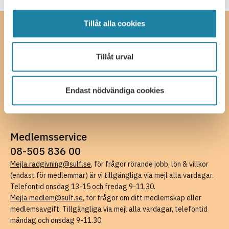
Tillåt alla cookies
Kontakta oss
SULF, Sveriges universitetslärare och forskare
Tillåt urval
Ferkens gränd 4, 111 30 Stockholm
08-505 836 00 (växel),
kansli@sulf.se
Fler kontaktuppgifter
Endast nödvändiga cookies
Pressrum
Faktureringsuppgifter
Medlemsservice
08-505 836 00
Mejla radgivning@sulf.se
, för frågor rörande jobb, lön & villkor
(endast för medlemmar) är vi tillgängliga via mejl alla vardagar.
Telefontid onsdag 13-15 och fredag 9-11.30.
Mejla medlem@sulf.se
, för frågor om ditt medlemskap eller
medlemsavgift. Tillgängliga via mejl alla vardagar, telefontid
måndag och onsdag 9-11.30.