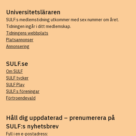
Universitetsläraren
SULF:s medlemstidning utkommer med sex nummer om året.
Tidningen ingår i ditt medlemskap.
Tidningens webbplats
Platsannonser
Annonsering
SULF.se
Om SULF
SULF tycker
SULF Play
SULF:s föreningar
Förtroendevald
Håll dig uppdaterad – prenumerera på
SULF:s nyhetsbrev
Fyll i en e-postadress: