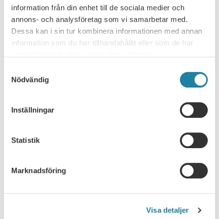
information från din enhet till de sociala medier och
Ledare i Universitetsläraren
annons- och analysföretag som vi samarbetar med.
Dessa kan i sin tur kombinera informationen med annan
Nyhet
information som du har tillhandahållit eller som de har
samlat in när du har använt deras tjänster.
Pressmeddelande
Samtyckesval
Nödvändig
Rapport
Remissvar
Inställningar
Skrift
Statistik
SULF i medierna
Marknadsföring
Webbsändning
Visa detaljer