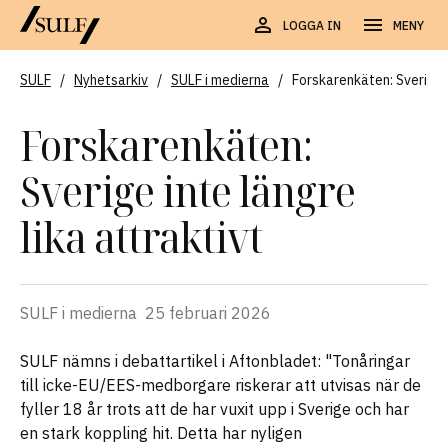
LOGGA IN
MENY
SULF
/
Nyhetsarkiv
/
SULF i medierna
/
Forskarenkäten: Sverige i
Forskarenkäten:
Sverige inte längre
lika attraktivt
SULF i medierna
25 februari 2026
SULF nämns i debattartikel i Aftonbladet: "Tonåringar
till icke-EU/EES-medborgare riskerar att utvisas när de
fyller 18 år trots att de har vuxit upp i Sverige och har
en stark koppling hit. Detta har nyligen