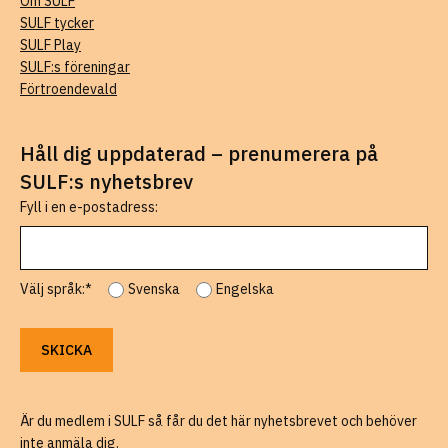
Om SULF
SULF tycker
SULF Play
SULF:s föreningar
Förtroendevald
Håll dig uppdaterad – prenumerera på
SULF:s nyhetsbrev
Fyll i en e-postadress:
Välj språk:*
Svenska
Engelska
Är du medlem i SULF så får du det här nyhetsbrevet och behöver
inte anmäla dig.