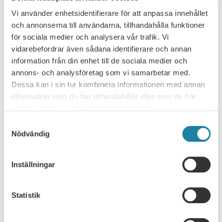
Vi använder enhetsidentifierare för att anpassa innehållet
och annonserna till användarna, tillhandahålla funktioner
för sociala medier och analysera vår trafik. Vi
vidarebefordrar även sådana identifierare och annan
information från din enhet till de sociala medier och
annons- och analysföretag som vi samarbetar med.
Dessa kan i sin tur kombinera informationen med annan
NYHETSARKIV
information som du har tillhandahållit eller som de har
samlat in när du har använt deras tjänster.
Ledare i Universitetsläraren
Samtyckesval
Nödvändig
Nyhet
Inställningar
Pressmeddelande
Rapport
Statistik
Remissvar