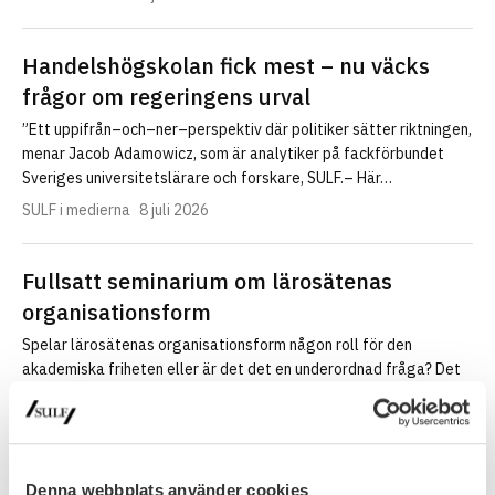
Handelshögskolan fick mest – nu väcks
frågor om regeringens urval
”Ett uppifrån–och–ner–perspektiv där politiker sätter riktningen,
menar Jacob Adamowicz, som är analytiker på fackförbundet
Sveriges universitetslärare och forskare, SULF.– Här…
SULF i medierna
8 juli 2026
Fullsatt seminarium om lärosätenas
organisationsform
Spelar lärosätenas organisationsform någon roll för den
akademiska friheten eller är det det en underordnad fråga? Det
var ämnet för…
Nyhet
30 juni 2026
Denna webbplats använder cookies