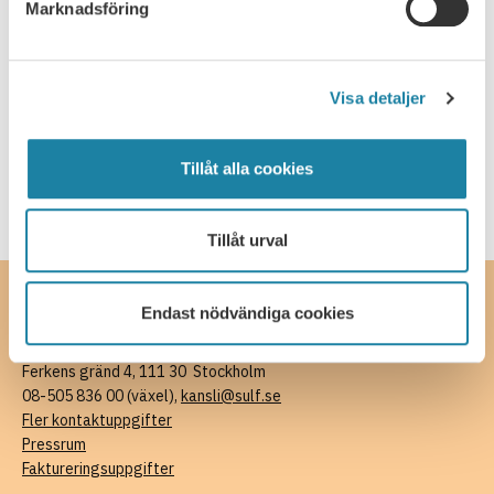
Marknadsföring
Skrift
SULF i medierna
Visa detaljer
Webbsändning
Tillåt alla cookies
Tillåt urval
Endast nödvändiga cookies
Kontakta oss
SULF, Sveriges universitetslärare och forskare
Ferkens gränd 4, 111 30 Stockholm
08-505 836 00 (växel),
kansli@sulf.se
Fler kontaktuppgifter
Pressrum
Faktureringsuppgifter