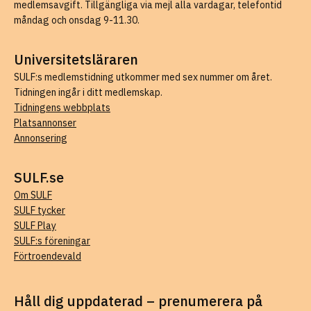
medlemsavgift. Tillgängliga via mejl alla vardagar, telefontid
måndag och onsdag 9-11.30.
Universitetsläraren
SULF:s medlemstidning utkommer med sex nummer om året.
Tidningen ingår i ditt medlemskap.
Tidningens webbplats
Platsannonser
Annonsering
SULF.se
Om SULF
SULF tycker
SULF Play
SULF:s föreningar
Förtroendevald
Håll dig uppdaterad – prenumerera på