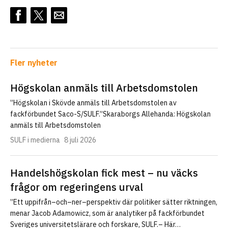
Fler nyheter
Högskolan anmäls till Arbetsdomstolen
”Högskolan i Skövde anmäls till Arbetsdomstolen av
fackförbundet Saco-S/SULF.”Skaraborgs Allehanda: Högskolan
anmäls till Arbetsdomstolen
SULF i medierna
8 juli 2026
Handelshögskolan fick mest – nu väcks
frågor om regeringens urval
”Ett uppifrån–och–ner–perspektiv där politiker sätter riktningen,
menar Jacob Adamowicz, som är analytiker på fackförbundet
Sveriges universitetslärare och forskare, SULF.– Här…