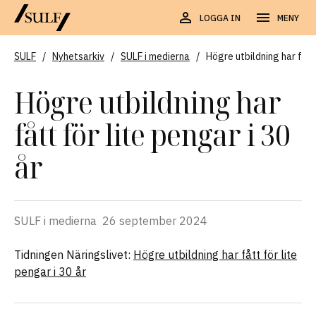
LOGGA IN
MENY
SULF
/
Nyhetsarkiv
/
SULF i medierna
/
Högre utbildning har fått 
Högre utbildning har
fått för lite pengar i 30
år
SULF i medierna
26 september 2024
Tidningen Näringslivet:
Högre utbildning har fått för lite
pengar i 30 år