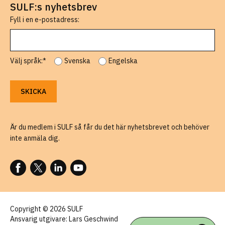
SULF:s nyhetsbrev
Fyll i en e-postadress:
Välj språk:*
Svenska
Engelska
Är du medlem i SULF så får du det här nyhetsbrevet och behöver
inte anmäla dig.
FÖLJ OSS PÅ FACEBOOK
FÖLJ OSS PÅ X
FÖLJ OSS PÅ LINKEDIN
FÖLJ OSS PÅ YOUTUBE
Copyright © 2026 SULF
Ansvarig utgivare: Lars Geschwind