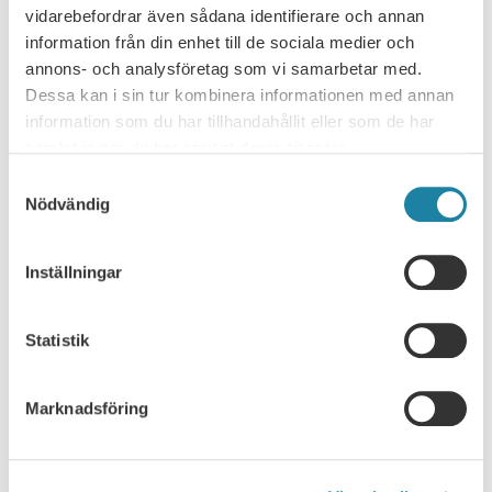
vidarebefordrar även sådana identifierare och annan
NYHETSARKIV
information från din enhet till de sociala medier och
annons- och analysföretag som vi samarbetar med.
Ledare i Universitetsläraren
Dessa kan i sin tur kombinera informationen med annan
information som du har tillhandahållit eller som de har
Nyhet
samlat in när du har använt deras tjänster.
Pressmeddelande
Samtyckesval
Nödvändig
Rapport
Inställningar
Remissvar
Statistik
Skrift
SULF i medierna
Marknadsföring
Webbsändning