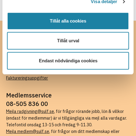
Visa detaljer
Tillåt alla cookies
Kontakta oss
Tillåt urval
SULF, Sveriges universitetslärare och forskare
Ferkens gränd 4, 111 30 Stockholm
08-505 836 00 (växel),
kansli@sulf.se
Endast nödvändiga cookies
Fler kontaktuppgifter
Pressrum
Faktureringsuppgifter
Medlemsservice
08-505 836 00
Mejla radgivning@sulf.se
, för frågor rörande jobb, lön & villkor
(endast för medlemmar) är vi tillgängliga via mejl alla vardagar.
Telefontid onsdag 13-15 och fredag 9-11.30.
Mejla medlem@sulf.se
, för frågor om ditt medlemskap eller