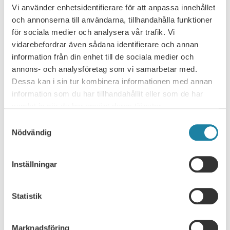
Vi använder enhetsidentifierare för att anpassa innehållet
och annonserna till användarna, tillhandahålla funktioner
för sociala medier och analysera vår trafik. Vi
vidarebefordrar även sådana identifierare och annan
information från din enhet till de sociala medier och
annons- och analysföretag som vi samarbetar med.
Dessa kan i sin tur kombinera informationen med annan
NYHETSARKIV
information som du har tillhandahållit eller som de har
samlat in när du har använt deras tjänster.
Ledare i Universitetsläraren
Samtyckesval
Nödvändig
Nyhet
Pressmeddelande
Inställningar
Rapport
Statistik
Remissvar
Marknadsföring