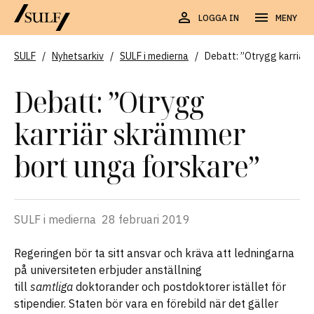
LOGGA IN
MENY
SULF
/
Nyhetsarkiv
/
SULF i medierna
/
Debatt: ”Otrygg karriär
Debatt: ”Otrygg
karriär skrämmer
bort unga forskare”
SULF i medierna
28 februari 2019
Regeringen bör ta sitt ansvar och kräva att ledningarna
på universiteten erbjuder anställning
till
samtliga
doktorander och postdoktorer istället för
stipendier. Staten bör vara en förebild när det gäller