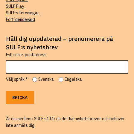
SULF Play
SULF:s föreningar
Förtroendevald
Håll dig uppdaterad – prenumerera på
SULF:s nyhetsbrev
Fyll i en e-postadress:
Välj språk:*
Svenska
Engelska
Är du medlem i SULF så får du det här nyhetsbrevet och behöver
inte anmäla dig.