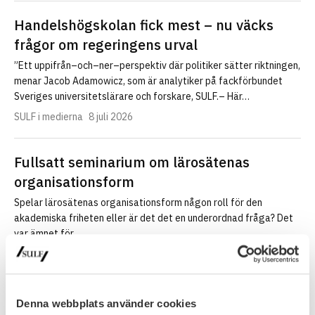
Handelshögskolan fick mest – nu väcks
frågor om regeringens urval
”Ett uppifrån–och–ner–perspektiv där politiker sätter riktningen,
menar Jacob Adamowicz, som är analytiker på fackförbundet
Sveriges universitetslärare och forskare, SULF.– Här…
SULF i medierna
8 juli 2026
Fullsatt seminarium om lärosätenas
organisationsform
Spelar lärosätenas organisationsform någon roll för den
akademiska friheten eller är det det en underordnad fråga? Det
var ämnet för…
Nyhet
30 juni 2026
Denna webbplats använder cookies