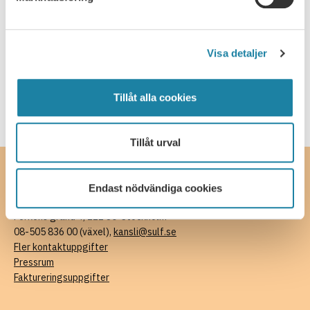
Skrift
SULF i medierna
Visa detaljer
Webbsändning
Tillåt alla cookies
Tillåt urval
Kontakta oss
Endast nödvändiga cookies
SULF, Sveriges universitetslärare och forskare
Ferkens gränd 4, 111 30 Stockholm
08-505 836 00 (växel),
kansli@sulf.se
Fler kontaktuppgifter
Pressrum
Faktureringsuppgifter