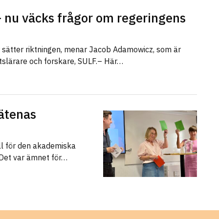
 nu väcks frågor om regeringens
r sätter riktningen, menar Jacob Adamowicz, som är
etslärare och forskare, SULF.– Här…
ätenas
ll för den akademiska
 Det var ämnet för…