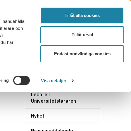
SÖK
FÖRTROENDEVALD
LOGGA IN
MENY
Tillåt alla cookies
illhandahålla
OR OCH SVAR
KONTAKT
BLI MEDLEM
ifierare och
Tillåt urval
vi
 du har
Endast nödvändiga cookies
NYHETSARKIV
ring
Visa detaljer
Ledare i
Universitetsläraren
Nyhet
Pressmeddelande