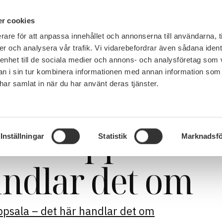
IN ENGLISH
r cookies
rare för att anpassa innehållet och annonserna till användarna, t
LEMSKAP
JOBB, LÖN OCH VILLKOR
SULF TYCKER
FRÅG
er och analysera vår trafik. Vi vidarebefordrar även sådana ident
 enhet till de sociala medier och annons- och analysföretag som 
 i sin tur kombinera informationen med annan information som
e har samlat in när du har använt deras tjänster.
et i Uppsala – det här handlar det om
et i Uppsala
Inställningar
Statistik
Marknadsfö
andlar det om
ppsala – det här handlar det om