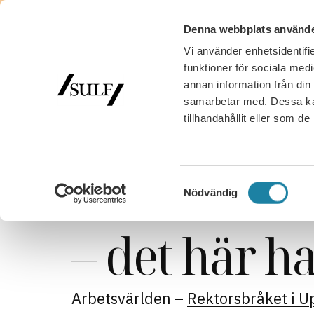
Denna webbplats använde
Vi använder enhetsidentifie
MED
funktioner för sociala medi
annan information från din
samarbetar med. Dessa kan
tillhandahållit eller som d
SULF
/
Nyhetsarkiv
/
SULF i medierna
/
Rektorsbråk
Rektorsbråk
Samtyckesval
Nödvändig
– det här h
Arbetsvärlden –
Rektorsbråket i U