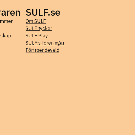
raren
SULF.se
kommer
Om SULF
SULF tycker
mskap.
SULF Play
SULF:s föreningar
Förtroendevald