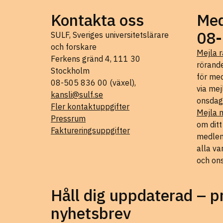
Kontakta oss
Med
08-
SULF, Sveriges universitetslärare
och forskare
Mejla r
Ferkens gränd 4, 111 30
rörande
Stockholm
för med
08-505 836 00 (växel),
via mej
kansli@sulf.se
onsdag
Fler kontaktuppgifter
Mejla 
Pressrum
om dit
Faktureringsuppgifter
medlems
alla va
och on
Håll dig uppdaterad – 
nyhetsbrev