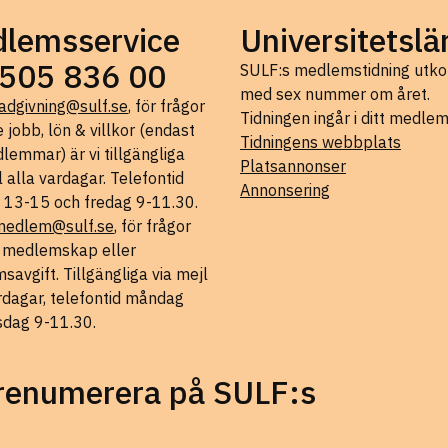
lemsservice
Universitetslä
505 836 00
SULF:s medlemstidning ut
med sex nummer om året.
adgivning@sulf.se
, för frågor
Tidningen ingår i ditt medle
 jobb, lön & villkor (endast
Tidningens webbplats
lemmar) är vi tillgängliga
Platsannonser
l alla vardagar. Telefontid
Annonsering
 13-15 och fredag 9-11.30.
medlem@sulf.se
, för frågor
t medlemskap eller
avgift. Tillgängliga via mejl
rdagar, telefontid måndag
sdag 9-11.30.
prenumerera på SULF:s