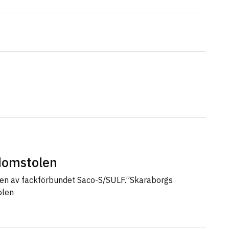
sdomstolen
len av fackförbundet Saco-S/SULF.”Skaraborgs
olen