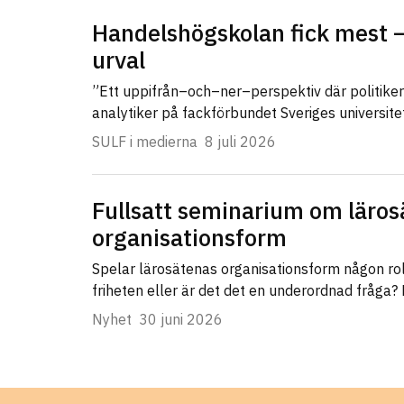
Handelshögskolan fick mest –
urval
”Ett uppifrån–och–ner–perspektiv där politike
analytiker på fackförbundet Sveriges universit
SULF i medierna
8 juli 2026
Fullsatt seminarium om läros
organisationsform
Spelar lärosätenas organisationsform någon ro
friheten eller är det det en underordnad fråga?
Nyhet
30 juni 2026