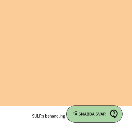
FÅ SNABBA SVAR
SULF:s behandling av personuppgifter