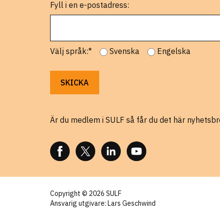
Fyll i en e-postadress:
Välj språk:*
Svenska
Engelska
Är du medlem i SULF så får du det här nyhetsbr
FÖLJ OSS PÅ FACEBOOK
FÖLJ OSS PÅ X
FÖLJ OSS PÅ LINKEDIN
FÖLJ OSS PÅ YOUTUBE
Copyright © 2026 SULF
Ansvarig utgivare: Lars Geschwind