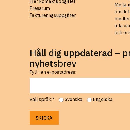
Fler kontaktuppgifter
Mejla 
Pressrum
om dit
Faktureringsuppgifter
medlems
alla va
och on
Håll dig uppdaterad – 
nyhetsbrev
Fyll i en e-postadress:
Välj språk:*
Svenska
Engelska