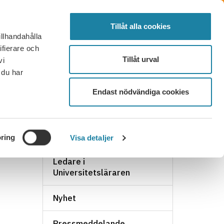
SÖK
FÖRTROENDEVALD
LOGGA IN
MENY
Tillåt alla cookies
illhandahålla
OR OCH SVAR
KONTAKT
BLI MEDLEM
ifierare och
Tillåt urval
vi
 du har
Endast nödvändiga cookies
NYHETSARKIV
ring
Visa detaljer
Ledare i
Universitetsläraren
Nyhet
Pressmeddelande