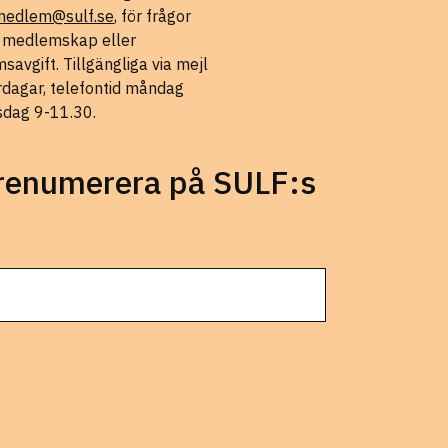
medlem@sulf.se
, för frågor
t medlemskap eller
avgift. Tillgängliga via mejl
rdagar, telefontid måndag
sdag 9-11.30.
prenumerera på SULF:s