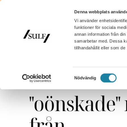
Denna webbplats använde
Vi använder enhetsidentifie
MED
funktioner för sociala medi
annan information från din
samarbetar med. Dessa kan
tillhandahållit eller som d
SULF
/
Nyhetsarkiv
/
SULF i medierna
/
Sakine Mado
Sakine Mad
Samtyckesval
Nödvändig
"oönskade" 
från