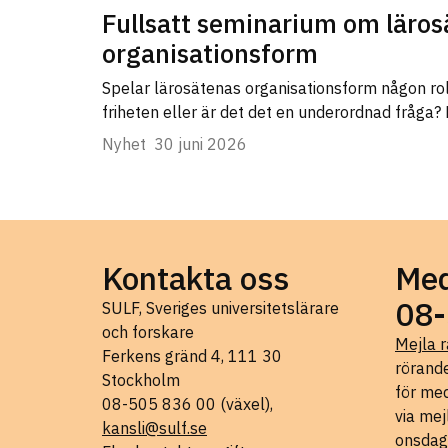
Fullsatt seminarium om läros
organisationsform
Spelar lärosätenas organisationsform någon ro
friheten eller är det det en underordnad fråga?
Nyhet
30 juni 2026
Kontakta oss
Med
08-
SULF, Sveriges universitetslärare
och forskare
Mejla r
Ferkens gränd 4, 111 30
rörande
Stockholm
för med
08-505 836 00 (växel),
via mej
kansli@sulf.se
onsdag