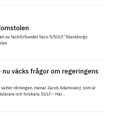
sdomstolen
len av fackförbundet Saco-S/SULF.”Skaraborgs
olen
 nu väcks frågor om regeringens
r sätter riktningen, menar Jacob Adamowicz, som är
etslärare och forskare, SULF.– Här…