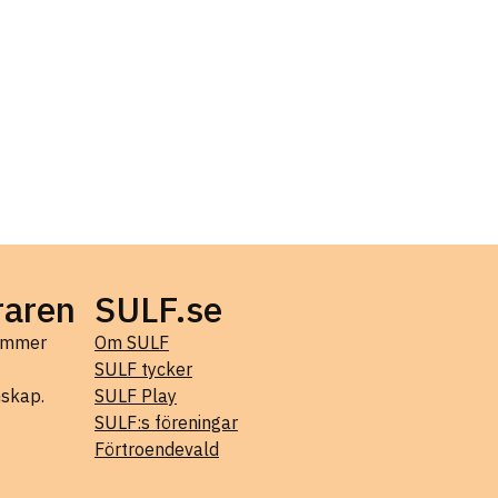
raren
SULF.se
kommer
Om SULF
SULF tycker
mskap.
SULF Play
SULF:s föreningar
Förtroendevald