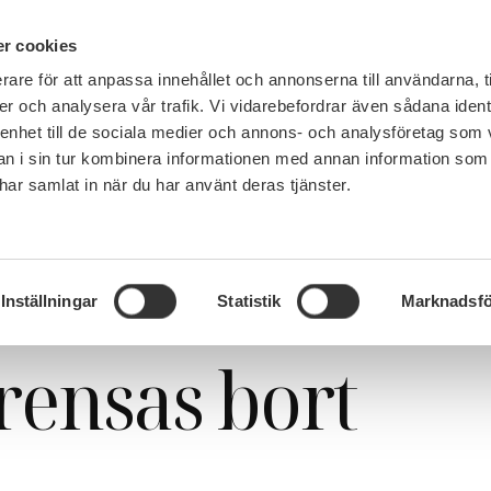
IN ENGLISH
r cookies
rare för att anpassa innehållet och annonserna till användarna, t
LEMSKAP
JOBB, LÖN OCH VILLKOR
SULF TYCKER
FRÅG
er och analysera vår trafik. Vi vidarebefordrar även sådana ident
 enhet till de sociala medier och annons- och analysföretag som 
 i sin tur kombinera informationen med annan information som
e har samlat in när du har använt deras tjänster.
n: Ska ”oönskade” rensas bort från universitetsstyrelser?
on: Ska
Inställningar
Statistik
Marknadsfö
rensas bort