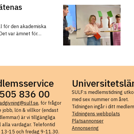
ätenas
ll för den akademiska
 Det var ämnet för…
lemsservice
Universitetslä
505 836 00
SULF:s medlemstidning ut
med sex nummer om året.
adgivning@sulf.se
, för frågor
Tidningen ingår i ditt medle
 jobb, lön & villkor (endast
Tidningens webbplats
lemmar) är vi tillgängliga
Platsannonser
l alla vardagar. Telefontid
Annonsering
 13-15 och fredag 9-11.30.