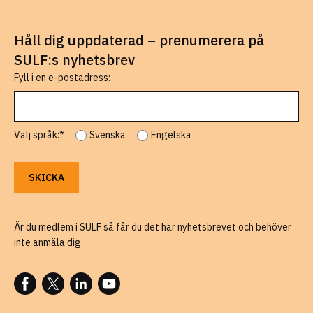
Håll dig uppdaterad – prenumerera på
SULF:s nyhetsbrev
Fyll i en e-postadress:
Välj språk:*
Svenska
Engelska
Är du medlem i SULF så får du det här nyhetsbrevet och behöver
inte anmäla dig.
FÖLJ OSS PÅ FACEBOOK
FÖLJ OSS PÅ X
FÖLJ OSS PÅ LINKEDIN
FÖLJ OSS PÅ YOUTUBE