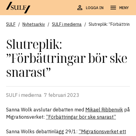
LOGGA IN
MENY
SULF
/
Nyhetsarkiv
/
SULF i medierna
/
Slutreplik: ”Förbättringa
Slutreplik:
”Förbättringar bör ske
snarast”
SULF i medierna
7 februari 2023
Sanna Wolk avslutar debatten med
Mikael Ribbenvik
på
Migrationsverket:
”Förbättringar bör ske snarast”
Sanna Wolks debattinlägg 29/1:
”Migrationsverket ett