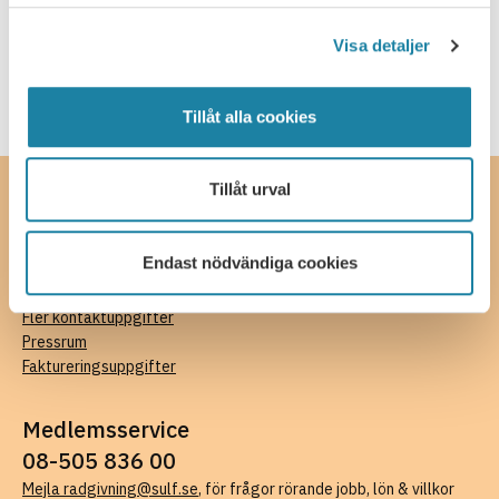
Webbsändning
Visa detaljer
Tillåt alla cookies
Tillåt urval
Kontakta oss
SULF, Sveriges universitetslärare och forskare
Endast nödvändiga cookies
Ferkens gränd 4, 111 30 Stockholm
08-505 836 00 (växel),
kansli@sulf.se
Fler kontaktuppgifter
Pressrum
Faktureringsuppgifter
Medlemsservice
08-505 836 00
Mejla radgivning@sulf.se
, för frågor rörande jobb, lön & villkor