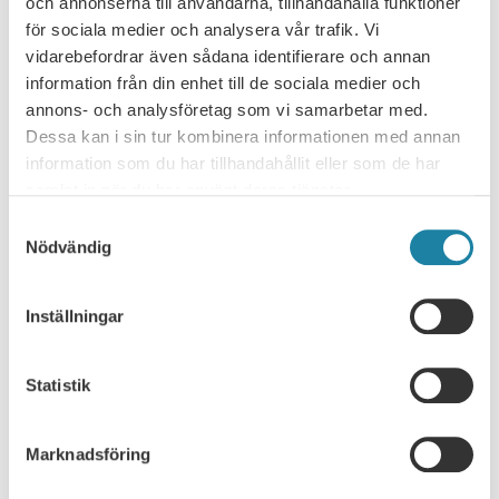
och annonserna till användarna, tillhandahålla funktioner
för sociala medier och analysera vår trafik. Vi
vidarebefordrar även sådana identifierare och annan
information från din enhet till de sociala medier och
NYHETSARKIV
annons- och analysföretag som vi samarbetar med.
Dessa kan i sin tur kombinera informationen med annan
Ledare i Universitetsläraren
information som du har tillhandahållit eller som de har
samlat in när du har använt deras tjänster.
Nyhet
Samtyckesval
Nödvändig
Pressmeddelande
Inställningar
Rapport
Remissvar
Statistik
Skrift
Marknadsföring
SULF i medierna