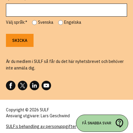
Välj språk:*
Svenska
Engelska
Är du medlem i SULF så får du det här nyhetsbrevet och behöver
inte anmäla dig.
FÖLJ OSS PÅ FACEBOOK
FÖLJ OSS PÅ X
FÖLJ OSS PÅ LINKEDIN
FÖLJ OSS PÅ YOUTUBE
Copyright © 2026 SULF
Ansvarig utgivare: Lars Geschwind
FÅ SNABBA SVAR
SULF:s behandling av personuppgifter