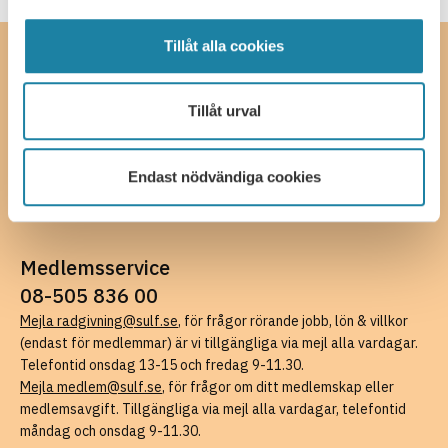
Tillåt alla cookies
Kontakta oss
SULF, Sveriges universitetslärare och forskare
Tillåt urval
Ferkens gränd 4, 111 30 Stockholm
08-505 836 00 (växel),
kansli@sulf.se
Fler kontaktuppgifter
Endast nödvändiga cookies
Pressrum
Faktureringsuppgifter
Medlemsservice
08-505 836 00
Mejla radgivning@sulf.se
, för frågor rörande jobb, lön & villkor
(endast för medlemmar) är vi tillgängliga via mejl alla vardagar.
Telefontid onsdag 13-15 och fredag 9-11.30.
Mejla medlem@sulf.se
, för frågor om ditt medlemskap eller
medlemsavgift. Tillgängliga via mejl alla vardagar, telefontid
måndag och onsdag 9-11.30.