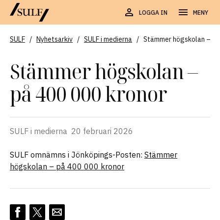
LOGGA IN
MENY
SULF
/
Nyhetsarkiv
/
SULF i medierna
/
Stämmer högskolan – på
Stämmer högskolan –
på 400 000 kronor
SULF i medierna
20 februari 2026
SULF omnämns i Jönköpings-Posten:
Stämmer
högskolan – på 400 000 kronor