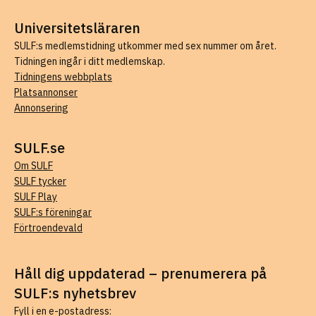
Universitetsläraren
SULF:s medlemstidning utkommer med sex nummer om året.
Tidningen ingår i ditt medlemskap.
Tidningens webbplats
Platsannonser
Annonsering
SULF.se
Om SULF
SULF tycker
SULF Play
SULF:s föreningar
Förtroendevald
Håll dig uppdaterad – prenumerera på
SULF:s nyhetsbrev
Fyll i en e-postadress: