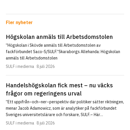
Fler nyheter
Högskolan anmäls till Arbetsdomstolen
”Högskolan i Skövde anmäls till Arbetsdomstolen av
fackförbundet Saco-S/SULF.”Skaraborgs Allehanda: Högskolan
anmäls till Arbetsdomstolen
SULF i medierna
8 juli 2026
Handelshögskolan fick mest – nu väcks
frågor om regeringens urval
”Ett uppifrån–och–ner–perspektiv där politiker sätter riktningen,
menar Jacob Adamowicz, som är analytiker på fackförbundet
Sveriges universitetslärare och forskare, SULF.– Här…
SULF i medierna
8 juli 2026