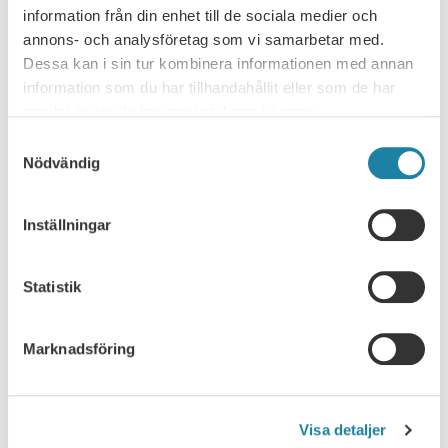
information från din enhet till de sociala medier och
Ledare i Universitetsläraren
annons- och analysföretag som vi samarbetar med.
Dessa kan i sin tur kombinera informationen med annan
Nyhet
information som du har tillhandahållit eller som de har
samlat in när du har använt deras tjänster.
Pressmeddelande
Samtyckesval
Nödvändig
Rapport
Remissvar
Inställningar
Skrift
Statistik
SULF i medierna
Marknadsföring
Webbsändning
Visa detaljer