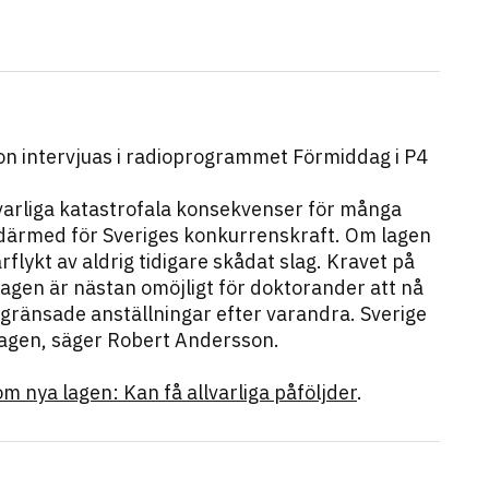
n intervjuas i radioprogrammet Förmiddag i P4
llvarliga katastrofala konsekvenser för många
därmed för Sveriges konkurrenskraft. Om lagen
rflykt av aldrig tidigare skådat slag. Kravet på
agen är nästan omöjligt för doktorander att nå
begränsade anställningar efter varandra. Sverige
a lagen, säger Robert Andersson.
m nya lagen: Kan få allvarliga påföljder
.