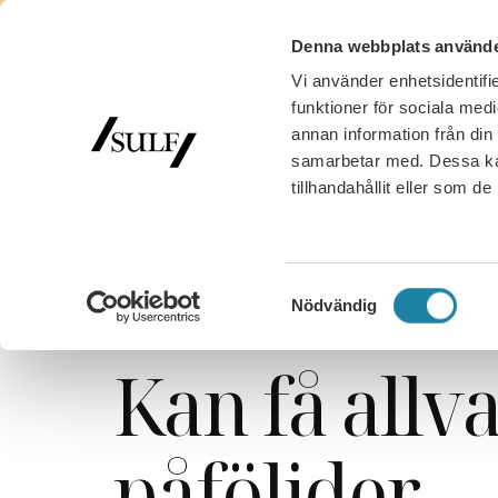
Denna webbplats använde
Vi använder enhetsidentifie
MED
funktioner för sociala medi
annan information från din
samarbetar med. Dessa kan
tillhandahållit eller som d
SULF
/
Nyhetsarkiv
/
SULF i medierna
/
Facket om n
Facket om n
Samtyckesval
Nödvändig
Kan få allva
påföljder