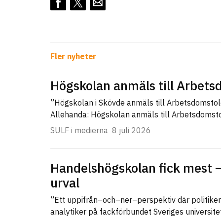
Fler nyheter
Högskolan anmäls till Arbet
”Högskolan i Skövde anmäls till Arbetsdomsto
Allehanda: Högskolan anmäls till Arbetsdomst
SULF i medierna
8 juli 2026
Handelshögskolan fick mest –
urval
”Ett uppifrån–och–ner–perspektiv där politike
analytiker på fackförbundet Sveriges universit