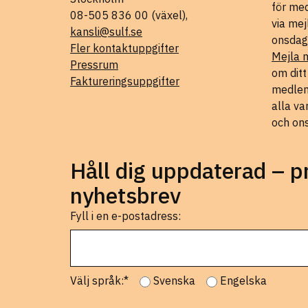
för med
08-505 836 00 (växel),
via mej
kansli@sulf.se
onsdag
Fler kontaktuppgifter
Mejla 
Pressrum
om dit
Faktureringsuppgifter
medlems
alla va
och on
Håll dig uppdaterad – 
nyhetsbrev
Fyll i en e-postadress:
Välj språk:*
Svenska
Engelska