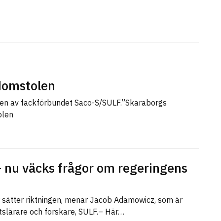
sdomstolen
len av fackförbundet Saco-S/SULF.”Skaraborgs
olen
 nu väcks frågor om regeringens
r sätter riktningen, menar Jacob Adamowicz, som är
etslärare och forskare, SULF.– Här…