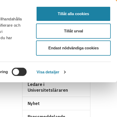
SÖK
FÖRTROENDEVALD
LOGGA IN
MENY
Tillåt alla cookies
illhandahålla
OR OCH SVAR
KONTAKT
BLI MEDLEM
ifierare och
Tillåt urval
vi
 du har
Endast nödvändiga cookies
NYHETSARKIV
ring
Visa detaljer
Ledare i
Universitetsläraren
Nyhet
Pressmeddelande