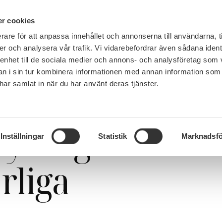
IN ENGLISH
r cookies
rare för att anpassa innehållet och annonserna till användarna, t
LEMSKAP
JOBB, LÖN OCH VILLKOR
SULF TYCKER
FRÅG
er och analysera vår trafik. Vi vidarebefordrar även sådana ident
 enhet till de sociala medier och annons- och analysföretag som 
 i sin tur kombinera informationen med annan information som
e har samlat in när du har använt deras tjänster.
ya lagen: Kan få allvarliga påföljder
ya lagen:
Inställningar
Statistik
Marknadsfö
rliga