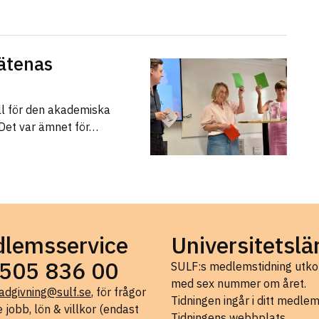
ätenas
ll för den akademiska
 Det var ämnet för…
lemsservice
Universitetslä
505 836 00
SULF:s medlemstidning ut
med sex nummer om året.
adgivning@sulf.se
, för frågor
Tidningen ingår i ditt medle
 jobb, lön & villkor (endast
Tidningens webbplats