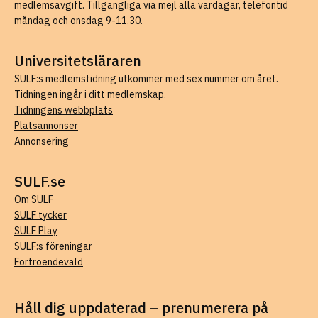
medlemsavgift. Tillgängliga via mejl alla vardagar, telefontid
måndag och onsdag 9-11.30.
Universitetsläraren
SULF:s medlemstidning utkommer med sex nummer om året.
Tidningen ingår i ditt medlemskap.
Tidningens webbplats
Platsannonser
Annonsering
SULF.se
Om SULF
SULF tycker
SULF Play
SULF:s föreningar
Förtroendevald
Håll dig uppdaterad – prenumerera på