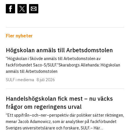
Fler nyheter
Högskolan anmäls till Arbetsdomstolen
”Högskolan i Skövde anmäls till Arbetsdomstolen av
fackförbundet Saco-S/SULF.”Skaraborgs Allehanda: Högskolan
anmäls till Arbetsdomstolen
SULF i medierna
8 juli 2026
Handelshögskolan fick mest – nu väcks
frågor om regeringens urval
”Ett uppifrån–och–ner–perspektiv där politiker sätter riktningen,
menar Jacob Adamowicz, som är analytiker på fackförbundet
Sveriges universitetslärare och forskare, SULF.– Här…