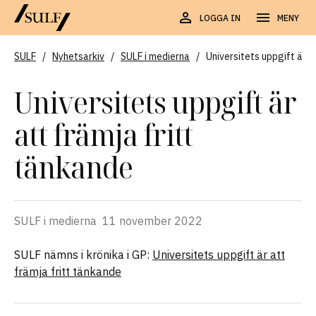
LOGGA IN
MENY
SULF
/
Nyhetsarkiv
/
SULF i medierna
/
Universitets uppgift är a
Universitets uppgift är
att främja fritt
tänkande
SULF i medierna
11 november 2022
SULF nämns i krönika i GP:
Universitets uppgift är att
främja fritt tänkande