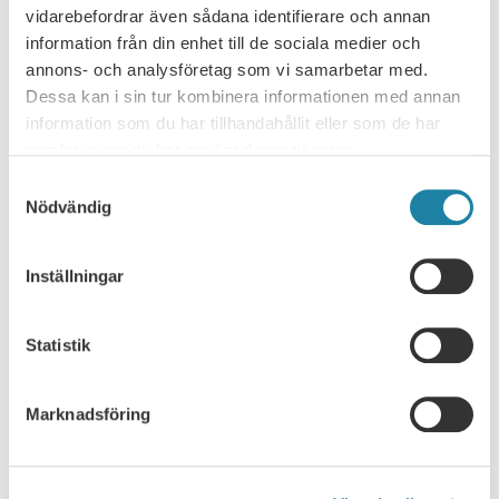
vidarebefordrar även sådana identifierare och annan
NYHETSARKIV
information från din enhet till de sociala medier och
annons- och analysföretag som vi samarbetar med.
Ledare i Universitetsläraren
Dessa kan i sin tur kombinera informationen med annan
information som du har tillhandahållit eller som de har
Nyhet
samlat in när du har använt deras tjänster.
Pressmeddelande
Samtyckesval
Nödvändig
Rapport
Inställningar
Remissvar
Statistik
Skrift
SULF i medierna
Marknadsföring
Webbsändning