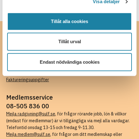
Visa detaljer
Tillåt alla cookies
Kontakta oss
Tillåt urval
SULF, Sveriges universitetslärare och forskare
Ferkens gränd 4, 111 30 Stockholm
08-505 836 00 (växel),
kansli@sulf.se
Endast nödvändiga cookies
Fler kontaktuppgifter
Pressrum
Faktureringsuppgifter
Medlemsservice
08-505 836 00
Mejla radgivning@sulf.se
, för frågor rörande jobb, lön & villkor
(endast för medlemmar) är vi tillgängliga via mejl alla vardagar.
Telefontid onsdag 13-15 och fredag 9-11.30.
Mejla medlem@sulf.se
, för frågor om ditt medlemskap eller