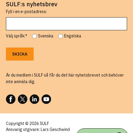
SULF:s nyhetsbrev
Fyll i en e-postadress:
Välj språk:*
Svenska
Engelska
Är du medlem i SULF så får du det här nyhetsbrevet och behöver
inte anmäla dig.
FÖLJ OSS PÅ FACEBOOK
FÖLJ OSS PÅ X
FÖLJ OSS PÅ LINKEDIN
FÖLJ OSS PÅ YOUTUBE
Copyright © 2026 SULF
Ansvarig utgivare: Lars Geschwind