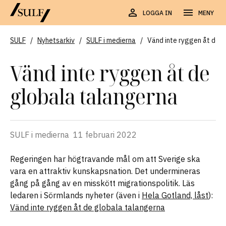
LOGGA IN
MENY
SULF
/
Nyhetsarkiv
/
SULF i medierna
/
Vänd inte ryggen åt de 
Vänd inte ryggen åt de
globala talangerna
SULF i medierna
11 februari 2022
Regeringen har högtravande mål om att Sverige ska
vara en attraktiv kunskapsnation. Det undermineras
gång på gång av en misskött migrationspolitik. Läs
ledaren i Sörmlands nyheter (även i
Hela Gotland, låst
):
Vänd inte ryggen åt de globala talangerna