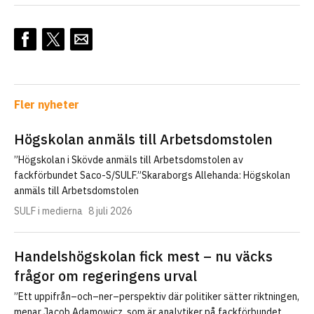
Fler nyheter
Högskolan anmäls till Arbetsdomstolen
”Högskolan i Skövde anmäls till Arbetsdomstolen av
fackförbundet Saco-S/SULF.”Skaraborgs Allehanda: Högskolan
anmäls till Arbetsdomstolen
SULF i medierna
8 juli 2026
Handelshögskolan fick mest – nu väcks
frågor om regeringens urval
”Ett uppifrån–och–ner–perspektiv där politiker sätter riktningen,
menar Jacob Adamowicz, som är analytiker på fackförbundet