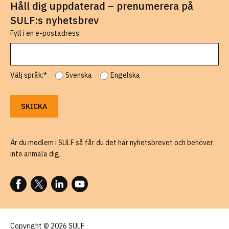
Håll dig uppdaterad – prenumerera på
SULF:s nyhetsbrev
Fyll i en e-postadress:
Välj språk:*
Svenska
Engelska
Är du medlem i SULF så får du det här nyhetsbrevet och behöver
inte anmäla dig.
FÖLJ OSS PÅ FACEBOOK
FÖLJ OSS PÅ X
FÖLJ OSS PÅ LINKEDIN
FÖLJ OSS PÅ YOUTUBE
Copyright © 2026 SULF