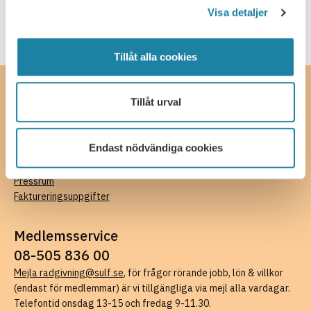
Visa detaljer
Tillåt alla cookies
Kontakta oss
Tillåt urval
SULF, Sveriges universitetslärare och forskare
Ferkens gränd 4, 111 30 Stockholm
Endast nödvändiga cookies
08-505 836 00 (växel),
kansli@sulf.se
Fler kontaktuppgifter
Pressrum
Faktureringsuppgifter
Medlemsservice
08-505 836 00
Mejla radgivning@sulf.se
, för frågor rörande jobb, lön & villkor
(endast för medlemmar) är vi tillgängliga via mejl alla vardagar.
Telefontid onsdag 13-15 och fredag 9-11.30.