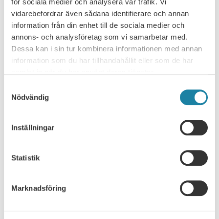
för sociala medier och analysera vår trafik. Vi
vidarebefordrar även sådana identifierare och annan
NYHETSARKIV
information från din enhet till de sociala medier och
annons- och analysföretag som vi samarbetar med.
Ledare i Universitetsläraren
Dessa kan i sin tur kombinera informationen med annan
information som du har tillhandahållit eller som de har
Nyhet
samlat in när du har använt deras tjänster.
Samtyckesval
Pressmeddelande
Nödvändig
Rapport
Inställningar
Remissvar
Statistik
Skrift
Marknadsföring
SULF i medierna
Webbsändning