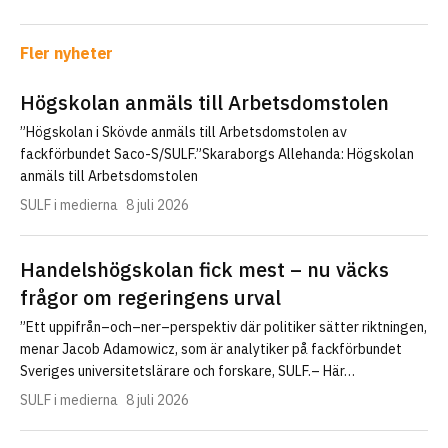
Fler nyheter
Högskolan anmäls till Arbetsdomstolen
”Högskolan i Skövde anmäls till Arbetsdomstolen av
fackförbundet Saco-S/SULF.”Skaraborgs Allehanda: Högskolan
anmäls till Arbetsdomstolen
SULF i medierna
8 juli 2026
Handelshögskolan fick mest – nu väcks
frågor om regeringens urval
”Ett uppifrån–och–ner–perspektiv där politiker sätter riktningen,
menar Jacob Adamowicz, som är analytiker på fackförbundet
Sveriges universitetslärare och forskare, SULF.– Här…
SULF i medierna
8 juli 2026