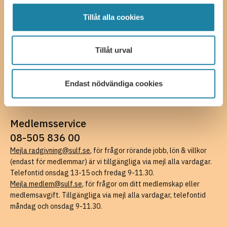
Tillåt alla cookies
Kontakta oss
SULF, Sveriges universitetslärare och forskare
Ferkens gränd 4, 111 30 Stockholm
Tillåt urval
08-505 836 00 (växel),
kansli@sulf.se
Fler kontaktuppgifter
Pressrum
Endast nödvändiga cookies
Faktureringsuppgifter
Medlemsservice
08-505 836 00
Mejla radgivning@sulf.se
, för frågor rörande jobb, lön & villkor
(endast för medlemmar) är vi tillgängliga via mejl alla vardagar.
Telefontid onsdag 13-15 och fredag 9-11.30.
Mejla medlem@sulf.se
, för frågor om ditt medlemskap eller
medlemsavgift. Tillgängliga via mejl alla vardagar, telefontid
måndag och onsdag 9-11.30.