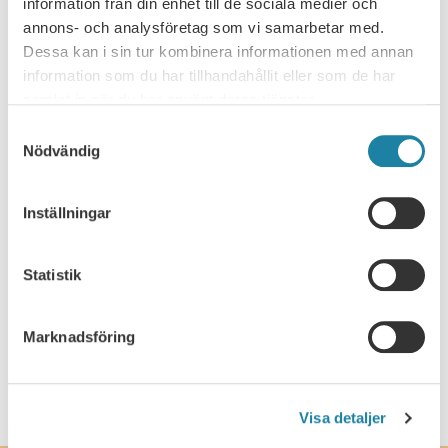
information från din enhet till de sociala medier och
annons- och analysföretag som vi samarbetar med.
Nyhet
Dessa kan i sin tur kombinera informationen med annan
information som du har tillhandahållit eller som de har
Pressmeddelande
samlat in när du har använt deras tjänster.
Samtyckesval
Rapport
Nödvändig
Remissvar
Inställningar
Skrift
Statistik
SULF i medierna
Marknadsföring
Webbsändning
Visa detaljer