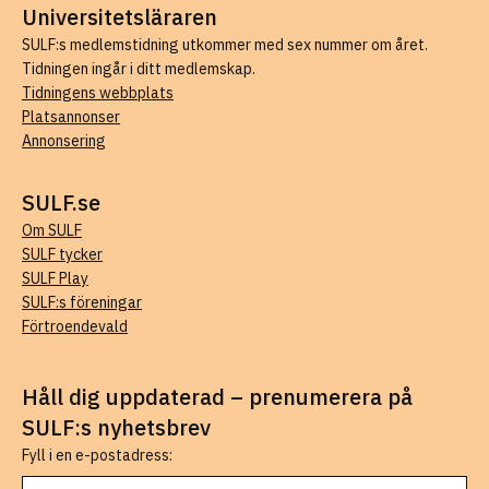
Universitetsläraren
SULF:s medlemstidning utkommer med sex nummer om året.
Tidningen ingår i ditt medlemskap.
Tidningens webbplats
Platsannonser
Annonsering
SULF.se
Om SULF
SULF tycker
SULF Play
SULF:s föreningar
Förtroendevald
Håll dig uppdaterad – prenumerera på
SULF:s nyhetsbrev
Fyll i en e-postadress: