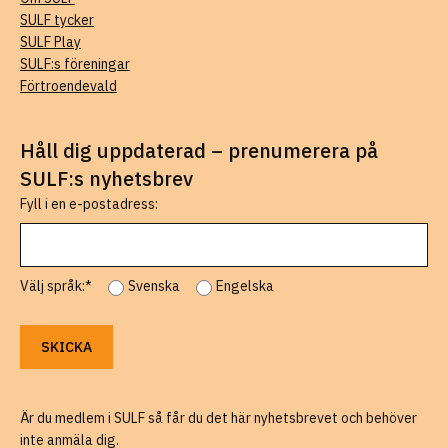
SULF tycker
SULF Play
SULF:s föreningar
Förtroendevald
Håll dig uppdaterad – prenumerera på
SULF:s nyhetsbrev
Fyll i en e-postadress:
Välj språk:*
Svenska
Engelska
Är du medlem i SULF så får du det här nyhetsbrevet och behöver
inte anmäla dig.