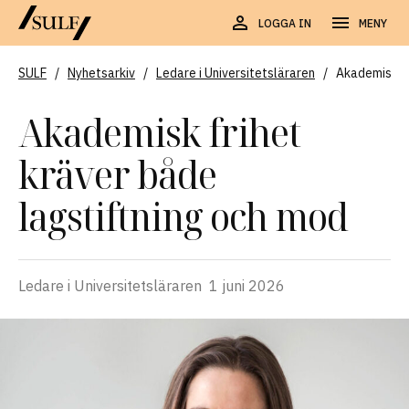
LOGGA IN
MENY
SULF
/
Nyhetsarkiv
/
Ledare i Universitetsläraren
/
Akademisk fr
Akademisk frihet
kräver både
lagstiftning och mod
Ledare i Universitetsläraren
1 juni 2026