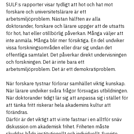
SULF:s rapporter visar tydligt att hot och hat mot
forskare och universitetslärare är ett
arbetsmiljöproblem. Nästan hälften av alla
doktorander, forskare och lärare uppger att de utsatts
för hot, hat eller otillbörlig påverkan. Många väljer att
inte anmäla. Många blir mer försiktiga. En del undviker
vissa forskningsområden eller drar sig undan det
offentliga samtalet. Det påverkar direkt undervisningen
och forskningen. Det är inte bara ett
arbetsmiljöproblem. Det är ett demokratiproblem.
När forskare tystnar förlorar samhället viktig kunskap.
När lärare undviker svåra frågor försvagas utbildningen.
När doktorander tidigt lär sig att anpassa sig i stället för
att tänka fritt riskerar hela akademins kultur att
förändras.
Därför är det viktigt att vi inte fastnar i en alltför snäv
diskussion om akademisk frihet. Friheten måste
skyddas både institutionellt och individuellt. Sverige