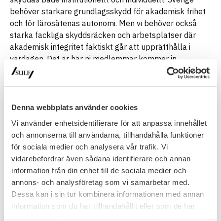
behöver starkare grundlagsskydd för akademisk frihet
och för lärosätenas autonomi. Men vi behöver också
starka fackliga skyddsräcken och arbetsplatser där
akademisk integritet faktiskt går att upprätthålla i
vardagen. Det är här ni medlemmar kommer in.
Akademisk frihet försvaras inte bara genom utredningar
och lagstiftning. Den försvaras varje dag av forskare,
lärare och doktorander som håller fast vid vetenskaplig
integritet trots press och osäkerhet. Av lokala fackliga
Denna webbplats använder cookies
företrädare som står upp för kollegialitet och rimliga
Vi använder enhetsidentifierare för att anpassa innehållet
villkor. Av medlemmar som säger ifrån när
och annonserna till användarna, tillhandahålla funktioner
tystnadskultur eller politisk klåfingrighet breder ut sig.
för sociala medier och analysera vår trafik. Vi
Friheten behöver institutioner som skyddar den. Men
vidarebefordrar även sådana identifierare och annan
den behöver också människor som använder den.
information från din enhet till de sociala medier och
annons- och analysföretag som vi samarbetar med.
Det är därför SULF fortsätter driva frågan om
Dessa kan i sin tur kombinera informationen med annan
akademisk frihet inför valet 2026. Inte för att friheten
information som du har tillhandahållit eller som de har
är abstrakt eller självklar. Utan för att vi vet att den är
samlat in när du har använt deras tjänster.