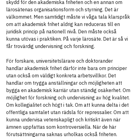
skydd för den akademiska friheten och en annan om
lärosätenas organisationsform och styrning. Det är
välkommet. Men samtidigt måste vi våga tala klarspråk
om att akademisk frihet aldrig kan reduceras till en
juridisk princip på nationell nivå. Den måste också
kunna utövas i praktiken. På varje lärosäte. Det är så vi
får trovärdig undervisning och forskning.
För forskare, universitetslärare och doktorander
handlar akademisk frihet därför inte bara om principer
utan också om väldigt konkreta arbetsvillkor. Det
handlar om trygga anställningar och möjligheten att
bygga en akademisk karriär utan ständig osäkerhet. Om
möjlighet för forskning och undervisning av hög kvalitet.
Om kollegialitet och högt i tak. Om att kunna delta i det
offentliga samtalet utan rädsla för repressalier. Om att
kunna undervisa vetenskapligt och kritiskt även när
ämnen uppfattas som kontroversiella. När de här
förutsättningarna saknas urholkas också friheten.