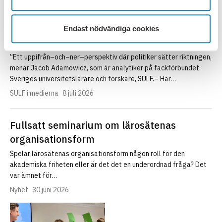
Handelshögskolan fick mest – nu väcks
Endast nödvändiga cookies
frågor om regeringens urval
”Ett uppifrån–och–ner–perspektiv där politiker sätter riktningen,
menar Jacob Adamowicz, som är analytiker på fackförbundet
Sveriges universitetslärare och forskare, SULF.– Här…
SULF i medierna
8 juli 2026
Fullsatt seminarium om lärosätenas
organisationsform
Spelar lärosätenas organisationsform någon roll för den
akademiska friheten eller är det det en underordnad fråga? Det
var ämnet för…
Nyhet
30 juni 2026