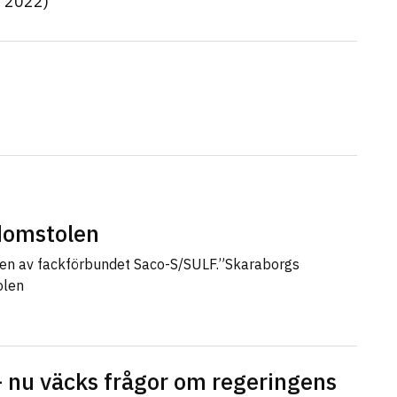
6 2022)
sdomstolen
len av fackförbundet Saco-S/SULF.”Skaraborgs
olen
 nu väcks frågor om regeringens