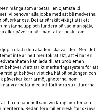
. Men många som arbetar i en ojämställd
et. Vi behöver alla jobba med att bli medvetna
åverkar oss. Det är särskilt viktigt att i ett
um stanna upp och fundera på vad man själv,
rka eller påverka när man fattar beslut om
 djupt rotad i den akademiska världen. Men det
temet inte är helt meritokratiskt, att vi har en
edvetenheten kan leda till att problemen
art behöver vi ett strikt meriteringssystem för att
Samtidigt behöver vi sticka hål på ballongen och
rk påverkar karriärmöjligheterna inom
ån när vi arbetar med att förändra strukturerna
t att ha en nationell samsyn kring meriter och
a meriterna. Redan före millennieskiftet skrevs