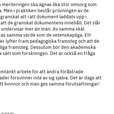
 meriteringen ska ägnas lika stor omsorg som
. Men i praktiken består prövningen av de
granskat att rätt dokument laddats upp i
att de granskat dokumentens innehåll. Det slår
or undervisar mer än män. Av samma skäl
tas samma värde som de vetenskapliga. Ett
eter lyfter fram pedagogiska framsteg och att de
pliga framsteg. Dessutom bör den akademiska
sätt som forskningen. Det är också en fråga
mtänkt arbete för att ändra föråldrade
der försvinner inte av sig själva. Det är dags att
 att kvinnor och män ges samma förutsättningar!