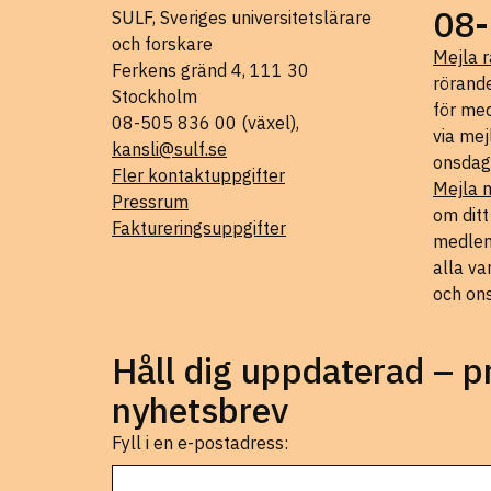
08-
SULF, Sveriges universitetslärare
och forskare
Mejla r
Ferkens gränd 4, 111 30
rörande
Stockholm
för med
08-505 836 00 (växel),
via mej
kansli@sulf.se
onsdag
Fler kontaktuppgifter
Mejla 
Pressrum
om dit
Faktureringsuppgifter
medlems
alla va
och on
Håll dig uppdaterad – 
nyhetsbrev
Fyll i en e-postadress: