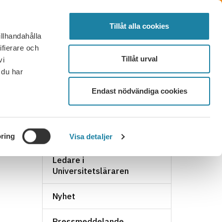
SÖK
FÖRTROENDEVALD
LOGGA IN
MENY
Tillåt alla cookies
illhandahålla
OR OCH SVAR
KONTAKT
BLI MEDLEM
ifierare och
Tillåt urval
vi
 du har
Endast nödvändiga cookies
NYHETSARKIV
ring
Visa detaljer
Ledare i
Universitetsläraren
Nyhet
Pressmeddelande