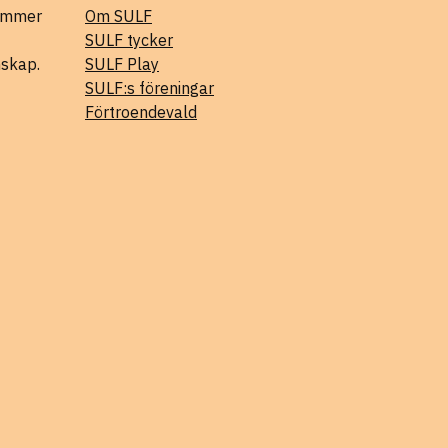
kommer
Om SULF
SULF tycker
mskap.
SULF Play
SULF:s föreningar
Förtroendevald