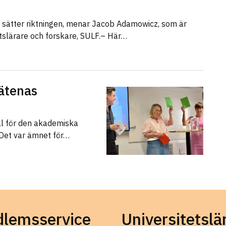
r sätter riktningen, menar Jacob Adamowicz, som är
etslärare och forskare, SULF.– Här…
ätenas
ll för den akademiska
 Det var ämnet för…
lemsservice
Universitetslä