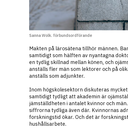
Sanna Wolk. förbundsordförande
Makten på lärosätena tillhör männen. Bar
samtidigt som hälften av nyantagna dokto
en tydlig skillnad mellan könen, och ojäm
anställs fler män som lektorer och på oli
anställs som adjunkter.
Inom högskolesektorn diskuteras mycket o
samtidigt tydligt att akademin är ojämställ
jämställdheten i antalet kvinnor och män. 
siffrorna tydliga även där. Kvinnornas 
forskningstid ökar. Och det är forskningst
hushållsarbete.