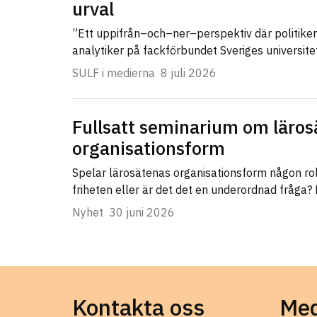
urval
”Ett uppifrån–och–ner–perspektiv där politike
analytiker på fackförbundet Sveriges universit
SULF i medierna
8 juli 2026
Fullsatt seminarium om läros
organisationsform
Spelar lärosätenas organisationsform någon ro
friheten eller är det det en underordnad fråga?
Nyhet
30 juni 2026
Kontakta oss
Med