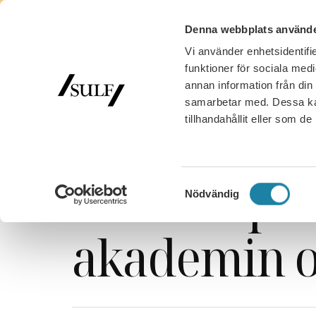
Denna webbplats använde
Vi använder enhetsidentifie
MED
funktioner för sociala medi
annan information från din
samarbetar med. Dessa kan
tillhandahållit eller som d
SULF
/
Nyhetsarkiv
/
Ledare i Universitetsläraren
/
Efter dispu
Samtyckesval
Nödvändig
akademin o