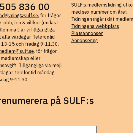
505 836 00
SULF:s medlemstidning ut
med sex nummer om året.
adgivning@sulf.se
, för frågor
Tidningen ingår i ditt medle
 jobb, lön & villkor (endast
Tidningens webbplats
lemmar) är vi tillgängliga
Platsannonser
l alla vardagar. Telefontid
Annonsering
 13-15 och fredag 9-11.30.
medlem@sulf.se
, för frågor
t medlemskap eller
avgift. Tillgängliga via mejl
rdagar, telefontid måndag
sdag 9-11.30.
prenumerera på SULF:s