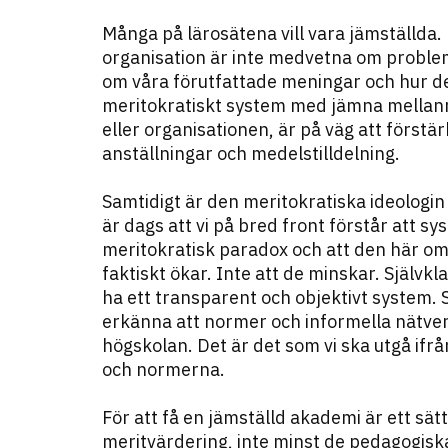
Många på lärosätena vill vara jämställda
organisation är inte medvetna om problem
om våra förutfattade meningar och hur de p
meritokratiskt system med jämna mellanr
eller organisationen, är på väg att förstä
anställningar och medels­tilldelning.
Samtidigt är den meritokratiska ideologin
är dags att vi på bred front förstår att sys
meritokratisk paradox och att den här om
faktiskt ökar. Inte att de minskar. Självkl
ha ett transparent och objektivt system. 
erkänna att normer och informella nätve
högskolan. Det är det som vi ska utgå ifr
och normerna.
För att få en jämställd akademi är ett sät
meritvärdering, inte minst de pedagogisk