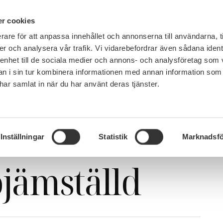
IN ENGLISH
r cookies
rare för att anpassa innehållet och annonserna till användarna, t
LEMSKAP
JOBB, LÖN OCH VILLKOR
SULF TYCKER
FRÅG
er och analysera vår trafik. Vi vidarebefordrar även sådana ident
 enhet till de sociala medier och annons- och analysföretag som 
 i sin tur kombinera informationen med annan information som
e har samlat in när du har använt deras tjänster.
Efter disputationen blir akademin ojämställd
tationen blir
Inställningar
Statistik
Marknadsfö
jämställd