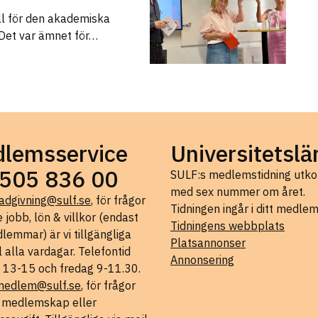
ll för den akademiska
 Det var ämnet för…
lemsservice
Universitetslä
505 836 00
SULF:s medlemstidning ut
med sex nummer om året.
adgivning@sulf.se
, för frågor
Tidningen ingår i ditt medle
 jobb, lön & villkor (endast
Tidningens webbplats
lemmar) är vi tillgängliga
Platsannonser
l alla vardagar. Telefontid
Annonsering
 13-15 och fredag 9-11.30.
medlem@sulf.se
, för frågor
t medlemskap eller