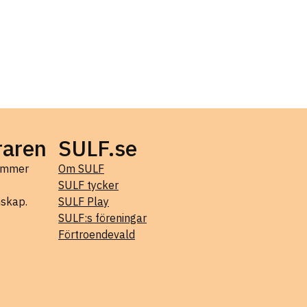
raren
SULF.se
kommer
Om SULF
SULF tycker
mskap.
SULF Play
SULF:s föreningar
Förtroendevald