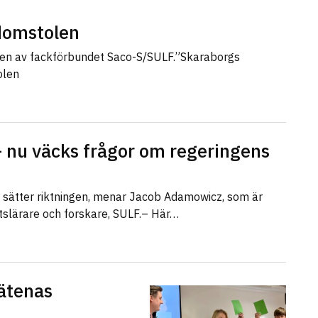
sdomstolen
len av fackförbundet Saco-S/SULF.”Skaraborgs
olen
 nu väcks frågor om regeringens
r sätter riktningen, menar Jacob Adamowicz, som är
etslärare och forskare, SULF.– Här…
ätenas