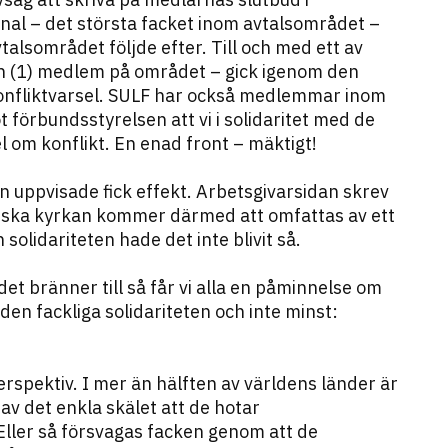
al – det största facket inom avtalsområdet –
alsområdet följde efter. Till och med ett av
n (1) medlem på området – gick igenom den
konfliktvarsel. SULF har också medlemmar inom
 förbundsstyrelsen att vi i solidaritet med de
l om konflikt. En enad front – mäktigt!
n uppvisade fick effekt. Arbetsgivarsidan skrev
enska kyrkan kommer därmed att omfattas av ett
olidariteten hade det inte blivit så.
det bränner till så får vi alla en påminnelse om
en fackliga solidariteten och inte minst:
perspektiv. I mer än hälften av världens länder är
 av det enkla skälet att de hotar
Eller så försvagas facken genom att de