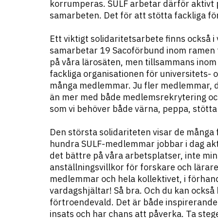
korrumperas. SULF arbetar därför aktivt 
samarbeten. Det för att stötta fackliga 
Ett viktigt solidaritetsarbete finns också 
samarbetar 19 Sacoförbund inom ramen fö
på våra lärosäten, men tillsammans inom S
fackliga organisationen för universitets- 
många medlemmar. Ju fler medlemmar, des
än mer med både medlemsrekrytering o
som vi behöver både värna, peppa, stötta 
Den största solidariteten visar de många 
hundra SULF-medlemmar jobbar i dag aktivt
det bättre på våra arbetsplatser, inte mi
anställningsvillkor för forskare och lära
medlemmar och hela kollektivet, i förhand
vardagshjältar! Så bra. Och du kan också b
förtroendevald. Det är både inspirerande 
insats och har chans att påverka. Ta stege