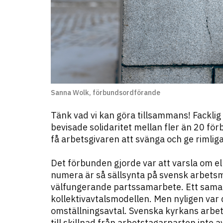
Sanna Wolk, förbundsordförande
Tänk vad vi kan göra tillsammans! Facklig
bevisade solidaritet mellan fler än 20 fö
få arbetsgivaren att svänga och ge rimliga 
Det förbunden gjorde var att varsla om ell
numera är så sällsynta på svensk arbetsm
välfungerande partssamarbete. Ett sama
kollektivavtalsmodellen. Men nyligen var d
omställningsavtal. Svenska kyrkans arbe
till skillnad från arbetstagarparten inte 