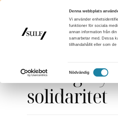
Denna webbplats använde
Vi använder enhetsidentifie
MED
funktioner för sociala medi
annan information från din
samarbetar med. Dessa kan
tillhandahållit eller som d
SULF
/
Nyhetsarkiv
/
Ledare i Universitetsläraren
/
Facklig styr
Samtyckesval
Nödvändig
solidaritet