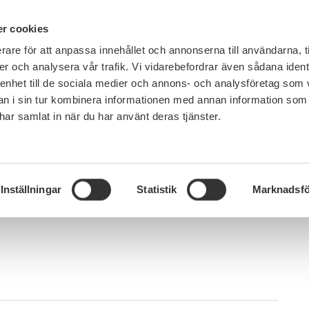
IN ENGLISH
r cookies
rare för att anpassa innehållet och annonserna till användarna, t
LEMSKAP
JOBB, LÖN OCH VILLKOR
SULF TYCKER
FRÅG
er och analysera vår trafik. Vi vidarebefordrar även sådana ident
 enhet till de sociala medier och annons- och analysföretag som 
 i sin tur kombinera informationen med annan information som
e har samlat in när du har använt deras tjänster.
Facklig styrka är solidaritet
ka är
Inställningar
Statistik
Marknadsfö