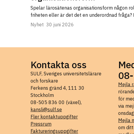
Spelar lärosätenas organisationsform någon ro
friheten eller är det det en underordnad fråga?
Nyhet
30 juni 2026
Kontakta oss
Med
08-
SULF, Sveriges universitetslärare
och forskare
Mejla r
Ferkens gränd 4, 111 30
rörande
Stockholm
för med
08-505 836 00 (växel),
via mej
kansli@sulf.se
onsdag
Fler kontaktuppgifter
Mejla 
Pressrum
om dit
Faktureringsuppgifter