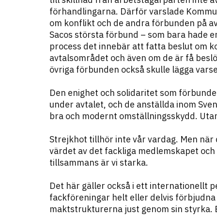
förhandlingarna. Därför varslade Kommun
om konflikt och de andra förbunden på avt
Sacos största förbund – som bara hade e
process det innebär att fatta beslut om 
avtalsområdet och även om de är få beslöt
övriga förbunden också skulle lägga varse
Den enighet och solidaritet som förbunde
under avtalet, och de anställda inom Sv
bra och modernt omställningsskydd. Utan s
Strejkhot tillhör inte vår vardag. Men när 
värdet av det fackliga medlemskapet och d
tillsammans är vi starka.
Det här gäller också i ett internationellt 
fackföreningar helt eller delvis förbjudna
maktstrukturerna just genom sin styrka. 