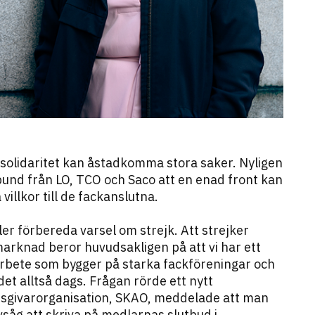
 solidaritet kan åstadkomma stora saker. Nyligen
rbund från LO, TCO och Saco att en enad front kan
villkor till de fackanslutna.
er förbereda varsel om strejk. Att strejker
arknad beror huvudsakligen på att vi har ett
rbete som bygger på starka fackföreningar och
et alltså dags. Frågan rörde ett nytt
tsgivarorganisation, SKAO, meddelade att man
avsåg att skriva på medlarnas slutbud i