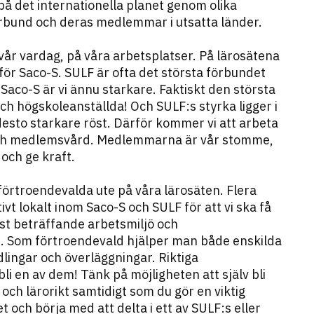
på det internationella planet genom olika
förbund och deras medlemmar i utsatta länder.
i vår vardag, på våra arbetsplatser. På lärosätena
r Saco-S. SULF är ofta det största förbundet
aco-S är vi ännu starkare. Faktiskt den största
och högskoleanställda! Och SULF:s styrka ligger i
to starkare röst. Därför kommer vi att arbeta
ch medlemsvård. Medlemmarna är vår stomme,
och ge kraft.
förtroendevalda ute på våra lärosäten. Flera
 lokalt inom Saco-S och SULF för att vi ska få
nst beträffande arbetsmiljö och
re. Som förtroendevald hjälper man både enskilda
lingar och överläggningar. Riktiga
li en av dem! Tänk på möjligheten att själv bli
och lärorikt samtidigt som du gör en viktig
t och börja med att delta i ett av SULF:s eller