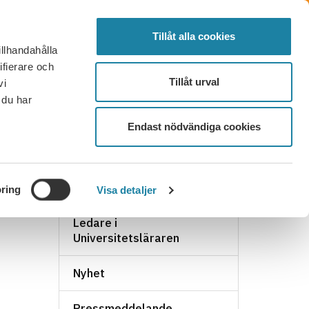
SÖK
FÖRTROENDEVALD
LOGGA IN
MENY
Tillåt alla cookies
illhandahålla
OR OCH SVAR
KONTAKT
BLI MEDLEM
ifierare och
Tillåt urval
vi
 du har
Endast nödvändiga cookies
NYHETSARKIV
ring
Visa detaljer
Ledare i
Universitetsläraren
Nyhet
Pressmeddelande