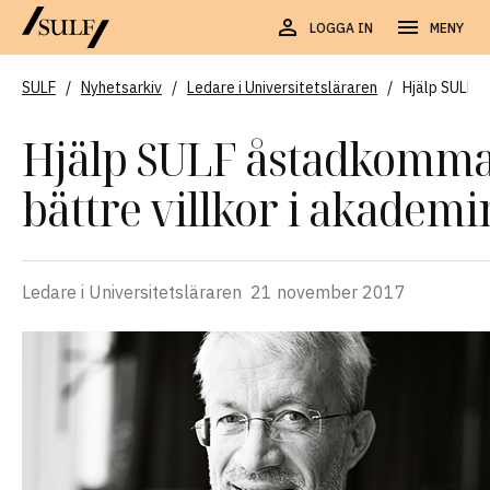
LOGGA IN
MENY
SULF
/
Nyhetsarkiv
/
Ledare i Universitetsläraren
/
Hjälp SULF å
Hjälp SULF åstadkomm
bättre villkor i akademi
Ledare i Universitetsläraren
21 november 2017