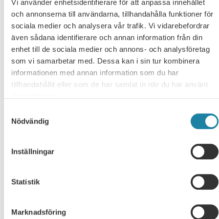
Vi använder enhetsidentifierare för att anpassa innehållet
Fler nyheter
och annonserna till användarna, tillhandahålla funktioner för
sociala medier och analysera vår trafik. Vi vidarebefordrar
Högskolan anmäls till Arbetsdomstolen
även sådana identifierare och annan information från din
enhet till de sociala medier och annons- och analysföretag
”Högskolan i Skövde anmäls till Arbetsdomstolen av fackförbundet
som vi samarbetar med. Dessa kan i sin tur kombinera
Saco-S/SULF.”Skaraborgs Allehanda: Högskolan anmäls till
informationen med annan information som du har
Arbetsdomstolen
tillhandahållit eller som de har samlat in när du har använt
SULF i medierna
8 juli 2026
deras tjänster.
Samtyckesval
Handelshögskolan fick mest – nu väcks frågo
Nödvändig
om regeringens urval
”Ett uppifrån–och–ner–perspektiv där politiker sätter riktningen, m
Inställningar
Jacob Adamowicz, som är analytiker på fackförbundet Sveriges
universitetslärare och forskare, SULF.– Här…
Statistik
SULF i medierna
8 juli 2026
Marknadsföring
Fullsatt seminarium om lärosätenas