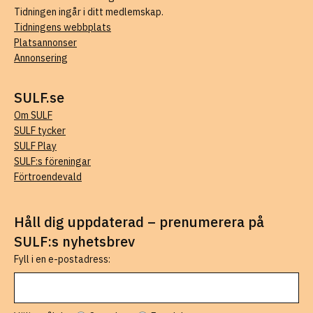
Tidningen ingår i ditt medlemskap.
Tidningens webbplats
Platsannonser
Annonsering
SULF.se
Om SULF
SULF tycker
SULF Play
SULF:s föreningar
Förtroendevald
Håll dig uppdaterad – prenumerera på
SULF:s nyhetsbrev
Fyll i en e-postadress: