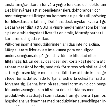
anställningsvillkoren för våra yngre forskare och doktoran
Det blir svårare att stipendiefinansiera doktorander, och
meriteringsanställningarna kommer att ge rätt till prövnin
för tillsvidareanställning. Det finns dock mycket kvar att gö
Det är väsentligt att SULF:s yngre medlemmar som befinn
sig i en etableringsfas i livet får en rimlig förutsägbarhet i
karriären och goda villkor.
Villkoren inom grundutbildningen är i dag inte nöjaktiga.
Många lärare lider av att inte kunna göra en fullgod
undervisningsinsats på grund av för lite tilldelad eller
tillgänglig tid. En del av oss löser det kortsiktigt genom att
arbeta mer än vi borde, med risk för stress och ohälsa. And
sätter gränsen lägre men lider i stället av att inte kunna ge
studenterna det som de förtjänar och ofta också har rätt a
förvänta sig. Denna brist på resurser i form av tid och peng
för undervisningen kan till stora delar förklaras med
produktivitetsavdraget som räknas fram genom att jämför
högskolans verksamhet med produktivitetsutvecklingen i