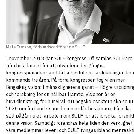
Mats Ericson, förbundsordförande SULF
I november 2018 har SULF kongress. Då samlas SULF:are
från hela landet för att utvärdera den gångna
kongressperioden samt fatta beslut om färdriktningen för 
kommande tre åren. På förra kongressen tog vi en mer
långsiktig vision: I mänsklighetens tjänst – Högre utbildnin
och forskning för en hållbar framtid. Visionen är en
huvudinriktning för hur vi vill att högskolesektorn ska se ut
2030 om förbundets medlemmar får bestämma. På olika
sätt pågår nu ett arbete inom SULF för att försöka förverk
denna vision. Samtidigt förändras hela tiden den verklighet
våra medlemmar lever i och SULF tvingas ibland mer reakti