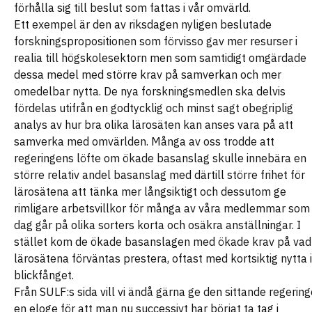
förhålla sig till beslut som fattas i vår omvärld.
Ett exempel är den av riksdagen nyligen beslutade
forskningspropositionen som förvisso gav mer resurser i
realia till högskolesektorn men som samtidigt omgärdade
dessa medel med större krav på samverkan och mer
omedelbar nytta. De nya forskningsmedlen ska delvis
fördelas utifrån en godtycklig och minst sagt obegriplig
analys av hur bra olika lärosäten kan anses vara på att
samverka med omvärlden. Många av oss trodde att
regeringens löfte om ökade basanslag skulle innebära en
större relativ andel basanslag med därtill större frihet för
lärosätena att tänka mer långsiktigt och dessutom ge
rimligare arbetsvillkor för många av våra medlemmar som 
dag går på olika sorters korta och osäkra anställningar. I
stället kom de ökade basanslagen med ökade krav på vad
lärosätena förväntas prestera, oftast med kortsiktig nytta i
blickfånget.
Från SULF:s sida vill vi ändå gärna ge den sittande regerin
en eloge för att man nu successivt har börjat ta tag i