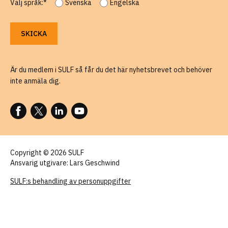
Välj språk:*
Svenska
Engelska
Är du medlem i SULF så får du det här nyhetsbrevet och behöver
inte anmäla dig.
FÖLJ OSS PÅ FACEBOOK
FÖLJ OSS PÅ X
FÖLJ OSS PÅ LINKEDIN
FÖLJ OSS PÅ YOUTUBE
Copyright © 2026 SULF
Ansvarig utgivare: Lars Geschwind
SULF:s behandling av personuppgifter