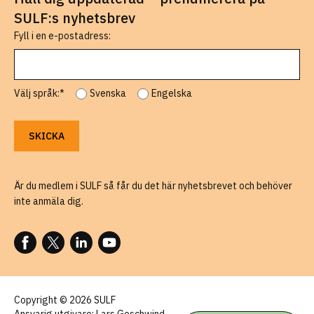
SULF:s nyhetsbrev
Fyll i en e-postadress:
Välj språk:*
Svenska
Engelska
Är du medlem i SULF så får du det här nyhetsbrevet och behöver
inte anmäla dig.
FÖLJ OSS PÅ FACEBOOK
FÖLJ OSS PÅ X
FÖLJ OSS PÅ LINKEDIN
FÖLJ OSS PÅ YOUTUBE
Copyright © 2026 SULF
Ansvarig utgivare: Lars Geschwind