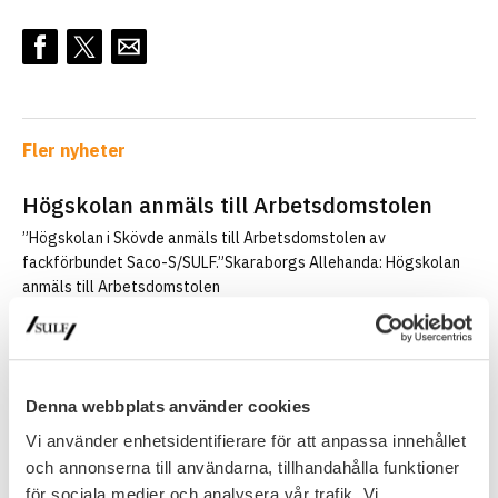
Fler nyheter
Högskolan anmäls till Arbetsdomstolen
”Högskolan i Skövde anmäls till Arbetsdomstolen av
fackförbundet Saco-S/SULF.”Skaraborgs Allehanda: Högskolan
anmäls till Arbetsdomstolen
SULF i medierna
8 juli 2026
Handelshögskolan fick mest – nu väcks
Denna webbplats använder cookies
frågor om regeringens urval
Vi använder enhetsidentifierare för att anpassa innehållet
”Ett uppifrån–och–ner–perspektiv där politiker sätter riktningen,
och annonserna till användarna, tillhandahålla funktioner
menar Jacob Adamowicz, som är analytiker på fackförbundet
för sociala medier och analysera vår trafik. Vi