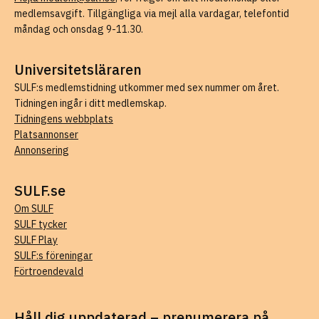
medlemsavgift. Tillgängliga via mejl alla vardagar, telefontid
måndag och onsdag 9-11.30.
Universitetsläraren
SULF:s medlemstidning utkommer med sex nummer om året.
Tidningen ingår i ditt medlemskap.
Tidningens webbplats
Platsannonser
Annonsering
SULF.se
Om SULF
SULF tycker
SULF Play
SULF:s föreningar
Förtroendevald
Håll dig uppdaterad – prenumerera på