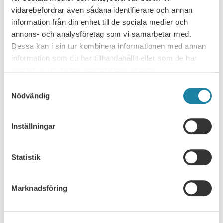
Sveriges universitetslärare och forskare, SULF.– Här…
vidarebefordrar även sådana identifierare och annan
SULF i medierna
8 juli 2026
information från din enhet till de sociala medier och
annons- och analysföretag som vi samarbetar med.
Dessa kan i sin tur kombinera informationen med annan
Fullsatt seminarium om lärosätenas
information som du har tillhandahållit eller som de har
organisationsform
samlat in när du har använt deras tjänster.
Spelar lärosätenas organisationsform någon roll för den
Samtyckesval
akademiska friheten eller är det det en underordnad fråga? Det
Nödvändig
var ämnet för…
Nyhet
30 juni 2026
Inställningar
Statistik
Marknadsföring