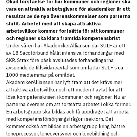
Ökad förståelse för hur kommuner och regioner ska
vara en attraktiv arbetsgivare för akademiker är ett
resultat av de nya överenskommelser som parterna
slutit. Arbetet med att skapa attraktiva
arbetsvillkor kommer fortsätta för att kommuner
och regioner ska klara framtida kompetensbrist
Under våren har AkademikerAlliansen där SULF är ett
av 18 Sacoförbund hållit intensiva förhandlingar med
SKR. Strax före påsk avslutades förhandlingarna
avseende de tillsvidareavtal som omfattar SULF:s ca
1000 medlemmar på området.
AkademikerAlliansen har lyft fram att det krävs mer
attraktiva arbetsvillkor och ett modernt avtal för att
lösa kompetenskrisen i kommuner och regioner. Nu är
parterna överens om att fortsätta arbetet i olika former.
En arbetsgrupp ska bildas och få uppdraget att arbeta
med kompetensförsörjningsfrågor i sektorn. Det
kommer också att bildas en arbetsgrupp kring bättre
löneprocesser, löneöversyner och lönebildning och