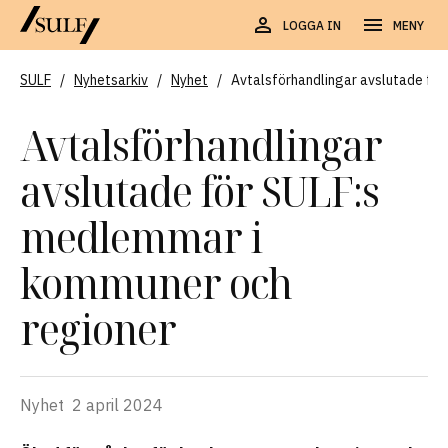
LOGGA IN
MENY
SULF
/
Nyhetsarkiv
/
Nyhet
/
Avtalsförhandlingar avslutade fö
Avtalsförhandlingar
avslutade för SULF:s
medlemmar i
kommuner och
regioner
Nyhet
2 april 2024