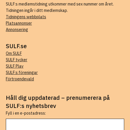
SULF:s medlemstidning utkommer med sex nummer om året.
Tidningen ingår i ditt medlemskap.
Tidningens webbplats
Platsannonser
Annonsering
SULF.se
Om SULF
SULF tycker
SULF Play
SULF:s föreningar
Förtroendevald
Håll dig uppdaterad – prenumerera på
SULF:s nyhetsbrev
Fyll i en e-postadress: