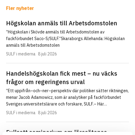
Fler nyheter
Högskolan anmäls till Arbetsdomstolen
”Högskolan i Skövde anmäls till Arbetsdomstolen av
fackförbundet Saco-S/SULF.”Skaraborgs Allehanda: Högskolan
anmäls till Arbetsdomstolen
SULF i medierna
8 juli 2026
Handelshögskolan fick mest – nu väcks
frågor om regeringens urval
”Ett uppifrån–och–ner–perspektiv där politiker sätter riktningen,
menar Jacob Adamowicz, som är analytiker på fackförbundet
Sveriges universitetslärare och forskare, SULF.– Här…
SULF i medierna
8 juli 2026
Fullsatt seminarium om lärosätenas