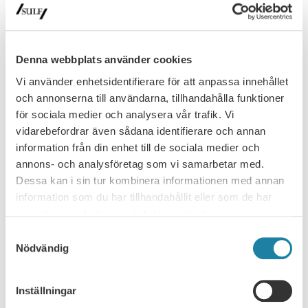
organisationsform
Spelar lärosätenas organisationsform någon roll för den
akademiska friheten eller är det det en underordnad fråga? Det
Denna webbplats använder cookies
var ämnet för…
Vi använder enhetsidentifierare för att anpassa innehållet
Nyhet
30 juni 2026
och annonserna till användarna, tillhandahålla funktioner
för sociala medier och analysera vår trafik. Vi
vidarebefordrar även sådana identifierare och annan
information från din enhet till de sociala medier och
annons- och analysföretag som vi samarbetar med.
Dessa kan i sin tur kombinera informationen med annan
information som du har tillhandahållit eller som de har
samlat in när du har använt deras tjänster.
Samtyckesval
Nödvändig
NYHETSARKIV
Ledare i Universitetsläraren
Inställningar