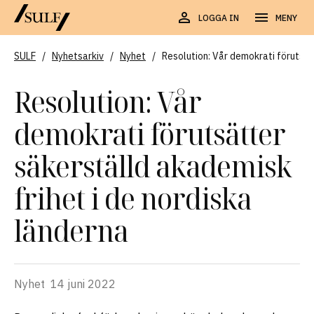
LOGGA IN
MENY
SULF
/
Nyhetsarkiv
/
Nyhet
/
Resolution: Vår demokrati förutsät
Resolution: Vår
demokrati förutsätter
säkerställd akademisk
frihet i de nordiska
länderna
Nyhet
14 juni 2022