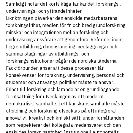
Samtidigt hotar det kortsiktiga tänkandet forsknings-,
undervisnings- och yttrandefriheten.
Likriktningen påverkar den enskilde medarbetarens
forskningsfrihet, medlen för fri och bred grundforskning
minskar och integrationen mellan forskning och
undervisning är svårare att genomföra. Reformer inom
högre utbildning, dimensionering, nedläggningar och
sammanslagningar av utbildnings- och
forskningsinstitutioner pågår i de nordiska länderna.
Fackförbunden anser att dessa processer får
konsekvenser för forskning, undervisning, personal och
studenter och ansvariga politiker måste ta ansvar.
Frihet till forskning och lärande är en grundläggande
förutsättning för utvecklingen av ett modernt
demokratiskt samhälle. I ett kunskapssamhälle måste
utbildning och forskning utvecklas på ett integrerat,
innovativt, kreativt och kritiskt sätt; under förhållanden
som respekterar det kollegiala medansvaret och den
enskildes forskningsfrihet. Institutionell autonomi är