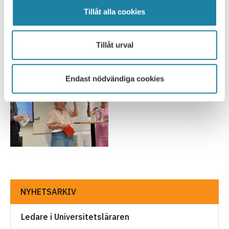
organisationsform
Tillåt alla cookies
Spelar lärosätenas organisationsform någon roll för den
akademiska friheten eller är det det en underordnad fråga? Det
Tillåt urval
var ämnet för…
Nyhet
30 juni 2026
Endast nödvändiga cookies
NYHETSARKIV
Ledare i Universitetsläraren