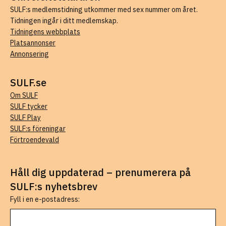
SULF:s medlemstidning utkommer med sex nummer om året.
Tidningen ingår i ditt medlemskap.
Tidningens webbplats
Platsannonser
Annonsering
SULF.se
Om SULF
SULF tycker
SULF Play
SULF:s föreningar
Förtroendevald
Håll dig uppdaterad – prenumerera på
SULF:s nyhetsbrev
Fyll i en e-postadress: