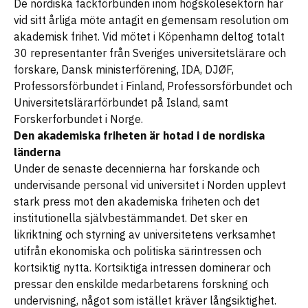
De nordiska fackförbunden inom högskolesektorn har
vid sitt årliga möte antagit en gemensam resolution om
akademisk frihet. Vid mötet i Köpenhamn deltog totalt
30 representanter från Sveriges universitetslärare och
forskare, Dansk ministerförening, IDA, DJØF,
Professorsförbundet i Finland, Professorsförbundet och
Universitetslärarförbundet på Island, samt
Forskerforbundet i Norge.
Den akademiska friheten är hotad i de nordiska
länderna
Under de senaste decennierna har forskande och
undervisande personal vid universitet i Norden upplevt
stark press mot den akademiska friheten och det
institutionella självbestämmandet. Det sker en
likriktning och styrning av universitetens verksamhet
utifrån ekonomiska och politiska särintressen och
kortsiktig nytta. Kortsiktiga intressen dominerar och
pressar den enskilde medarbetarens forskning och
undervisning, något som istället kräver långsiktighet.