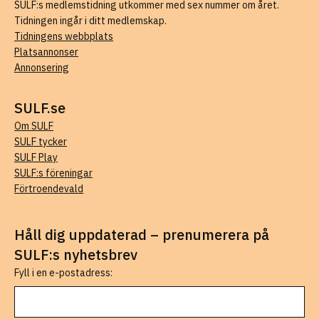
SULF:s medlemstidning utkommer med sex nummer om året.
Tidningen ingår i ditt medlemskap.
Tidningens webbplats
Platsannonser
Annonsering
SULF.se
Om SULF
SULF tycker
SULF Play
SULF:s föreningar
Förtroendevald
Håll dig uppdaterad – prenumerera på
SULF:s nyhetsbrev
Fyll i en e-postadress: