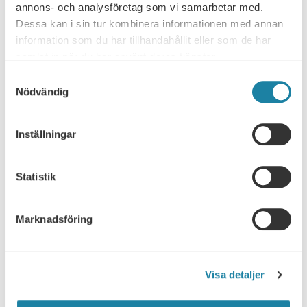
organisationsform
annons- och analysföretag som vi samarbetar med.
Dessa kan i sin tur kombinera informationen med annan
Spelar lärosätenas organisationsform någon roll för den
information som du har tillhandahållit eller som de har
akademiska friheten eller är det det en underordnad fråga? Det
samlat in när du har använt deras tjänster.
var ämnet för…
Nyhet
30 juni 2026
Samtyckesval
Nödvändig
Inställningar
Statistik
Marknadsföring
NYHETSARKIV
Visa detaljer
Ledare i Universitetsläraren