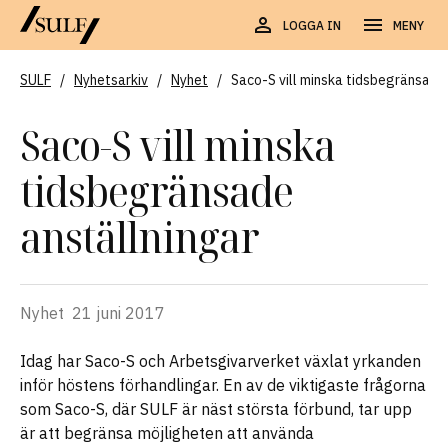
LOGGA IN
MENY
SULF
/
Nyhetsarkiv
/
Nyhet
/
Saco-S vill minska tidsbegränsade
Saco-S vill minska
tidsbegränsade
anställningar
Nyhet
21 juni 2017
Idag har Saco-S och Arbetsgivarverket växlat yrkanden
inför höstens förhandlingar. En av de viktigaste frågorna
som Saco-S, där SULF är näst största förbund, tar upp
är att begränsa möjligheten att använda