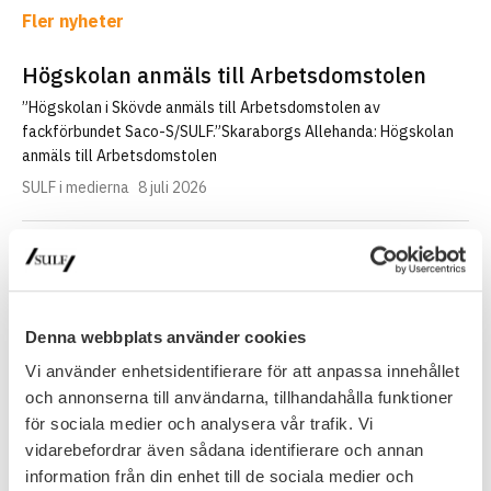
Fler nyheter
Högskolan anmäls till Arbetsdomstolen
”Högskolan i Skövde anmäls till Arbetsdomstolen av
fackförbundet Saco-S/SULF.”Skaraborgs Allehanda: Högskolan
anmäls till Arbetsdomstolen
SULF i medierna
8 juli 2026
Handelshögskolan fick mest – nu väcks
frågor om regeringens urval
”Ett uppifrån–och–ner–perspektiv där politiker sätter riktningen,
Denna webbplats använder cookies
menar Jacob Adamowicz, som är analytiker på fackförbundet
Sveriges universitetslärare och forskare, SULF.– Här…
Vi använder enhetsidentifierare för att anpassa innehållet
och annonserna till användarna, tillhandahålla funktioner
SULF i medierna
8 juli 2026
för sociala medier och analysera vår trafik. Vi
vidarebefordrar även sådana identifierare och annan
Fullsatt seminarium om lärosätenas
information från din enhet till de sociala medier och